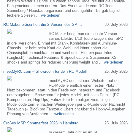
bestem Wetter zu Ende. Es waren schöne Tage, die hier die Tamiya-
Fangemeinde erleben durften. Das Event wurde vom RC-Team
Sonneberg / Neustadt organisiert und durchgeführt. Es gab tägllich
leckere Spiesen …
weiterlesen
RC Maker präsentiert die 2.Version des SP …
30. July 2026
RC Maker bringt nun die neuste Version
seines Elektro 1/10 Tourenwagen, den SP2
in drei Versionen. Einmal mit Stahl-, Kohlefaser- und Aluminium-
Chassis. Ihr habt beim Kauf die Wahl und könnt später die
Chassisplatten nachkaufen und wechseln. Hier ein paar Infos
(Englisch): Technical Features & Specifications Suspension XS
shocks and springs for reduced unsprung weight and …
weiterlesen
meetMyRC.com – Showroom für dein RC Modell
26. July 2026
meetMyRC.com ist eine Website, auf der
RC-Modelle endlich einen festen Platz im
Netz bekommen, statt in den Feeds von Instagram und Facebook
unterzugehen: Showroom für jedes Modell, mit allen Details (RC-
Komponenten, Hop-Ups, Fahrzeiten) Einmaliger, vierstelliger
Modellcode zum einfachen Weitergeben per QR-Code oder Nachricht
Tagebuch (= Blog) pro Fahrzeug Übersicht über die Hobby-Ausgaben
Planung von Ausfahrten …
weiterlesen
Großes MSP Sommerfest 2026 in Hamburg
25. July 2026
In diesem Jahr gibt es im RC