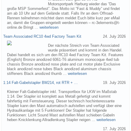
Motorsportpark Harburg wieder das “Das
große MSP Sommerfest”. Das Motto ist “Fast & Muddy” und findet
am ab 10 Uhr auf dem Gelände statt. Falls Ihr an dem Offroad-
Rennen teilnehmen möchtet dann meldet Euch bitte kurz per eMail
an, damit die Gruppen eingeteilt werden können – rc-3elements@t-
online.de Bringt …
weiterlesen
Team Associated RC10 4wd Factory Team Kit
24. July 2026
Der nächste Streich von Team Associated
wurde präsentiert und kommt in den Handel.
Dabei handelt es sich um den RC10 4wd Factory Team Kit. Features
(English) Bronze anodized 6061-T6 aluminum monocoque 4wd tub
chassis Bronze anodized nose plate and cut motor plate Exclusive
black anodized nose tubes Black anodized aluminum chassis
stiffeners Black anodized thumb …
weiterlesen
1:14 Falt-Gabelstapler BM214, rot RTR + …
19. July 2026
Kleiner Falt-Gabelstapler inkl. Transportbox für LKW im Maßstab
1:14. Der Stapler ist komplett aus Metall gefertigt und kommt
fahrfertig mit Fernsteuerung. Dieser technisch hochinteressante
Stapler kann den Mast automatisch aufstellen und verfügt über eine
Hydraulikanlage mit 5 Funktionen! Der Stapler hat folgende
Funktionen: Licht Sound Mast aufstellen Mast schieben Gabeln
heben Knicklenkung Allradlenkung Stapler neigen …
weiterlesen
17. July 2026