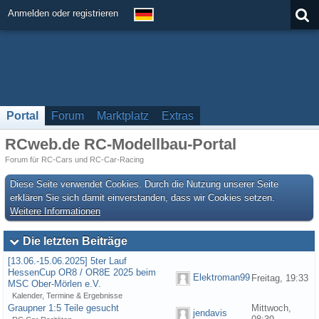
Anmelden oder registrieren
Portal
Forum
Marktplatz
Extras
RCweb.de RC-Modellbau-Portal
Forum für RC-Cars und RC-Car-Racing
Diese Seite verwendet Cookies. Durch die Nutzung unserer Seite
erklären Sie sich damit einverstanden, dass wir Cookies setzen.
Weitere Informationen
Die letzten Beiträge
[13.06.-15.06.2025] 5ter Lauf
HessenCup OR8 / OR8E 2025 beim
Elektroman99
Freitag, 19:33
MSC Ober-Mörlen e.V.
Kalender, Termine & Ergebnisse
Graupner 1:5 Teile gesucht
Mittwoch,
jendavis