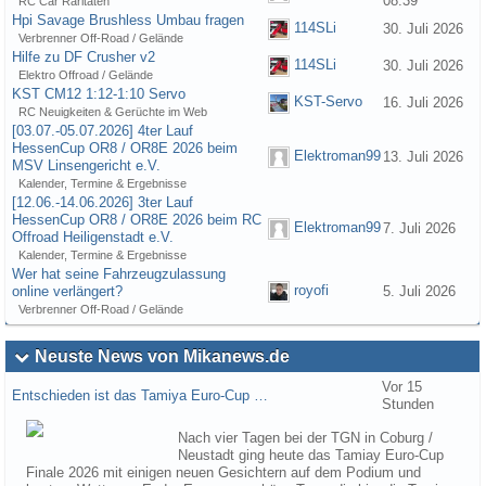
08:39
RC Car Raritäten
Hpi Savage Brushless Umbau fragen
114SLi
30. Juli 2026
Verbrenner Off-Road / Gelände
Hilfe zu DF Crusher v2
114SLi
30. Juli 2026
Elektro Offroad / Gelände
KST CM12 1:12-1:10 Servo
KST-Servo
16. Juli 2026
RC Neuigkeiten & Gerüchte im Web
[03.07.-05.07.2026] 4ter Lauf
HessenCup OR8 / OR8E 2026 beim
Elektroman99
13. Juli 2026
MSV Linsengericht e.V.
Kalender, Termine & Ergebnisse
[12.06.-14.06.2026] 3ter Lauf
HessenCup OR8 / OR8E 2026 beim RC
Elektroman99
7. Juli 2026
Offroad Heiligenstadt e.V.
Kalender, Termine & Ergebnisse
Wer hat seine Fahrzeugzulassung
royofi
online verlängert?
5. Juli 2026
Verbrenner Off-Road / Gelände
Neuste News von Mikanews.de
Vor 15
Entschieden ist das Tamiya Euro-Cup …
Stunden
Nach vier Tagen bei der TGN in Coburg /
Neustadt ging heute das Tamiay Euro-Cup
Finale 2026 mit einigen neuen Gesichtern auf dem Podium und