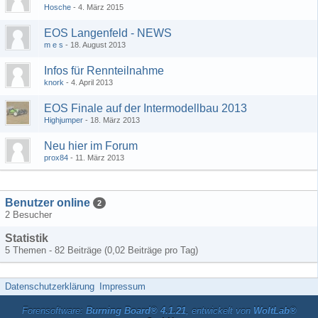
Hosche
4. März 2015
EOS Langenfeld - NEWS
m e s
18. August 2013
Infos für Rennteilnahme
knork
4. April 2013
EOS Finale auf der Intermodellbau 2013
Highjumper
18. März 2013
Neu hier im Forum
prox84
11. März 2013
Benutzer online
2
2 Besucher
Statistik
5 Themen - 82 Beiträge (0,02 Beiträge pro Tag)
Datenschutzerklärung
Impressum
Forensoftware:
Burning Board® 4.1.21
, entwickelt von
WoltLab®