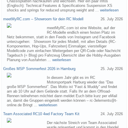
Chassisplatten nachkaufen und wechseln. Hier ein paar Infos
(Englisch): Technical Features & Specifications Suspension XS
shocks and springs for reduced unsprung weight and …
weiterlesen
meetMyRC.com – Showroom für dein RC Modell
26. July 2026
meetMyRC.com ist eine Website, auf der
RC-Modelle endlich einen festen Platz im
Netz bekommen, statt in den Feeds von Instagram und Facebook
unterzugehen: Showroom für jedes Modell, mit allen Details (RC-
Komponenten, Hop-Ups, Fahrzeiten) Einmaliger, vierstelliger
Modellcode zum einfachen Weitergeben per QR-Code oder Nachricht
Tagebuch (= Blog) pro Fahrzeug Übersicht über die Hobby-Ausgaben
Planung von Ausfahrten …
weiterlesen
Großes MSP Sommerfest 2026 in Hamburg
25. July 2026
In diesem Jahr gibt es im RC
Motorsportpark Harburg wieder das “Das
große MSP Sommerfest”. Das Motto ist “Fast & Muddy” und findet
am ab 10 Uhr auf dem Gelände statt. Falls Ihr an dem Offroad-
Rennen teilnehmen möchtet dann meldet Euch bitte kurz per eMail
an, damit die Gruppen eingeteilt werden können – rc-3elements@t-
online.de Bringt …
weiterlesen
Team Associated RC10 4wd Factory Team Kit
24. July 2026
Der nächste Streich von Team Associated
wurde präsentiert und kommt in den Handel.