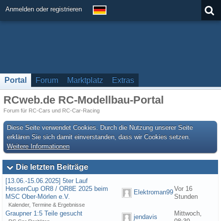
Anmelden oder registrieren
Portal
Forum
Marktplatz
Extras
RCweb.de RC-Modellbau-Portal
Forum für RC-Cars und RC-Car-Racing
Diese Seite verwendet Cookies. Durch die Nutzung unserer Seite
erklären Sie sich damit einverstanden, dass wir Cookies setzen.
Weitere Informationen
Die letzten Beiträge
[13.06.-15.06.2025] 5ter Lauf
HessenCup OR8 / OR8E 2025 beim
Vor 16
Elektroman99
MSC Ober-Mörlen e.V.
Stunden
Kalender, Termine & Ergebnisse
Graupner 1:5 Teile gesucht
Mittwoch,
jendavis