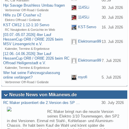
08:39
RC Car Raritäten
Hpi Savage Brushless Umbau fragen
114SLi
30. Juli 2026
Verbrenner Off-Road / Gelände
Hilfe zu DF Crusher v2
114SLi
30. Juli 2026
Elektro Offroad / Gelände
KST CM12 1:12-1:10 Servo
KST-Servo
16. Juli 2026
RC Neuigkeiten & Gerüchte im Web
[03.07.-05.07.2026] 4ter Lauf
HessenCup OR8 / OR8E 2026 beim
Elektroman99
13. Juli 2026
MSV Linsengericht e.V.
Kalender, Termine & Ergebnisse
[12.06.-14.06.2026] 3ter Lauf
HessenCup OR8 / OR8E 2026 beim RC
Elektroman99
7. Juli 2026
Offroad Heiligenstadt e.V.
Kalender, Termine & Ergebnisse
Wer hat seine Fahrzeugzulassung
royofi
online verlängert?
5. Juli 2026
Verbrenner Off-Road / Gelände
Neuste News von Mikanews.de
RC Maker präsentiert die 2.Version des SP …
30. July 2026
RC Maker bringt nun die neuste Version
seines Elektro 1/10 Tourenwagen, den SP2
in drei Versionen. Einmal mit Stahl-, Kohlefaser- und Aluminium-
Chassis. Ihr habt beim Kauf die Wahl und könnt später die