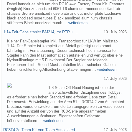
Dabei handelt es sich um den RC10 4wd Factory Team Kit. Features
(English) Bronze anodized 6061-T6 aluminum monocoque 4wd tub
chassis Bronze anodized nose plate and cut motor plate Exclusive
black anodized nose tubes Black anodized aluminum chassis
stiffeners Black anodized thumb …
weiterlesen
1:14 Falt-Gabelstapler BM214, rot RTR + …
19. July 2026
Kleiner Falt-Gabelstapler inkl. Transportbox für LKW im Maßstab
1:14. Der Stapler ist komplett aus Metall gefertigt und kommt
fahrfertig mit Fernsteuerung. Dieser technisch hochinteressante
Stapler kann den Mast automatisch aufstellen und verfügt über eine
Hydraulikanlage mit 5 Funktionen! Der Stapler hat folgende
Funktionen: Licht Sound Mast aufstellen Mast schieben Gabeln
heben Knicklenkung Allradlenkung Stapler neigen …
weiterlesen
17. July 2026
1:8 Scale Off Road Racing ist eine der
anspruchsvollsten Disziplinen des Hobbys;
es erfordert einen hohen Standard und erfordert Liebe zum Detail.
Die neueste Entwicklung aus der Area 51 – RC8T4.2 von Associated
Electrics wurde entwickelt, um die Leistungsgrenzen zu verschieben
und auf der Anzahl der von der RC8-Serie angesammelten
Auszeichnungen aufzubauen. Eigenschaften Geformte
höhenverstellbare …
weiterlesen
RC8T4.2e Team Kit von Team Associated
17. July 2026