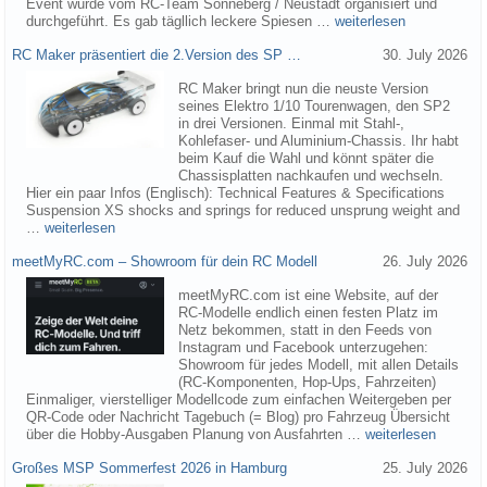
Event wurde vom RC-Team Sonneberg / Neustadt organisiert und
durchgeführt. Es gab tägllich leckere Spiesen …
weiterlesen
RC Maker präsentiert die 2.Version des SP …
30. July 2026
RC Maker bringt nun die neuste Version
seines Elektro 1/10 Tourenwagen, den SP2
in drei Versionen. Einmal mit Stahl-,
Kohlefaser- und Aluminium-Chassis. Ihr habt
beim Kauf die Wahl und könnt später die
Chassisplatten nachkaufen und wechseln.
Hier ein paar Infos (Englisch): Technical Features & Specifications
Suspension XS shocks and springs for reduced unsprung weight and
…
weiterlesen
meetMyRC.com – Showroom für dein RC Modell
26. July 2026
meetMyRC.com ist eine Website, auf der
RC-Modelle endlich einen festen Platz im
Netz bekommen, statt in den Feeds von
Instagram und Facebook unterzugehen:
Showroom für jedes Modell, mit allen Details
(RC-Komponenten, Hop-Ups, Fahrzeiten)
Einmaliger, vierstelliger Modellcode zum einfachen Weitergeben per
QR-Code oder Nachricht Tagebuch (= Blog) pro Fahrzeug Übersicht
über die Hobby-Ausgaben Planung von Ausfahrten …
weiterlesen
Großes MSP Sommerfest 2026 in Hamburg
25. July 2026