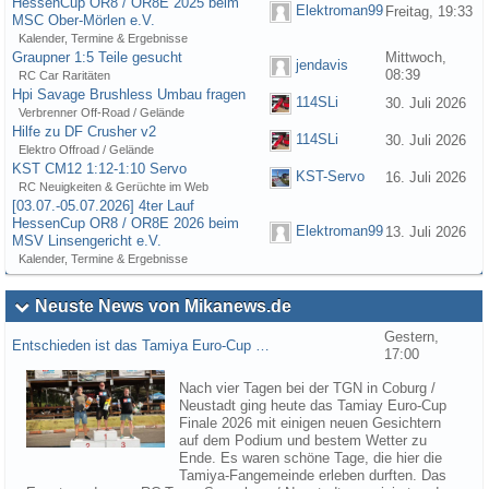
HessenCup OR8 / OR8E 2025 beim
Elektroman99
Freitag, 19:33
MSC Ober-Mörlen e.V.
Kalender, Termine & Ergebnisse
Graupner 1:5 Teile gesucht
Mittwoch,
jendavis
08:39
RC Car Raritäten
Hpi Savage Brushless Umbau fragen
114SLi
30. Juli 2026
Verbrenner Off-Road / Gelände
Hilfe zu DF Crusher v2
114SLi
30. Juli 2026
Elektro Offroad / Gelände
KST CM12 1:12-1:10 Servo
KST-Servo
16. Juli 2026
RC Neuigkeiten & Gerüchte im Web
[03.07.-05.07.2026] 4ter Lauf
HessenCup OR8 / OR8E 2026 beim
Elektroman99
13. Juli 2026
MSV Linsengericht e.V.
Kalender, Termine & Ergebnisse
Neuste News von Mikanews.de
Gestern,
Entschieden ist das Tamiya Euro-Cup …
17:00
Nach vier Tagen bei der TGN in Coburg /
Neustadt ging heute das Tamiay Euro-Cup
Finale 2026 mit einigen neuen Gesichtern
auf dem Podium und bestem Wetter zu
Ende. Es waren schöne Tage, die hier die
Tamiya-Fangemeinde erleben durften. Das