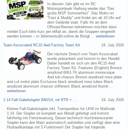
In diesem Jahr gibt es im RC
Motorsportpark Harburg wieder das “Das
große MSP Sommerfest”. Das Motto ist
“Fast & Muddy” und findet am ab 10 Uhr auf
dem Gelände statt. Falls Ihr an dem
Offroad-Rennen teilnehmen möchtet dann
meldet Euch bitte kurz per eMail an, damit die Gruppen eingeteilt
werden können – rc-3elements@t-online.de Bringt …
weiterlesen
Team Associated RC10 4wd Factory Team Kit
24. July 2026
Der nächste Streich von Team Associated
wurde präsentiert und kommt in den Handel.
Dabei handelt es sich um den RC10 4wd
Factory Team Kit. Features (English) Bronze
anodized 6061-T6 aluminum monocoque
4wd tub chassis Bronze anodized nose plate
and cut motor plate Exclusive black anodized nose tubes Black
anodized aluminum chassis stiffeners Black anodized thumb …
weiterlesen
1:14 Falt-Gabelstapler BM214, rot RTR + …
19. July 2026
Kleiner Falt-Gabelstapler inkl. Transportbox für LKW im Maßstab
1:14. Der Stapler ist komplett aus Metall gefertigt und kommt
fahrfertig mit Fernsteuerung. Dieser technisch hochinteressante
Stapler kann den Mast automatisch aufstellen und verfügt über eine
Hydraulikanlage mit 5 Funktionen! Der Stapler hat folgende