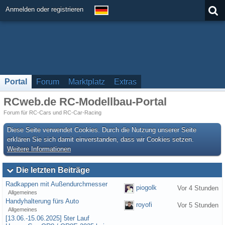
Anmelden oder registrieren
Portal
Forum
Marktplatz
Extras
RCweb.de RC-Modellbau-Portal
Forum für RC-Cars und RC-Car-Racing
Diese Seite verwendet Cookies. Durch die Nutzung unserer Seite
erklären Sie sich damit einverstanden, dass wir Cookies setzen.
Weitere Informationen
Die letzten Beiträge
Radkappen mit Außendurchmesser
piogolk
Vor 4 Stunden
Allgemeines
​Handyhalterung fürs Auto
royofi
Vor 5 Stunden
Allgemeines
[13.06.-15.06.2025] 5ter Lauf