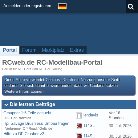
Anmelden oder registrieren
Portal
Forum
Marktplatz
Extras
RCweb.de RC-Modellbau-Portal
Forum für RC-Cars und RC-Car-Racing
Diese Seite verwendet Cookies. Durch die Nutzung unserer Seite
erklären Sie sich damit einverstanden, dass wir Cookies setzen.
Weitere Informationen
Die letzten Beiträge
Graupner 1:5 Teile gesucht
Vor 16
jendavis
Stunden
RC Car Raritäten
Hpi Savage Brushless Umbau fragen
114SLi
30. Juli 2026
Verbrenner Off-Road / Gelände
Hilfe zu DF Crusher v2
114SLi
30. Juli 2026