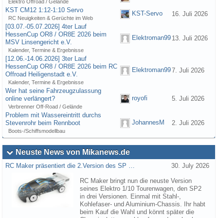
Elektro Offroad / Gelände
KST CM12 1:12-1:10 Servo
KST-Servo
16. Juli 2026
RC Neuigkeiten & Gerüchte im Web
[03.07.-05.07.2026] 4ter Lauf
HessenCup OR8 / OR8E 2026 beim
Elektroman99
13. Juli 2026
MSV Linsengericht e.V.
Kalender, Termine & Ergebnisse
[12.06.-14.06.2026] 3ter Lauf
HessenCup OR8 / OR8E 2026 beim RC
Elektroman99
7. Juli 2026
Offroad Heiligenstadt e.V.
Kalender, Termine & Ergebnisse
Wer hat seine Fahrzeugzulassung
royofi
online verlängert?
5. Juli 2026
Verbrenner Off-Road / Gelände
Problem mit Wassereintritt durchs
JohannesM
Stevenrohr beim Rennboot
2. Juli 2026
Boots-/Schiffsmodellbau
Neuste News von Mikanews.de
RC Maker präsentiert die 2.Version des SP …
30. July 2026
RC Maker bringt nun die neuste Version
seines Elektro 1/10 Tourenwagen, den SP2
in drei Versionen. Einmal mit Stahl-,
Kohlefaser- und Aluminium-Chassis. Ihr habt
beim Kauf die Wahl und könnt später die