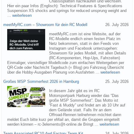
Chassisplatten nachkaufen und wechseln.
Hier ein paar Infos (Englisch): Technical Features & Specifications
Suspension XS shocks and springs for reduced unsprung weight and
…
weiterlesen
meetMyRC.com – Showroom für dein RC Modell
26. July 2026
meetMyRC.com ist eine Website, auf der
RC-Modelle endlich einen festen Platz im
Netz bekommen, statt in den Feeds von
Instagram und Facebook unterzugehen:
Showroom für jedes Modell, mit allen Details
(RC-Komponenten, Hop-Ups, Fahrzeiten)
Einmaliger, vierstelliger Modellcode zum einfachen Weitergeben per
QR-Code oder Nachricht Tagebuch (= Blog) pro Fahrzeug Übersicht
über die Hobby-Ausgaben Planung von Ausfahrten …
weiterlesen
Großes MSP Sommerfest 2026 in Hamburg
25. July 2026
In diesem Jahr gibt es im RC
Motorsportpark Harburg wieder das “Das
große MSP Sommerfest”. Das Motto ist
“Fast & Muddy” und findet am ab 10 Uhr auf
dem Gelände statt. Falls Ihr an dem
Offroad-Rennen teilnehmen möchtet dann
meldet Euch bitte kurz per eMail an, damit die Gruppen eingeteilt
werden können – rc-3elements@t-online.de Bringt …
weiterlesen
Team Associated RC10 4wd Factory Team Kit
24. July 2026