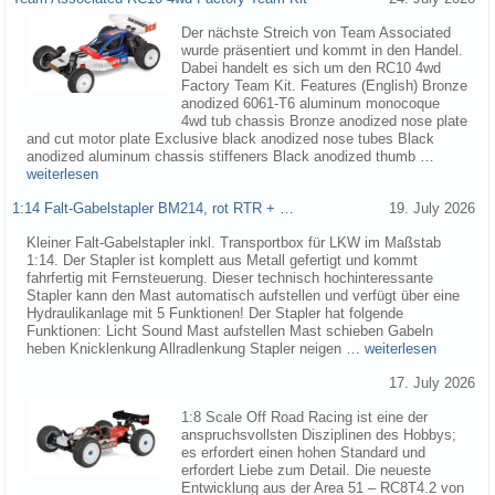
Der nächste Streich von Team Associated
wurde präsentiert und kommt in den Handel.
Dabei handelt es sich um den RC10 4wd
Factory Team Kit. Features (English) Bronze
anodized 6061-T6 aluminum monocoque
4wd tub chassis Bronze anodized nose plate
and cut motor plate Exclusive black anodized nose tubes Black
anodized aluminum chassis stiffeners Black anodized thumb …
weiterlesen
1:14 Falt-Gabelstapler BM214, rot RTR + …
19. July 2026
Kleiner Falt-Gabelstapler inkl. Transportbox für LKW im Maßstab
1:14. Der Stapler ist komplett aus Metall gefertigt und kommt
fahrfertig mit Fernsteuerung. Dieser technisch hochinteressante
Stapler kann den Mast automatisch aufstellen und verfügt über eine
Hydraulikanlage mit 5 Funktionen! Der Stapler hat folgende
Funktionen: Licht Sound Mast aufstellen Mast schieben Gabeln
heben Knicklenkung Allradlenkung Stapler neigen …
weiterlesen
17. July 2026
1:8 Scale Off Road Racing ist eine der
anspruchsvollsten Disziplinen des Hobbys;
es erfordert einen hohen Standard und
erfordert Liebe zum Detail. Die neueste
Entwicklung aus der Area 51 – RC8T4.2 von