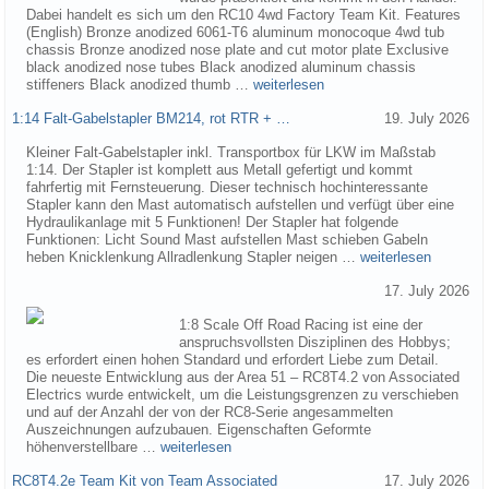
Dabei handelt es sich um den RC10 4wd Factory Team Kit. Features
(English) Bronze anodized 6061-T6 aluminum monocoque 4wd tub
chassis Bronze anodized nose plate and cut motor plate Exclusive
black anodized nose tubes Black anodized aluminum chassis
stiffeners Black anodized thumb …
weiterlesen
1:14 Falt-Gabelstapler BM214, rot RTR + …
19. July 2026
Kleiner Falt-Gabelstapler inkl. Transportbox für LKW im Maßstab
1:14. Der Stapler ist komplett aus Metall gefertigt und kommt
fahrfertig mit Fernsteuerung. Dieser technisch hochinteressante
Stapler kann den Mast automatisch aufstellen und verfügt über eine
Hydraulikanlage mit 5 Funktionen! Der Stapler hat folgende
Funktionen: Licht Sound Mast aufstellen Mast schieben Gabeln
heben Knicklenkung Allradlenkung Stapler neigen …
weiterlesen
17. July 2026
1:8 Scale Off Road Racing ist eine der
anspruchsvollsten Disziplinen des Hobbys;
es erfordert einen hohen Standard und erfordert Liebe zum Detail.
Die neueste Entwicklung aus der Area 51 – RC8T4.2 von Associated
Electrics wurde entwickelt, um die Leistungsgrenzen zu verschieben
und auf der Anzahl der von der RC8-Serie angesammelten
Auszeichnungen aufzubauen. Eigenschaften Geformte
höhenverstellbare …
weiterlesen
RC8T4.2e Team Kit von Team Associated
17. July 2026