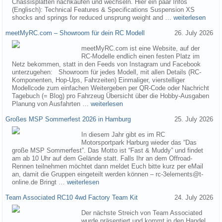
Chassisplatten nachkaufen und wechseln. Hier ein paar Infos
(Englisch): Technical Features & Specifications Suspension XS
shocks and springs for reduced unsprung weight and …
weiterlesen
meetMyRC.com – Showroom für dein RC Modell
26. July 2026
meetMyRC.com ist eine Website, auf der
RC-Modelle endlich einen festen Platz im
Netz bekommen, statt in den Feeds von Instagram und Facebook
unterzugehen: Showroom für jedes Modell, mit allen Details (RC-
Komponenten, Hop-Ups, Fahrzeiten) Einmaliger, vierstelliger
Modellcode zum einfachen Weitergeben per QR-Code oder Nachricht
Tagebuch (= Blog) pro Fahrzeug Übersicht über die Hobby-Ausgaben
Planung von Ausfahrten …
weiterlesen
Großes MSP Sommerfest 2026 in Hamburg
25. July 2026
In diesem Jahr gibt es im RC
Motorsportpark Harburg wieder das “Das
große MSP Sommerfest”. Das Motto ist “Fast & Muddy” und findet
am ab 10 Uhr auf dem Gelände statt. Falls Ihr an dem Offroad-
Rennen teilnehmen möchtet dann meldet Euch bitte kurz per eMail
an, damit die Gruppen eingeteilt werden können – rc-3elements@t-
online.de Bringt …
weiterlesen
Team Associated RC10 4wd Factory Team Kit
24. July 2026
Der nächste Streich von Team Associated
wurde präsentiert und kommt in den Handel.