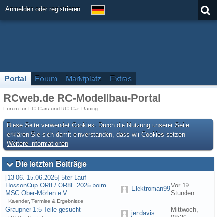
Anmelden oder registrieren
Portal
Forum
Marktplatz
Extras
RCweb.de RC-Modellbau-Portal
Forum für RC-Cars und RC-Car-Racing
Diese Seite verwendet Cookies. Durch die Nutzung unserer Seite
erklären Sie sich damit einverstanden, dass wir Cookies setzen.
Weitere Informationen
Die letzten Beiträge
[13.06.-15.06.2025] 5ter Lauf
HessenCup OR8 / OR8E 2025 beim
Vor 19
Elektroman99
MSC Ober-Mörlen e.V.
Stunden
Kalender, Termine & Ergebnisse
Graupner 1:5 Teile gesucht
Mittwoch,
jendavis