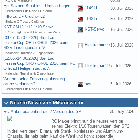
08:39
RC Car Raritäten
Hpi Savage Brushless Umbau fragen
114SLi
30. Juli 2026
Verbrenner Off-Road / Gelände
Hilfe zu DF Crusher v2
114SLi
30. Juli 2026
Elektro Offroad / Gelände
KST CM12 1:12-1:10 Servo
KST-Servo
16. Juli 2026
RC Neuigkeiten & Gerüchte im Web
[03.07.-05.07.2026] 4ter Lauf
HessenCup OR8 / OR8E 2026 beim
Elektroman99
13. Juli 2026
MSV Linsengericht e.V.
Kalender, Termine & Ergebnisse
[12.06.-14.06.2026] 3ter Lauf
HessenCup OR8 / OR8E 2026 beim RC
Elektroman99
7. Juli 2026
Offroad Heiligenstadt e.V.
Kalender, Termine & Ergebnisse
Wer hat seine Fahrzeugzulassung
royofi
online verlängert?
5. Juli 2026
Verbrenner Off-Road / Gelände
Neuste News von Mikanews.de
RC Maker präsentiert die 2.Version des SP …
30. July 2026
RC Maker bringt nun die neuste Version
seines Elektro 1/10 Tourenwagen, den SP2
in drei Versionen. Einmal mit Stahl-, Kohlefaser- und Aluminium-
Chassis. Ihr habt beim Kauf die Wahl und könnt später die