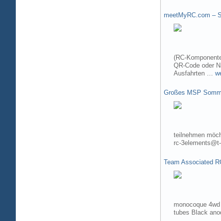
meetMyRC.com – Sh
(RC-Komponenten
QR-Code oder Na
Ausfahrten …
w
Großes MSP Somme
teilnehmen möch
rc-3elements@t-
Team Associated R
monocoque 4wd t
tubes Black ano