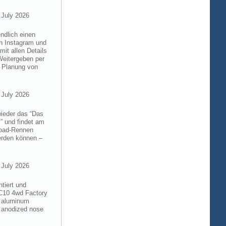
 July 2026
ndlich einen
on Instagram und
it allen Details
Weitergeben per
n Planung von
 July 2026
wieder das “Das
” und findet am
froad-Rennen
werden können –
 July 2026
tiert und
RC10 4wd Factory
6 aluminum
 anodized nose