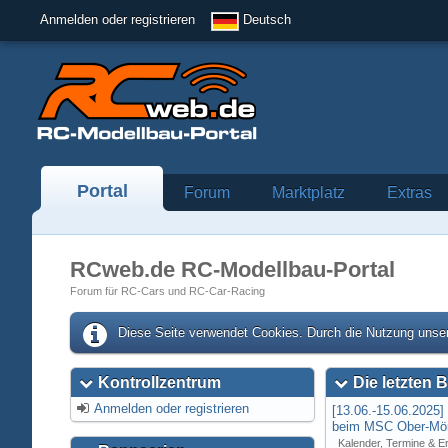
Anmelden oder registrieren
Deutsch
Portal
Forum
Marktplatz
Extras
RCweb.de RC-Modellbau-Portal
Forum für RC-Cars und RC-Car-Racing
Diese Seite verwendet Cookies. Durch die Nutzung unser
Kontrollzentrum
Die letzten B
Anmelden oder registrieren
[13.06.-15.06.2025
beim MSC Ober-Mör
Kalender, Termine & E