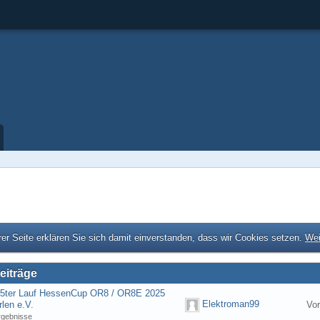
er Seite erklären Sie sich damit einverstanden, dass wir Cookies setzen.
Wei
eiträge
] 5ter Lauf HessenCup OR8 / OR8E 2025
Elektroman99
len e.V.
Vo
rgebnisse