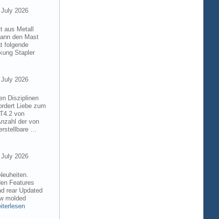
 July 2026
t aus Metall
 kann den Mast
t folgende
kung Stapler
 July 2026
en Disziplinen
ordert Liebe zum
8T4.2 von
Anzahl der von
rstellbare …
 July 2026
Neuheiten.
den Features
nd rear Updated
ew molded
iterlesen