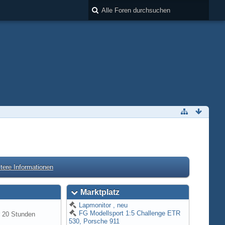
tere Informationen
Marktplatz
Lapmonitor , neu
FG Modellsport 1:5 Challenge ETR
r 20 Stunden
530, Porsche 911