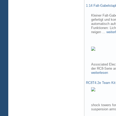
1:14 Falt-Gabelsta
Kleiner Falt-Gab
gefertigt und ko
automatisch aufs
Funktionen: Lic
neigen …
weiter
Associated Elec
der RC8-Serie 
weiterlesen
RC8T4.2e Team Kit
shock towers fo
suspension arms