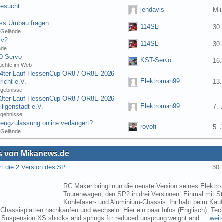
gesucht
jendavis
Mit
ess Umbau fragen
114SLi
30.
 Gelände
 v2
114SLi
30.
nde
0 Servo
KST-Servo
16.
üchte im Web
] 4ter Lauf HessenCup OR8 / OR8E 2026
Elektroman99
icht e.V.
13.
rgebnisse
] 3ter Lauf HessenCup OR8 / OR8E 2026
Elektroman99
ligenstadt e.V.
7. 
rgebnisse
eugzulassung online verlängert?
royofi
5. 
 Gelände
 von Mikanews.de
rt die 2.Version des SP …
30.
RC Maker bringt nun die neuste Version seines Elektro
Tourenwagen, den SP2 in drei Versionen. Einmal mit St
Kohlefaser- und Aluminium-Chassis. Ihr habt beim Kau
 Chassisplatten nachkaufen und wechseln. Hier ein paar Infos (Englisch): Tec
s Suspension XS shocks and springs for reduced unsprung weight and …
weit