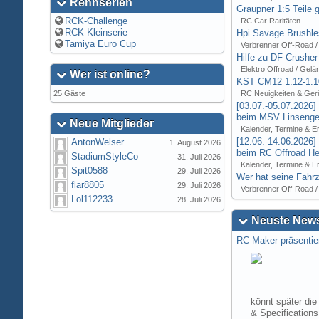
Rennserien
Graupner 1:5 Teile 
RCK-Challenge
RC Car Raritäten
RCK Kleinserie
Hpi Savage Brushl
Tamiya Euro Cup
Verbrenner Off-Road /
Hilfe zu DF Crusher
Elektro Offroad / Gelä
Wer ist online?
KST CM12 1:12-1:1
25 Gäste
RC Neuigkeiten & Ger
[03.07.-05.07.2026
beim MSV Linsenger
Neue Mitglieder
Kalender, Termine & E
[12.06.-14.06.2026
AntonWelser
1. August 2026
beim RC Offroad Hei
StadiumStyleCo
31. Juli 2026
Kalender, Termine & E
Spit0588
29. Juli 2026
Wer hat seine Fahrz
flar8805
29. Juli 2026
Verbrenner Off-Road /
Lol112233
28. Juli 2026
Neuste News
RC Maker präsentie
könnt später die
& Specification