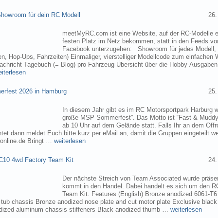
owroom für dein RC Modell
26.
meetMyRC.com ist eine Website, auf der RC-Modelle e
festen Platz im Netz bekommen, statt in den Feeds v
Facebook unterzugehen: Showroom für jedes Modell, m
, Hop-Ups, Fahrzeiten) Einmaliger, vierstelliger Modellcode zum einfachen 
chricht Tagebuch (= Blog) pro Fahrzeug Übersicht über die Hobby-Ausgabe
eiterlesen
rfest 2026 in Hamburg
25.
In diesem Jahr gibt es im RC Motorsportpark Harburg 
große MSP Sommerfest”. Das Motto ist “Fast & Muddy
ab 10 Uhr auf dem Gelände statt. Falls Ihr an dem Of
tet dann meldet Euch bitte kurz per eMail an, damit die Gruppen eingeteilt 
online.de Bringt …
weiterlesen
C10 4wd Factory Team Kit
24.
Der nächste Streich von Team Associated wurde präsen
kommt in den Handel. Dabei handelt es sich um den 
Team Kit. Features (English) Bronze anodized 6061-T
ub chassis Bronze anodized nose plate and cut motor plate Exclusive black
dized aluminum chassis stiffeners Black anodized thumb …
weiterlesen