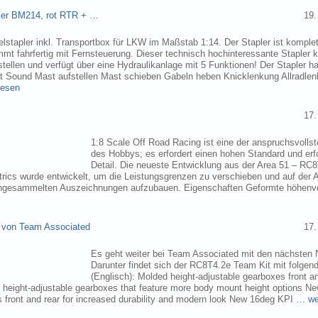
pler BM214, rot RTR + …
19.
elstapler inkl. Transportbox für LKW im Maßstab 1:14. Der Stapler ist komplet
mmt fahrfertig mit Fernsteuerung. Dieser technisch hochinteressante Stapler
tellen und verfügt über eine Hydraulikanlage mit 5 Funktionen! Der Stapler ha
ht Sound Mast aufstellen Mast schieben Gabeln heben Knicklenkung Allradlen
lesen
17.
1:8 Scale Off Road Racing ist eine der anspruchsvollst
des Hobbys; es erfordert einen hohen Standard und erf
Detail. Die neueste Entwicklung aus der Area 51 – RC
trics wurde entwickelt, um die Leistungsgrenzen zu verschieben und auf der 
angesammelten Auszeichnungen aufzubauen. Eigenschaften Geformte höhenve
 von Team Associated
17.
Es geht weiter bei Team Associated mit den nächsten 
Darunter findet sich der RC8T4.2e Team Kit mit folgen
(Englisch): Molded height-adjustable gearboxes front a
r height-adjustable gearboxes that feature more body mount height options N
 front and rear for increased durability and modern look New 16deg KPI …
we