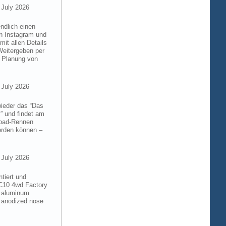
 July 2026
ndlich einen
on Instagram und
it allen Details
Weitergeben per
n Planung von
 July 2026
wieder das “Das
” und findet am
froad-Rennen
werden können –
 July 2026
tiert und
RC10 4wd Factory
6 aluminum
 anodized nose