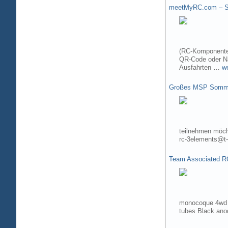
meetMyRC.com – Sh
(RC-Komponenten
QR-Code oder Na
Ausfahrten …
w
Großes MSP Somme
teilnehmen möch
rc-3elements@t-
Team Associated R
monocoque 4wd t
tubes Black ano