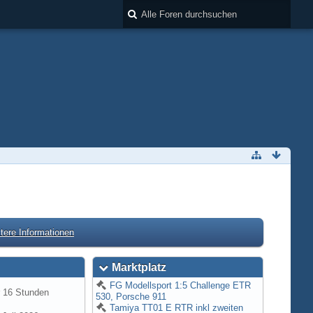
tere Informationen
Marktplatz
FG Modellsport 1:5 Challenge ETR
r 16 Stunden
530, Porsche 911
Tamiya TT01 E RTR inkl zweiten