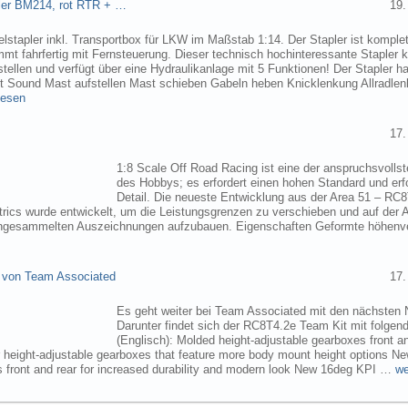
pler BM214, rot RTR + …
19.
elstapler inkl. Transportbox für LKW im Maßstab 1:14. Der Stapler ist komplet
mmt fahrfertig mit Fernsteuerung. Dieser technisch hochinteressante Stapler
tellen und verfügt über eine Hydraulikanlage mit 5 Funktionen! Der Stapler ha
ht Sound Mast aufstellen Mast schieben Gabeln heben Knicklenkung Allradlen
lesen
17.
1:8 Scale Off Road Racing ist eine der anspruchsvollst
des Hobbys; es erfordert einen hohen Standard und erf
Detail. Die neueste Entwicklung aus der Area 51 – RC
trics wurde entwickelt, um die Leistungsgrenzen zu verschieben und auf der 
angesammelten Auszeichnungen aufzubauen. Eigenschaften Geformte höhenve
 von Team Associated
17.
Es geht weiter bei Team Associated mit den nächsten 
Darunter findet sich der RC8T4.2e Team Kit mit folgen
(Englisch): Molded height-adjustable gearboxes front a
r height-adjustable gearboxes that feature more body mount height options N
 front and rear for increased durability and modern look New 16deg KPI …
we