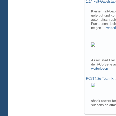
1:14 Falt-Gabelsta
Kleiner Falt-Gab
gefertigt und ko
automatisch aufs
Funktionen: Lic
neigen …
weiter
Associated Elec
der RC8-Serie 
weiterlesen
RC8T4.2e Team Kit
shock towers fo
suspension arms