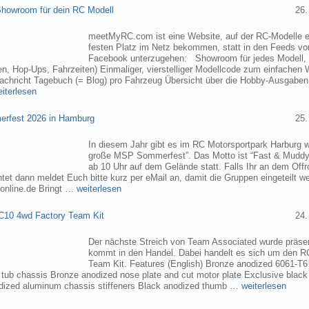
owroom für dein RC Modell
26.
meetMyRC.com ist eine Website, auf der RC-Modelle e
festen Platz im Netz bekommen, statt in den Feeds v
Facebook unterzugehen: Showroom für jedes Modell, m
, Hop-Ups, Fahrzeiten) Einmaliger, vierstelliger Modellcode zum einfachen 
chricht Tagebuch (= Blog) pro Fahrzeug Übersicht über die Hobby-Ausgabe
eiterlesen
rfest 2026 in Hamburg
25.
In diesem Jahr gibt es im RC Motorsportpark Harburg 
große MSP Sommerfest”. Das Motto ist “Fast & Muddy
ab 10 Uhr auf dem Gelände statt. Falls Ihr an dem Of
tet dann meldet Euch bitte kurz per eMail an, damit die Gruppen eingeteilt 
online.de Bringt …
weiterlesen
C10 4wd Factory Team Kit
24.
Der nächste Streich von Team Associated wurde präsen
kommt in den Handel. Dabei handelt es sich um den 
Team Kit. Features (English) Bronze anodized 6061-T
ub chassis Bronze anodized nose plate and cut motor plate Exclusive black
dized aluminum chassis stiffeners Black anodized thumb …
weiterlesen