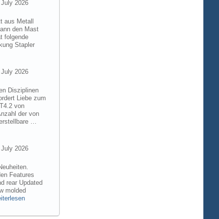
 July 2026
t aus Metall
 kann den Mast
t folgende
kung Stapler
 July 2026
en Disziplinen
ordert Liebe zum
8T4.2 von
Anzahl der von
rstellbare …
 July 2026
Neuheiten.
den Features
nd rear Updated
ew molded
iterlesen