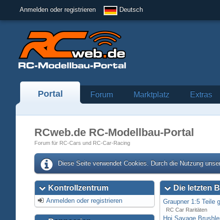
Anmelden oder registrieren
Deutsch
Portal
Forum
Marktplatz
Extras
RCweb.de RC-Modellbau-Portal
Forum für RC-Cars und RC-Car-Racing
Diese Seite verwendet Cookies. Durch die Nutzung unser
Kontrollzentrum
Die letzten B
Anmelden oder registrieren
Graupner 1:5 Teile 
RC Car Raritäten
Hpi Savage Brushl