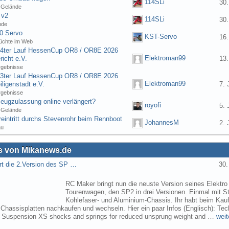
114SLi
30.
 Gelände
 v2
114SLi
30.
nde
0 Servo
KST-Servo
16.
üchte im Web
] 4ter Lauf HessenCup OR8 / OR8E 2026
Elektroman99
icht e.V.
13.
rgebnisse
] 3ter Lauf HessenCup OR8 / OR8E 2026
Elektroman99
ligenstadt e.V.
7. 
rgebnisse
eugzulassung online verlängert?
royofi
5. 
 Gelände
eintritt durchs Stevenrohr beim Rennboot
JohannesM
2. 
au
 von Mikanews.de
rt die 2.Version des SP …
30.
RC Maker bringt nun die neuste Version seines Elektro
Tourenwagen, den SP2 in drei Versionen. Einmal mit St
Kohlefaser- und Aluminium-Chassis. Ihr habt beim Kau
 Chassisplatten nachkaufen und wechseln. Hier ein paar Infos (Englisch): Tec
s Suspension XS shocks and springs for reduced unsprung weight and …
weit