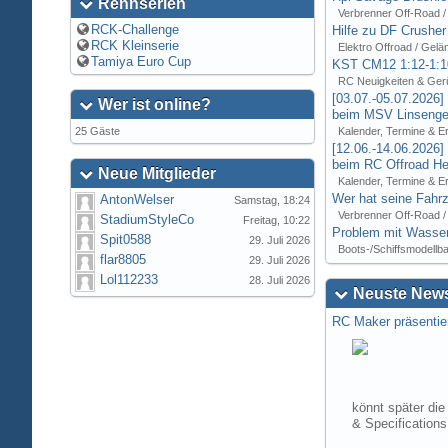
Rennserien
Verbrenner Off-Road /
RCK-Challenge
Hilfe zu DF Crusher
RCK Kleinserie
Elektro Offroad / Gelä
Tamiya Euro Cup
KST CM12 1:12-1:1
RC Neuigkeiten & Ger
[03.07.-05.07.2026
Wer ist online?
beim MSV Linsenger
25 Gäste
Kalender, Termine & E
[12.06.-14.06.2026
beim RC Offroad Hei
Neue Mitglieder
Kalender, Termine & E
Wer hat seine Fahrz
AntonWelser
Samstag, 18:24
Verbrenner Off-Road /
StadiumStyleCo
Freitag, 10:22
Problem mit Wasser
Spit0588
29. Juli 2026
Boots-/Schiffsmodellb
flar8805
29. Juli 2026
Lol112233
28. Juli 2026
Neuste News
RC Maker präsentie
könnt später die
& Specification