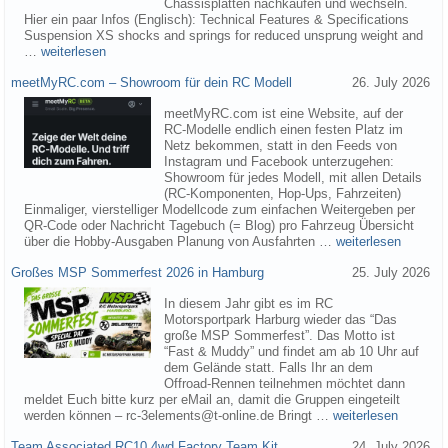
Chassisplatten nachkaufen und wechseln.
Hier ein paar Infos (Englisch): Technical Features & Specifications
Suspension XS shocks and springs for reduced unsprung weight and
…
weiterlesen
meetMyRC.com – Showroom für dein RC Modell
26. July 2026
meetMyRC.com ist eine Website, auf der
RC-Modelle endlich einen festen Platz im
Netz bekommen, statt in den Feeds von
Instagram und Facebook unterzugehen:
Showroom für jedes Modell, mit allen Details
(RC-Komponenten, Hop-Ups, Fahrzeiten)
Einmaliger, vierstelliger Modellcode zum einfachen Weitergeben per
QR-Code oder Nachricht Tagebuch (= Blog) pro Fahrzeug Übersicht
über die Hobby-Ausgaben Planung von Ausfahrten …
weiterlesen
Großes MSP Sommerfest 2026 in Hamburg
25. July 2026
In diesem Jahr gibt es im RC
Motorsportpark Harburg wieder das “Das
große MSP Sommerfest”. Das Motto ist
“Fast & Muddy” und findet am ab 10 Uhr auf
dem Gelände statt. Falls Ihr an dem
Offroad-Rennen teilnehmen möchtet dann
meldet Euch bitte kurz per eMail an, damit die Gruppen eingeteilt
werden können – rc-3elements@t-online.de Bringt …
weiterlesen
Team Associated RC10 4wd Factory Team Kit
24. July 2026