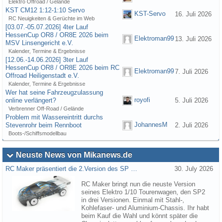
Elektro Offroad / Gelände
KST CM12 1:12-1:10 Servo
KST-Servo
16. Juli 2026
RC Neuigkeiten & Gerüchte im Web
[03.07.-05.07.2026] 4ter Lauf
HessenCup OR8 / OR8E 2026 beim
Elektroman99
13. Juli 2026
MSV Linsengericht e.V.
Kalender, Termine & Ergebnisse
[12.06.-14.06.2026] 3ter Lauf
HessenCup OR8 / OR8E 2026 beim RC
Elektroman99
7. Juli 2026
Offroad Heiligenstadt e.V.
Kalender, Termine & Ergebnisse
Wer hat seine Fahrzeugzulassung
royofi
online verlängert?
5. Juli 2026
Verbrenner Off-Road / Gelände
Problem mit Wassereintritt durchs
JohannesM
Stevenrohr beim Rennboot
2. Juli 2026
Boots-/Schiffsmodellbau
Neuste News von Mikanews.de
RC Maker präsentiert die 2.Version des SP …
30. July 2026
RC Maker bringt nun die neuste Version
seines Elektro 1/10 Tourenwagen, den SP2
in drei Versionen. Einmal mit Stahl-,
Kohlefaser- und Aluminium-Chassis. Ihr habt
beim Kauf die Wahl und könnt später die