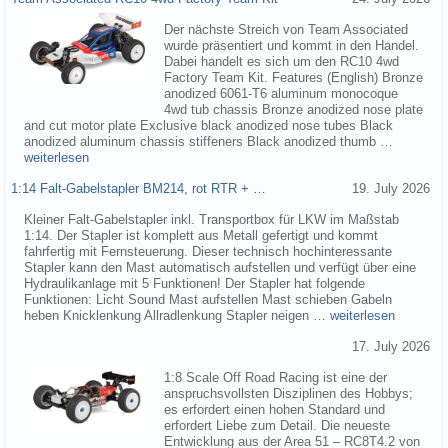
Der nächste Streich von Team Associated
wurde präsentiert und kommt in den Handel.
Dabei handelt es sich um den RC10 4wd
Factory Team Kit. Features (English) Bronze
anodized 6061-T6 aluminum monocoque
4wd tub chassis Bronze anodized nose plate
and cut motor plate Exclusive black anodized nose tubes Black
anodized aluminum chassis stiffeners Black anodized thumb …
weiterlesen
1:14 Falt-Gabelstapler BM214, rot RTR + …
19. July 2026
Kleiner Falt-Gabelstapler inkl. Transportbox für LKW im Maßstab
1:14. Der Stapler ist komplett aus Metall gefertigt und kommt
fahrfertig mit Fernsteuerung. Dieser technisch hochinteressante
Stapler kann den Mast automatisch aufstellen und verfügt über eine
Hydraulikanlage mit 5 Funktionen! Der Stapler hat folgende
Funktionen: Licht Sound Mast aufstellen Mast schieben Gabeln
heben Knicklenkung Allradlenkung Stapler neigen …
weiterlesen
17. July 2026
1:8 Scale Off Road Racing ist eine der
anspruchsvollsten Disziplinen des Hobbys;
es erfordert einen hohen Standard und
erfordert Liebe zum Detail. Die neueste
Entwicklung aus der Area 51 – RC8T4.2 von