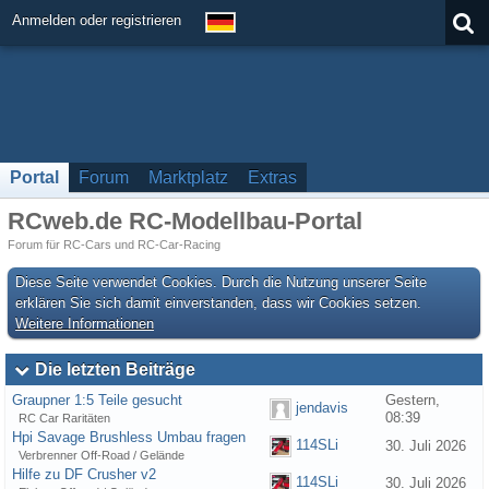
Anmelden oder registrieren
Portal
Forum
Marktplatz
Extras
RCweb.de RC-Modellbau-Portal
Forum für RC-Cars und RC-Car-Racing
Diese Seite verwendet Cookies. Durch die Nutzung unserer Seite
erklären Sie sich damit einverstanden, dass wir Cookies setzen.
Weitere Informationen
Die letzten Beiträge
Graupner 1:5 Teile gesucht
Gestern,
jendavis
08:39
RC Car Raritäten
Hpi Savage Brushless Umbau fragen
114SLi
30. Juli 2026
Verbrenner Off-Road / Gelände
Hilfe zu DF Crusher v2
114SLi
30. Juli 2026