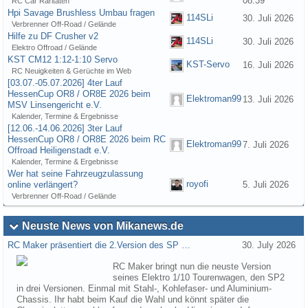
08:39
RC Car Raritäten
Hpi Savage Brushless Umbau fragen
114SLi
30. Juli 2026
Verbrenner Off-Road / Gelände
Hilfe zu DF Crusher v2
114SLi
30. Juli 2026
Elektro Offroad / Gelände
KST CM12 1:12-1:10 Servo
KST-Servo
16. Juli 2026
RC Neuigkeiten & Gerüchte im Web
[03.07.-05.07.2026] 4ter Lauf
HessenCup OR8 / OR8E 2026 beim
Elektroman99
13. Juli 2026
MSV Linsengericht e.V.
Kalender, Termine & Ergebnisse
[12.06.-14.06.2026] 3ter Lauf
HessenCup OR8 / OR8E 2026 beim RC
Elektroman99
7. Juli 2026
Offroad Heiligenstadt e.V.
Kalender, Termine & Ergebnisse
Wer hat seine Fahrzeugzulassung
royofi
online verlängert?
5. Juli 2026
Verbrenner Off-Road / Gelände
Neuste News von Mikanews.de
RC Maker präsentiert die 2.Version des SP …
30. July 2026
RC Maker bringt nun die neuste Version
seines Elektro 1/10 Tourenwagen, den SP2
in drei Versionen. Einmal mit Stahl-, Kohlefaser- und Aluminium-
Chassis. Ihr habt beim Kauf die Wahl und könnt später die