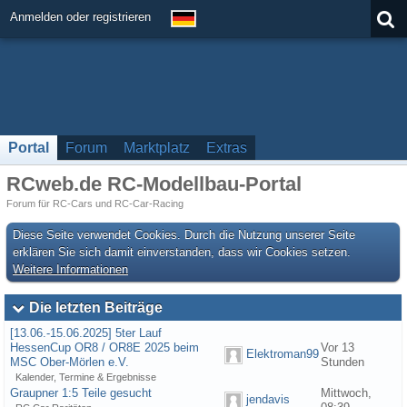
Anmelden oder registrieren
Portal
Forum
Marktplatz
Extras
RCweb.de RC-Modellbau-Portal
Forum für RC-Cars und RC-Car-Racing
Diese Seite verwendet Cookies. Durch die Nutzung unserer Seite
erklären Sie sich damit einverstanden, dass wir Cookies setzen.
Weitere Informationen
Die letzten Beiträge
[13.06.-15.06.2025] 5ter Lauf
HessenCup OR8 / OR8E 2025 beim
Vor 13
Elektroman99
MSC Ober-Mörlen e.V.
Stunden
Kalender, Termine & Ergebnisse
Graupner 1:5 Teile gesucht
Mittwoch,
jendavis