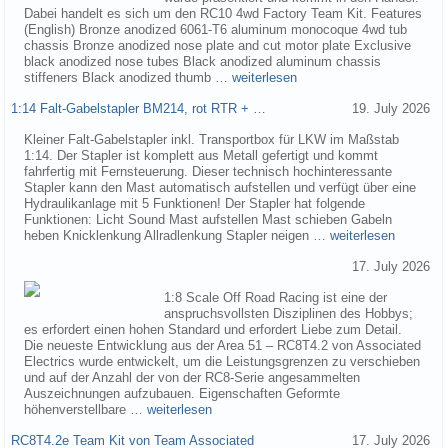
Dabei handelt es sich um den RC10 4wd Factory Team Kit. Features
(English) Bronze anodized 6061-T6 aluminum monocoque 4wd tub
chassis Bronze anodized nose plate and cut motor plate Exclusive
black anodized nose tubes Black anodized aluminum chassis
stiffeners Black anodized thumb …
weiterlesen
1:14 Falt-Gabelstapler BM214, rot RTR + …
19. July 2026
Kleiner Falt-Gabelstapler inkl. Transportbox für LKW im Maßstab
1:14. Der Stapler ist komplett aus Metall gefertigt und kommt
fahrfertig mit Fernsteuerung. Dieser technisch hochinteressante
Stapler kann den Mast automatisch aufstellen und verfügt über eine
Hydraulikanlage mit 5 Funktionen! Der Stapler hat folgende
Funktionen: Licht Sound Mast aufstellen Mast schieben Gabeln
heben Knicklenkung Allradlenkung Stapler neigen …
weiterlesen
17. July 2026
1:8 Scale Off Road Racing ist eine der
anspruchsvollsten Disziplinen des Hobbys;
es erfordert einen hohen Standard und erfordert Liebe zum Detail.
Die neueste Entwicklung aus der Area 51 – RC8T4.2 von Associated
Electrics wurde entwickelt, um die Leistungsgrenzen zu verschieben
und auf der Anzahl der von der RC8-Serie angesammelten
Auszeichnungen aufzubauen. Eigenschaften Geformte
höhenverstellbare …
weiterlesen
RC8T4.2e Team Kit von Team Associated
17. July 2026