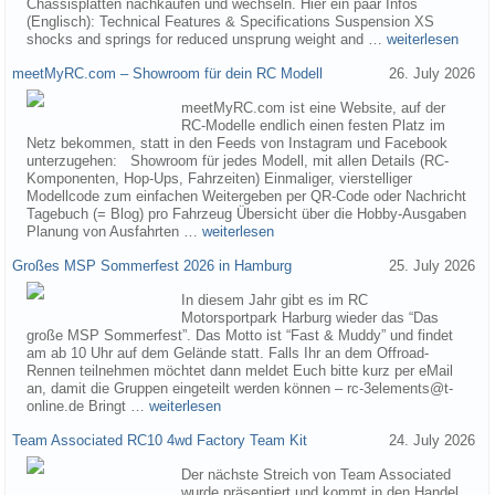
Chassisplatten nachkaufen und wechseln. Hier ein paar Infos
(Englisch): Technical Features & Specifications Suspension XS
shocks and springs for reduced unsprung weight and …
weiterlesen
meetMyRC.com – Showroom für dein RC Modell
26. July 2026
meetMyRC.com ist eine Website, auf der
RC-Modelle endlich einen festen Platz im
Netz bekommen, statt in den Feeds von Instagram und Facebook
unterzugehen: Showroom für jedes Modell, mit allen Details (RC-
Komponenten, Hop-Ups, Fahrzeiten) Einmaliger, vierstelliger
Modellcode zum einfachen Weitergeben per QR-Code oder Nachricht
Tagebuch (= Blog) pro Fahrzeug Übersicht über die Hobby-Ausgaben
Planung von Ausfahrten …
weiterlesen
Großes MSP Sommerfest 2026 in Hamburg
25. July 2026
In diesem Jahr gibt es im RC
Motorsportpark Harburg wieder das “Das
große MSP Sommerfest”. Das Motto ist “Fast & Muddy” und findet
am ab 10 Uhr auf dem Gelände statt. Falls Ihr an dem Offroad-
Rennen teilnehmen möchtet dann meldet Euch bitte kurz per eMail
an, damit die Gruppen eingeteilt werden können – rc-3elements@t-
online.de Bringt …
weiterlesen
Team Associated RC10 4wd Factory Team Kit
24. July 2026
Der nächste Streich von Team Associated
wurde präsentiert und kommt in den Handel.