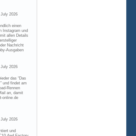
 July 2026
ndlich einen
on Instagram und
it allen Details
rstelliger
der Nachricht
obby-Ausgaben
 July 2026
wieder das “Das
” und findet am
froad-Rennen
ail an, damit
t-online.de
 July 2026
tiert und
RC10 4wd Factory