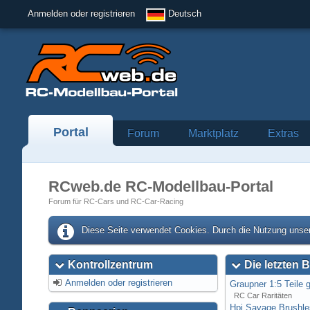
Anmelden oder registrieren
Deutsch
Portal
Forum
Marktplatz
Extras
RCweb.de RC-Modellbau-Portal
Forum für RC-Cars und RC-Car-Racing
Diese Seite verwendet Cookies. Durch die Nutzung unser
Kontrollzentrum
Die letzten B
Anmelden oder registrieren
Graupner 1:5 Teile 
RC Car Raritäten
Hpi Savage Brushl