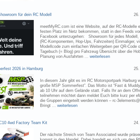
owroom für dein RC Modell
26.
meetMyRC.com ist eine Website, auf der RC-Modelle e
festen Platz im Netz bekommen, statt in den Feeds v
Facebook unterzugehen: Showroom für jedes Modell, m
(RC-Komponenten, Hop-Ups, Fahrzeiten) Einmaliger, vie
Modellcode zum einfachen Weitergeben per QR-Code o
Tagebuch (= Blog) pro Fahrzeug Übersicht über die H
Planung von Ausfahrten …
weiterlesen
rfest 2026 in Hamburg
25.
In diesem Jahr gibt es im RC Motorsportpark Harburg 
große MSP Sommerfest”. Das Motto ist “Fast & Muddy
ab 10 Uhr auf dem Gelände statt. Falls Ihr an dem Of
teilnehmen möchtet dann meldet Euch bitte kurz per eM
die Gruppen eingeteilt werden können – rc-3elements@
Bringt …
weiterlesen
C10 4wd Factory Team Kit
24.
Der nächste Streich von Team Associated wurde präsen
kommt in den Handel. Dabei handelt es sich um den 