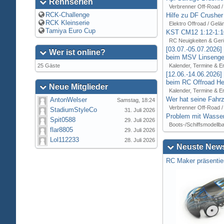
Rennserien
Verbrenner Off-Road /
RCK-Challenge
Hilfe zu DF Crusher
RCK Kleinserie
Elektro Offroad / Gelä
Tamiya Euro Cup
KST CM12 1:12-1:1
RC Neuigkeiten & Ger
[03.07.-05.07.2026
Wer ist online?
beim MSV Linsenger
25 Gäste
Kalender, Termine & E
[12.06.-14.06.2026
beim RC Offroad Hei
Neue Mitglieder
Kalender, Termine & E
Wer hat seine Fahrz
AntonWelser
Samstag, 18:24
Verbrenner Off-Road /
StadiumStyleCo
31. Juli 2026
Problem mit Wasser
Spit0588
29. Juli 2026
Boots-/Schiffsmodellb
flar8805
29. Juli 2026
Lol112233
28. Juli 2026
Neuste News
RC Maker präsentie