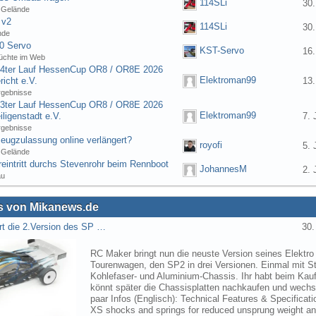
114SLi
30.
 Gelände
 v2
114SLi
30.
nde
0 Servo
KST-Servo
16.
üchte im Web
] 4ter Lauf HessenCup OR8 / OR8E 2026
Elektroman99
icht e.V.
13.
rgebnisse
] 3ter Lauf HessenCup OR8 / OR8E 2026
Elektroman99
ligenstadt e.V.
7. 
rgebnisse
eugzulassung online verlängert?
royofi
5. 
 Gelände
eintritt durchs Stevenrohr beim Rennboot
JohannesM
2. 
au
 von Mikanews.de
rt die 2.Version des SP …
30.
RC Maker bringt nun die neuste Version seines Elektro
Tourenwagen, den SP2 in drei Versionen. Einmal mit St
Kohlefaser- und Aluminium-Chassis. Ihr habt beim Kau
könnt später die Chassisplatten nachkaufen und wechse
paar Infos (Englisch): Technical Features & Specifica
XS shocks and springs for reduced unsprung weight 