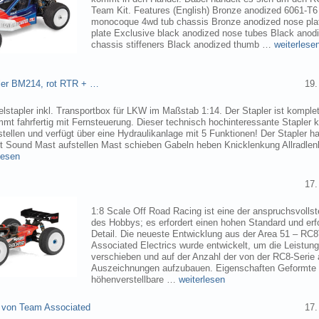
Team Kit. Features (English) Bronze anodized 6061-T
monocoque 4wd tub chassis Bronze anodized nose pla
plate Exclusive black anodized nose tubes Black ano
chassis stiffeners Black anodized thumb …
weiterlese
pler BM214, rot RTR + …
19.
elstapler inkl. Transportbox für LKW im Maßstab 1:14. Der Stapler ist komplet
mmt fahrfertig mit Fernsteuerung. Dieser technisch hochinteressante Stapler
tellen und verfügt über eine Hydraulikanlage mit 5 Funktionen! Der Stapler ha
ht Sound Mast aufstellen Mast schieben Gabeln heben Knicklenkung Allradlen
lesen
17.
1:8 Scale Off Road Racing ist eine der anspruchsvollst
des Hobbys; es erfordert einen hohen Standard und erf
Detail. Die neueste Entwicklung aus der Area 51 – RC
Associated Electrics wurde entwickelt, um die Leistun
verschieben und auf der Anzahl der von der RC8-Seri
Auszeichnungen aufzubauen. Eigenschaften Geformte
höhenverstellbare …
weiterlesen
 von Team Associated
17.