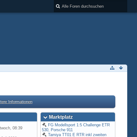
tere Informationen
Marktplatz
FG Modellsport 1:5 Challenge ETR
twoch, 08:39
530, Porsche 911
Tamiya TT01 E RTR inkl zweiten