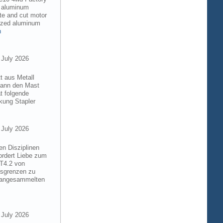
6 aluminum
te and cut motor
dized aluminum
n
 July 2026
t aus Metall
 kann den Mast
t folgende
kung Stapler
 July 2026
en Disziplinen
ordert Liebe zum
8T4.2 von
gsgrenzen zu
e angesammelten
 July 2026