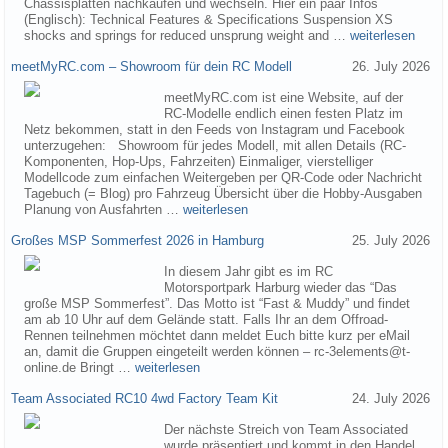
Chassisplatten nachkaufen und wechseln. Hier ein paar Infos
(Englisch): Technical Features & Specifications Suspension XS
shocks and springs for reduced unsprung weight and …
weiterlesen
meetMyRC.com – Showroom für dein RC Modell
26. July 2026
meetMyRC.com ist eine Website, auf der
RC-Modelle endlich einen festen Platz im
Netz bekommen, statt in den Feeds von Instagram und Facebook
unterzugehen: Showroom für jedes Modell, mit allen Details (RC-
Komponenten, Hop-Ups, Fahrzeiten) Einmaliger, vierstelliger
Modellcode zum einfachen Weitergeben per QR-Code oder Nachricht
Tagebuch (= Blog) pro Fahrzeug Übersicht über die Hobby-Ausgaben
Planung von Ausfahrten …
weiterlesen
Großes MSP Sommerfest 2026 in Hamburg
25. July 2026
In diesem Jahr gibt es im RC
Motorsportpark Harburg wieder das “Das
große MSP Sommerfest”. Das Motto ist “Fast & Muddy” und findet
am ab 10 Uhr auf dem Gelände statt. Falls Ihr an dem Offroad-
Rennen teilnehmen möchtet dann meldet Euch bitte kurz per eMail
an, damit die Gruppen eingeteilt werden können – rc-3elements@t-
online.de Bringt …
weiterlesen
Team Associated RC10 4wd Factory Team Kit
24. July 2026
Der nächste Streich von Team Associated
wurde präsentiert und kommt in den Handel.