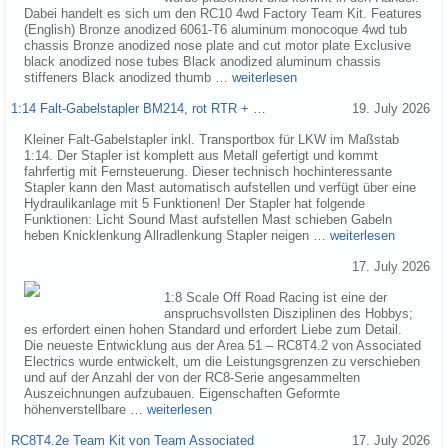
Dabei handelt es sich um den RC10 4wd Factory Team Kit. Features
(English) Bronze anodized 6061-T6 aluminum monocoque 4wd tub
chassis Bronze anodized nose plate and cut motor plate Exclusive
black anodized nose tubes Black anodized aluminum chassis
stiffeners Black anodized thumb …
weiterlesen
1:14 Falt-Gabelstapler BM214, rot RTR + …
19. July 2026
Kleiner Falt-Gabelstapler inkl. Transportbox für LKW im Maßstab
1:14. Der Stapler ist komplett aus Metall gefertigt und kommt
fahrfertig mit Fernsteuerung. Dieser technisch hochinteressante
Stapler kann den Mast automatisch aufstellen und verfügt über eine
Hydraulikanlage mit 5 Funktionen! Der Stapler hat folgende
Funktionen: Licht Sound Mast aufstellen Mast schieben Gabeln
heben Knicklenkung Allradlenkung Stapler neigen …
weiterlesen
17. July 2026
1:8 Scale Off Road Racing ist eine der
anspruchsvollsten Disziplinen des Hobbys;
es erfordert einen hohen Standard und erfordert Liebe zum Detail.
Die neueste Entwicklung aus der Area 51 – RC8T4.2 von Associated
Electrics wurde entwickelt, um die Leistungsgrenzen zu verschieben
und auf der Anzahl der von der RC8-Serie angesammelten
Auszeichnungen aufzubauen. Eigenschaften Geformte
höhenverstellbare …
weiterlesen
RC8T4.2e Team Kit von Team Associated
17. July 2026