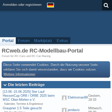
Anmelden oder registrieren
Portal
Forum
Marktplatz
Extras
RCweb.de RC-Modellbau-Portal
Forum für RC-Cars und RC-Car-Racing
Diese Seite verwendet Cookies. Durch die Nutzung unserer Seite
erklären Sie sich damit einverstanden, dass wir Cookies setzen.
Weitere Informationen
Die letzten Beiträge
[13.06.-15.06.2025] 5ter Lauf
HessenCup OR8 / OR8E 2025 beim
Gestern,
Elektroman99
MSC Ober-Mörlen e.V.
19:33
Kalender, Termine & Ergebnisse
Graupner 1:5 Teile gesucht
Mittwoch,
jendavis