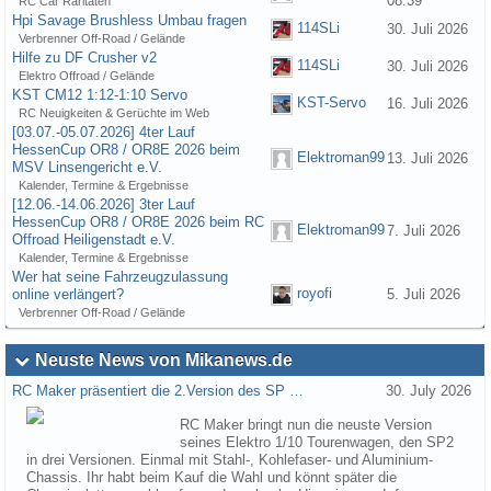
08:39
RC Car Raritäten
Hpi Savage Brushless Umbau fragen
114SLi
30. Juli 2026
Verbrenner Off-Road / Gelände
Hilfe zu DF Crusher v2
114SLi
30. Juli 2026
Elektro Offroad / Gelände
KST CM12 1:12-1:10 Servo
KST-Servo
16. Juli 2026
RC Neuigkeiten & Gerüchte im Web
[03.07.-05.07.2026] 4ter Lauf
HessenCup OR8 / OR8E 2026 beim
Elektroman99
13. Juli 2026
MSV Linsengericht e.V.
Kalender, Termine & Ergebnisse
[12.06.-14.06.2026] 3ter Lauf
HessenCup OR8 / OR8E 2026 beim RC
Elektroman99
7. Juli 2026
Offroad Heiligenstadt e.V.
Kalender, Termine & Ergebnisse
Wer hat seine Fahrzeugzulassung
royofi
online verlängert?
5. Juli 2026
Verbrenner Off-Road / Gelände
Neuste News von Mikanews.de
RC Maker präsentiert die 2.Version des SP …
30. July 2026
RC Maker bringt nun die neuste Version
seines Elektro 1/10 Tourenwagen, den SP2
in drei Versionen. Einmal mit Stahl-, Kohlefaser- und Aluminium-
Chassis. Ihr habt beim Kauf die Wahl und könnt später die