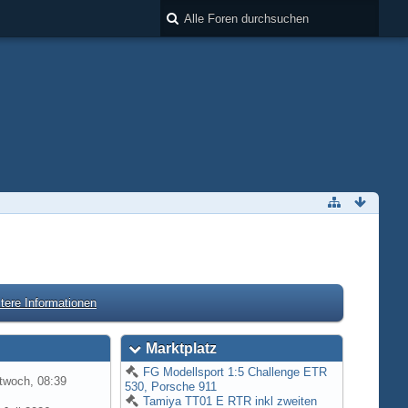
tere Informationen
Marktplatz
FG Modellsport 1:5 Challenge ETR
twoch, 08:39
530, Porsche 911
Tamiya TT01 E RTR inkl zweiten