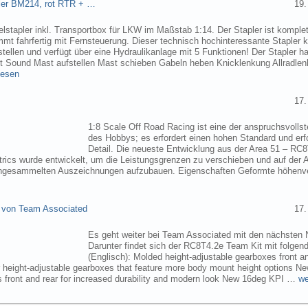
pler BM214, rot RTR + …
19.
elstapler inkl. Transportbox für LKW im Maßstab 1:14. Der Stapler ist komplet
mmt fahrfertig mit Fernsteuerung. Dieser technisch hochinteressante Stapler
tellen und verfügt über eine Hydraulikanlage mit 5 Funktionen! Der Stapler ha
ht Sound Mast aufstellen Mast schieben Gabeln heben Knicklenkung Allradlen
lesen
17.
1:8 Scale Off Road Racing ist eine der anspruchsvollst
des Hobbys; es erfordert einen hohen Standard und erf
Detail. Die neueste Entwicklung aus der Area 51 – RC
trics wurde entwickelt, um die Leistungsgrenzen zu verschieben und auf der 
angesammelten Auszeichnungen aufzubauen. Eigenschaften Geformte höhenve
 von Team Associated
17.
Es geht weiter bei Team Associated mit den nächsten 
Darunter findet sich der RC8T4.2e Team Kit mit folgen
(Englisch): Molded height-adjustable gearboxes front a
r height-adjustable gearboxes that feature more body mount height options N
 front and rear for increased durability and modern look New 16deg KPI …
we