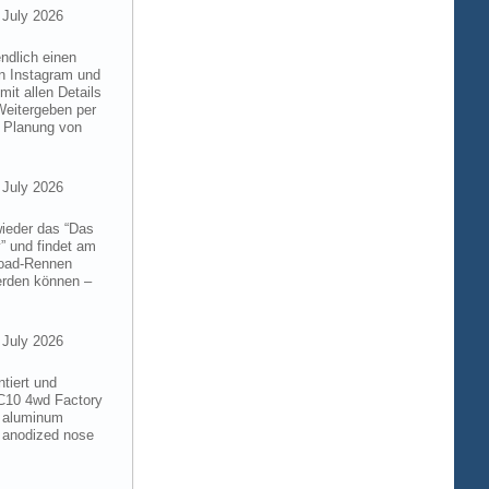
 July 2026
ndlich einen
on Instagram und
it allen Details
Weitergeben per
n Planung von
 July 2026
wieder das “Das
” und findet am
froad-Rennen
werden können –
 July 2026
tiert und
RC10 4wd Factory
6 aluminum
 anodized nose