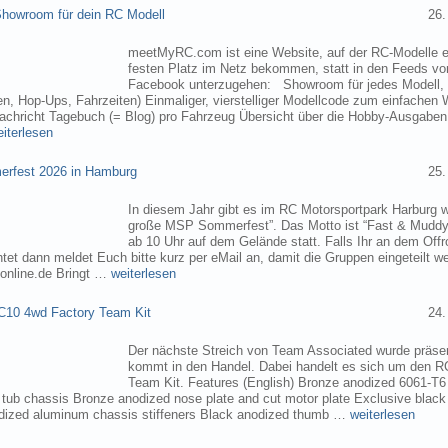
owroom für dein RC Modell
26.
meetMyRC.com ist eine Website, auf der RC-Modelle e
festen Platz im Netz bekommen, statt in den Feeds v
Facebook unterzugehen: Showroom für jedes Modell, m
, Hop-Ups, Fahrzeiten) Einmaliger, vierstelliger Modellcode zum einfachen 
chricht Tagebuch (= Blog) pro Fahrzeug Übersicht über die Hobby-Ausgabe
eiterlesen
rfest 2026 in Hamburg
25.
In diesem Jahr gibt es im RC Motorsportpark Harburg 
große MSP Sommerfest”. Das Motto ist “Fast & Muddy
ab 10 Uhr auf dem Gelände statt. Falls Ihr an dem Of
tet dann meldet Euch bitte kurz per eMail an, damit die Gruppen eingeteilt 
online.de Bringt …
weiterlesen
C10 4wd Factory Team Kit
24.
Der nächste Streich von Team Associated wurde präsen
kommt in den Handel. Dabei handelt es sich um den 
Team Kit. Features (English) Bronze anodized 6061-T
ub chassis Bronze anodized nose plate and cut motor plate Exclusive black
dized aluminum chassis stiffeners Black anodized thumb …
weiterlesen