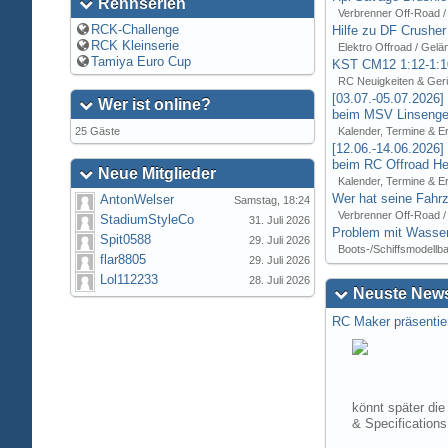
Rennserien
Verbrenner Off-Road /
RCK-Challenge
Hilfe zu DF Crusher
RCK Kleinserie
Elektro Offroad / Gelä
Tamiya Euro Cup
KST CM12 1:12-1:1
RC Neuigkeiten & Ger
[03.07.-05.07.2026
Wer ist online?
beim MSV Linsenger
25 Gäste
Kalender, Termine & E
[12.06.-14.06.2026
beim RC Offroad Hei
Neue Mitglieder
Kalender, Termine & E
Wer hat seine Fahrz
AntonWelser
Samstag, 18:24
Verbrenner Off-Road /
StadiumStyleCo
31. Juli 2026
Problem mit Wasser
Spit0588
29. Juli 2026
Boots-/Schiffsmodellb
flar8805
29. Juli 2026
Lol112233
28. Juli 2026
Neuste News
RC Maker präsentie
könnt später die
& Specification