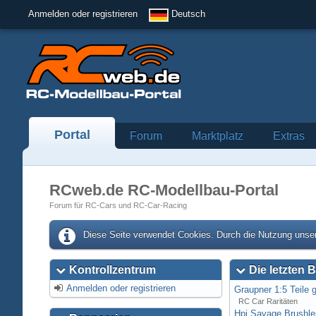
Anmelden oder registrieren
Deutsch
Portal
Forum
Marktplatz
Extras
RCweb.de RC-Modellbau-Portal
Forum für RC-Cars und RC-Car-Racing
Diese Seite verwendet Cookies. Durch die Nutzung unser
Kontrollzentrum
Die letzten B
Anmelden oder registrieren
Graupner 1:5 Teile 
RC Car Raritäten
Hpi Savage Brushl