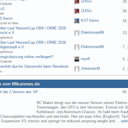
114SLi
30.
 Gelände
 v2
114SLi
30.
nde
0 Servo
KST-Servo
16.
üchte im Web
] 4ter Lauf HessenCup OR8 / OR8E 2026
Elektroman99
icht e.V.
13.
rgebnisse
] 3ter Lauf HessenCup OR8 / OR8E 2026
Elektroman99
ligenstadt e.V.
7. 
rgebnisse
eugzulassung online verlängert?
royofi
5. 
 Gelände
eintritt durchs Stevenrohr beim Rennboot
JohannesM
2. 
au
 von Mikanews.de
rt die 2.Version des SP …
30.
RC Maker bringt nun die neuste Version seines Elektro
Tourenwagen, den SP2 in drei Versionen. Einmal mit St
Kohlefaser- und Aluminium-Chassis. Ihr habt beim Kau
 Chassisplatten nachkaufen und wechseln. Hier ein paar Infos (Englisch): Tec
s Suspension XS shocks and springs for reduced unsprung weight and …
weit