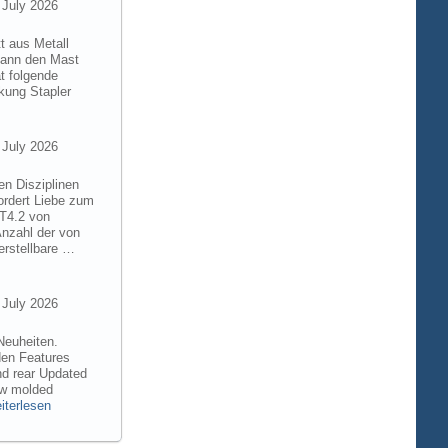
 July 2026
t aus Metall
 kann den Mast
t folgende
kung Stapler
 July 2026
en Disziplinen
ordert Liebe zum
8T4.2 von
Anzahl der von
rstellbare …
 July 2026
Neuheiten.
den Features
nd rear Updated
ew molded
iterlesen