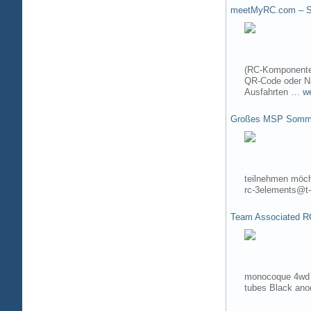
meetMyRC.com – Sh
(RC-Komponenten
QR-Code oder Na
Ausfahrten …
w
Großes MSP Somme
teilnehmen möch
rc-3elements@t-
Team Associated R
monocoque 4wd t
tubes Black ano