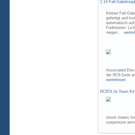
1:14 Falt-Gabelsta
Kleiner Falt-Gab
gefertigt und ko
automatisch aufs
Funktionen: Lic
neigen …
weiter
Associated Elec
der RC8-Serie 
weiterlesen
RC8T4.2e Team Kit
shock towers fo
suspension arms