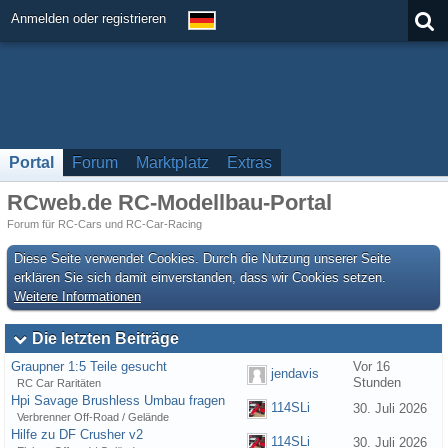
Anmelden oder registrieren
Portal
Forum
Marktplatz
Extras
RCweb.de RC-Modellbau-Portal
Forum für RC-Cars und RC-Car-Racing
Diese Seite verwendet Cookies. Durch die Nutzung unserer Seite
erklären Sie sich damit einverstanden, dass wir Cookies setzen.
Weitere Informationen
Die letzten Beiträge
Graupner 1:5 Teile gesucht
Vor 16
jendavis
Stunden
RC Car Raritäten
Hpi Savage Brushless Umbau fragen
114SLi
30. Juli 2026
Verbrenner Off-Road / Gelände
Hilfe zu DF Crusher v2
114SLi
30. Juli 2026