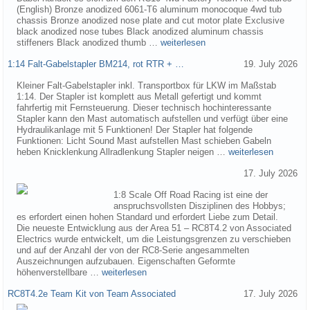
(English) Bronze anodized 6061-T6 aluminum monocoque 4wd tub
chassis Bronze anodized nose plate and cut motor plate Exclusive
black anodized nose tubes Black anodized aluminum chassis
stiffeners Black anodized thumb …
weiterlesen
1:14 Falt-Gabelstapler BM214, rot RTR + …
19. July 2026
Kleiner Falt-Gabelstapler inkl. Transportbox für LKW im Maßstab
1:14. Der Stapler ist komplett aus Metall gefertigt und kommt
fahrfertig mit Fernsteuerung. Dieser technisch hochinteressante
Stapler kann den Mast automatisch aufstellen und verfügt über eine
Hydraulikanlage mit 5 Funktionen! Der Stapler hat folgende
Funktionen: Licht Sound Mast aufstellen Mast schieben Gabeln
heben Knicklenkung Allradlenkung Stapler neigen …
weiterlesen
17. July 2026
1:8 Scale Off Road Racing ist eine der
anspruchsvollsten Disziplinen des Hobbys;
es erfordert einen hohen Standard und erfordert Liebe zum Detail.
Die neueste Entwicklung aus der Area 51 – RC8T4.2 von Associated
Electrics wurde entwickelt, um die Leistungsgrenzen zu verschieben
und auf der Anzahl der von der RC8-Serie angesammelten
Auszeichnungen aufzubauen. Eigenschaften Geformte
höhenverstellbare …
weiterlesen
RC8T4.2e Team Kit von Team Associated
17. July 2026