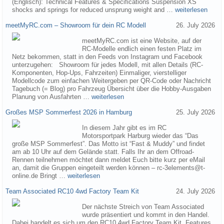
(Englisch): Technical Features & Specifications Suspension XS
shocks and springs for reduced unsprung weight and …
weiterlesen
meetMyRC.com – Showroom für dein RC Modell
26. July 2026
meetMyRC.com ist eine Website, auf der
RC-Modelle endlich einen festen Platz im
Netz bekommen, statt in den Feeds von Instagram und Facebook
unterzugehen: Showroom für jedes Modell, mit allen Details (RC-
Komponenten, Hop-Ups, Fahrzeiten) Einmaliger, vierstelliger
Modellcode zum einfachen Weitergeben per QR-Code oder Nachricht
Tagebuch (= Blog) pro Fahrzeug Übersicht über die Hobby-Ausgaben
Planung von Ausfahrten …
weiterlesen
Großes MSP Sommerfest 2026 in Hamburg
25. July 2026
In diesem Jahr gibt es im RC
Motorsportpark Harburg wieder das “Das
große MSP Sommerfest”. Das Motto ist “Fast & Muddy” und findet
am ab 10 Uhr auf dem Gelände statt. Falls Ihr an dem Offroad-
Rennen teilnehmen möchtet dann meldet Euch bitte kurz per eMail
an, damit die Gruppen eingeteilt werden können – rc-3elements@t-
online.de Bringt …
weiterlesen
Team Associated RC10 4wd Factory Team Kit
24. July 2026
Der nächste Streich von Team Associated
wurde präsentiert und kommt in den Handel.
Dabei handelt es sich um den RC10 4wd Factory Team Kit. Features