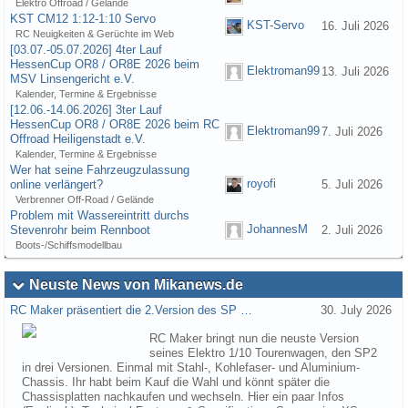
Elektro Offroad / Gelände
KST CM12 1:12-1:10 Servo
KST-Servo
16. Juli 2026
RC Neuigkeiten & Gerüchte im Web
[03.07.-05.07.2026] 4ter Lauf
HessenCup OR8 / OR8E 2026 beim
Elektroman99
13. Juli 2026
MSV Linsengericht e.V.
Kalender, Termine & Ergebnisse
[12.06.-14.06.2026] 3ter Lauf
HessenCup OR8 / OR8E 2026 beim RC
Elektroman99
7. Juli 2026
Offroad Heiligenstadt e.V.
Kalender, Termine & Ergebnisse
Wer hat seine Fahrzeugzulassung
royofi
online verlängert?
5. Juli 2026
Verbrenner Off-Road / Gelände
Problem mit Wassereintritt durchs
JohannesM
Stevenrohr beim Rennboot
2. Juli 2026
Boots-/Schiffsmodellbau
Neuste News von Mikanews.de
RC Maker präsentiert die 2.Version des SP …
30. July 2026
RC Maker bringt nun die neuste Version
seines Elektro 1/10 Tourenwagen, den SP2
in drei Versionen. Einmal mit Stahl-, Kohlefaser- und Aluminium-
Chassis. Ihr habt beim Kauf die Wahl und könnt später die
Chassisplatten nachkaufen und wechseln. Hier ein paar Infos