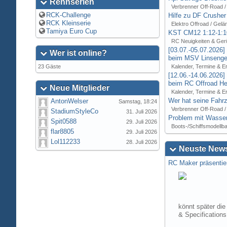
Rennserien
Verbrenner Off-Road /
RCK-Challenge
Hilfe zu DF Crusher
RCK Kleinserie
Elektro Offroad / Gelä
Tamiya Euro Cup
KST CM12 1:12-1:1
RC Neuigkeiten & Ger
[03.07.-05.07.2026
Wer ist online?
beim MSV Linsenger
23 Gäste
Kalender, Termine & E
[12.06.-14.06.2026
beim RC Offroad Hei
Neue Mitglieder
Kalender, Termine & E
Wer hat seine Fahrz
AntonWelser
Samstag, 18:24
Verbrenner Off-Road /
StadiumStyleCo
31. Juli 2026
Problem mit Wasser
Spit0588
29. Juli 2026
Boots-/Schiffsmodellb
flar8805
29. Juli 2026
Lol112233
28. Juli 2026
Neuste News
RC Maker präsentie
könnt später die
& Specification