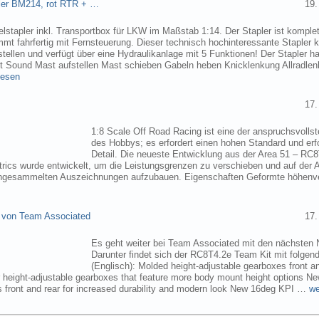
pler BM214, rot RTR + …
19.
elstapler inkl. Transportbox für LKW im Maßstab 1:14. Der Stapler ist komplet
mmt fahrfertig mit Fernsteuerung. Dieser technisch hochinteressante Stapler
tellen und verfügt über eine Hydraulikanlage mit 5 Funktionen! Der Stapler ha
ht Sound Mast aufstellen Mast schieben Gabeln heben Knicklenkung Allradlen
lesen
17.
1:8 Scale Off Road Racing ist eine der anspruchsvollst
des Hobbys; es erfordert einen hohen Standard und erf
Detail. Die neueste Entwicklung aus der Area 51 – RC
trics wurde entwickelt, um die Leistungsgrenzen zu verschieben und auf der 
angesammelten Auszeichnungen aufzubauen. Eigenschaften Geformte höhenve
 von Team Associated
17.
Es geht weiter bei Team Associated mit den nächsten 
Darunter findet sich der RC8T4.2e Team Kit mit folgen
(Englisch): Molded height-adjustable gearboxes front a
r height-adjustable gearboxes that feature more body mount height options N
 front and rear for increased durability and modern look New 16deg KPI …
we