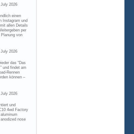
 July 2026
ndlich einen
on Instagram und
it allen Details
Weitergeben per
n Planung von
 July 2026
wieder das “Das
” und findet am
froad-Rennen
werden können –
 July 2026
tiert und
RC10 4wd Factory
6 aluminum
 anodized nose