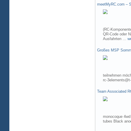
meetMyRC.com – Sh
(RC-Komponenten
QR-Code oder Na
Ausfahrten …
w
Großes MSP Somme
teilnehmen möch
rc-3elements@t-
Team Associated R
monocoque 4wd t
tubes Black ano