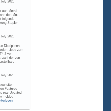
 July 2026
t aus Metall
 kann den Mast
t folgende
kung Stapler
 July 2026
en Disziplinen
ordert Liebe zum
8T4.2 von
Anzahl der von
rstellbare …
 July 2026
Neuheiten.
den Features
nd rear Updated
ew molded
iterlesen