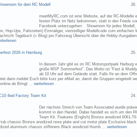
owroom für dein RC Modell
26.
meetMyRC.com ist eine Website, auf der RC-Modelle e
festen Platz im Netz bekommen, statt in den Feeds v
Facebook unterzugehen: Showroom für jedes Modell, m
, Hop-Ups, Fahrzeiten) Einmaliger, vierstelliger Modellcode zum einfachen 
chricht Tagebuch (= Blog) pro Fahrzeug Übersicht über die Hobby-Ausgabe
eiterlesen
rfest 2026 in Hamburg
25.
In diesem Jahr gibt es im RC Motorsportpark Harburg 
große MSP Sommerfest”. Das Motto ist “Fast & Muddy
ab 10 Uhr auf dem Gelände statt. Falls Ihr an dem Of
tet dann meldet Euch bitte kurz per eMail an, damit die Gruppen eingeteilt 
online.de Bringt …
weiterlesen
C10 4wd Factory Team Kit
24.
Der nächste Streich von Team Associated wurde präsen
kommt in den Handel. Dabei handelt es sich um den 
Team Kit. Features (English) Bronze anodized 6061-T
ub chassis Bronze anodized nose plate and cut motor plate Exclusive black
dized aluminum chassis stiffeners Black anodized thumb …
weiterlesen