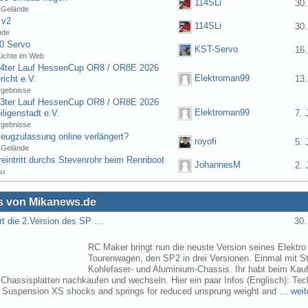
114SLi
30.
 Gelände
 v2
114SLi
30.
nde
0 Servo
KST-Servo
16.
üchte im Web
] 4ter Lauf HessenCup OR8 / OR8E 2026
Elektroman99
icht e.V.
13.
rgebnisse
] 3ter Lauf HessenCup OR8 / OR8E 2026
Elektroman99
ligenstadt e.V.
7. 
rgebnisse
eugzulassung online verlängert?
royofi
5. 
 Gelände
eintritt durchs Stevenrohr beim Rennboot
JohannesM
2. 
au
 von Mikanews.de
rt die 2.Version des SP …
30.
RC Maker bringt nun die neuste Version seines Elektro
Tourenwagen, den SP2 in drei Versionen. Einmal mit St
Kohlefaser- und Aluminium-Chassis. Ihr habt beim Kau
 Chassisplatten nachkaufen und wechseln. Hier ein paar Infos (Englisch): Tec
s Suspension XS shocks and springs for reduced unsprung weight and …
weit