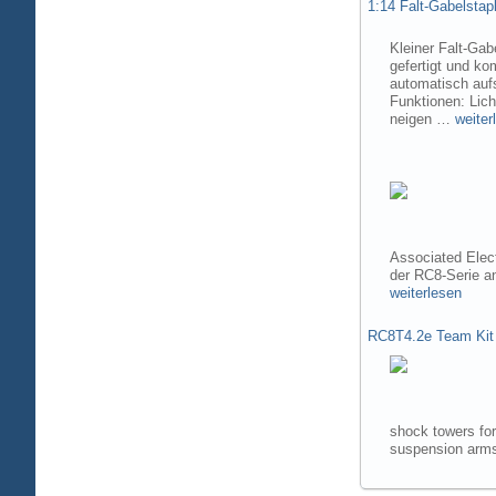
1:14 Falt-Gabelsta
Kleiner Falt-Gab
gefertigt und ko
automatisch aufs
Funktionen: Lic
neigen …
weiter
Associated Elec
der RC8-Serie 
weiterlesen
RC8T4.2e Team Kit
shock towers fo
suspension arms