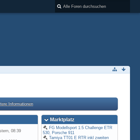
tere Informationen
Marktplatz
FG Modellsport 1:5 Challenge ETR
tern, 08:39
530, Porsche 911
Tamiya TT01 E RTR inkl zweiten