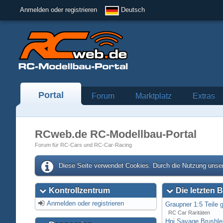
Anmelden oder registrieren
Deutsch
Portal
Forum
Marktplatz
Extras
RCweb.de RC-Modellbau-Portal
Forum für RC-Cars und RC-Car-Racing
Diese Seite verwendet Cookies. Durch die Nutzung unser
Kontrollzentrum
Die letzten B
Anmelden oder registrieren
Graupner 1:5 Teile 
RC Car Raritäten
Hpi Savage Brushl