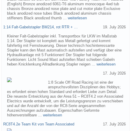
(English) Bronze anodized 6061-T6 aluminum monocoque 4wd tub
chassis Bronze anodized nose plate and cut motor plate Exclusive
black anodized nose tubes Black anodized aluminum chassis
stiffeners Black anodized thumb …
weiterlesen
1:14 Falt-Gabelstapler BM214, rot RTR + …
19. July 2026
Kleiner Falt-Gabelstapler inkl. Transportbox für LKW im Maßstab
1:14. Der Stapler ist komplett aus Metall gefertigt und kommt
fahrfertig mit Fernsteuerung. Dieser technisch hochinteressante
Stapler kann den Mast automatisch aufstellen und verfügt über eine
Hydraulikanlage mit 5 Funktionen! Der Stapler hat folgende
Funktionen: Licht Sound Mast aufstellen Mast schieben Gabeln
heben Knicklenkung Allradlenkung Stapler neigen …
weiterlesen
17. July 2026
1:8 Scale Off Road Racing ist eine der
anspruchsvollsten Disziplinen des Hobbys;
es erfordert einen hohen Standard und erfordert Liebe zum Detail.
Die neueste Entwicklung aus der Area 51 – RC8T4.2 von Associated
Electrics wurde entwickelt, um die Leistungsgrenzen zu verschieben
und auf der Anzahl der von der RC8-Serie angesammelten
Auszeichnungen aufzubauen. Eigenschaften Geformte
höhenverstellbare …
weiterlesen
RC8T4.2e Team Kit von Team Associated
17. July 2026