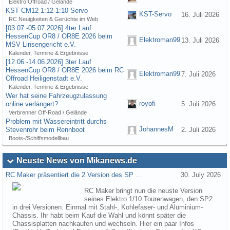
Elektro Offroad / Gelände
KST CM12 1:12-1:10 Servo
KST-Servo
16. Juli 2026
RC Neuigkeiten & Gerüchte im Web
[03.07.-05.07.2026] 4ter Lauf
HessenCup OR8 / OR8E 2026 beim
Elektroman99
13. Juli 2026
MSV Linsengericht e.V.
Kalender, Termine & Ergebnisse
[12.06.-14.06.2026] 3ter Lauf
HessenCup OR8 / OR8E 2026 beim RC
Elektroman99
7. Juli 2026
Offroad Heiligenstadt e.V.
Kalender, Termine & Ergebnisse
Wer hat seine Fahrzeugzulassung
royofi
online verlängert?
5. Juli 2026
Verbrenner Off-Road / Gelände
Problem mit Wassereintritt durchs
JohannesM
Stevenrohr beim Rennboot
2. Juli 2026
Boots-/Schiffsmodellbau
Neuste News von Mikanews.de
RC Maker präsentiert die 2.Version des SP …
30. July 2026
RC Maker bringt nun die neuste Version
seines Elektro 1/10 Tourenwagen, den SP2
in drei Versionen. Einmal mit Stahl-, Kohlefaser- und Aluminium-
Chassis. Ihr habt beim Kauf die Wahl und könnt später die
Chassisplatten nachkaufen und wechseln. Hier ein paar Infos