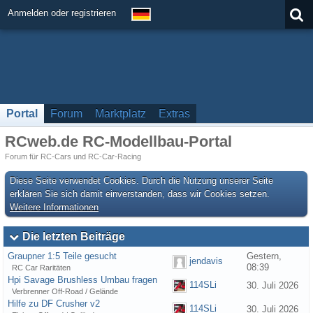
Anmelden oder registrieren
Portal
Forum
Marktplatz
Extras
RCweb.de RC-Modellbau-Portal
Forum für RC-Cars und RC-Car-Racing
Diese Seite verwendet Cookies. Durch die Nutzung unserer Seite
erklären Sie sich damit einverstanden, dass wir Cookies setzen.
Weitere Informationen
Die letzten Beiträge
Graupner 1:5 Teile gesucht
Gestern,
jendavis
08:39
RC Car Raritäten
Hpi Savage Brushless Umbau fragen
114SLi
30. Juli 2026
Verbrenner Off-Road / Gelände
Hilfe zu DF Crusher v2
114SLi
30. Juli 2026