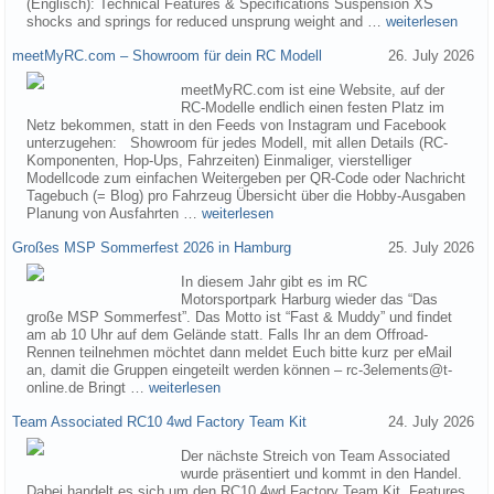
(Englisch): Technical Features & Specifications Suspension XS
shocks and springs for reduced unsprung weight and …
weiterlesen
meetMyRC.com – Showroom für dein RC Modell
26. July 2026
meetMyRC.com ist eine Website, auf der
RC-Modelle endlich einen festen Platz im
Netz bekommen, statt in den Feeds von Instagram und Facebook
unterzugehen: Showroom für jedes Modell, mit allen Details (RC-
Komponenten, Hop-Ups, Fahrzeiten) Einmaliger, vierstelliger
Modellcode zum einfachen Weitergeben per QR-Code oder Nachricht
Tagebuch (= Blog) pro Fahrzeug Übersicht über die Hobby-Ausgaben
Planung von Ausfahrten …
weiterlesen
Großes MSP Sommerfest 2026 in Hamburg
25. July 2026
In diesem Jahr gibt es im RC
Motorsportpark Harburg wieder das “Das
große MSP Sommerfest”. Das Motto ist “Fast & Muddy” und findet
am ab 10 Uhr auf dem Gelände statt. Falls Ihr an dem Offroad-
Rennen teilnehmen möchtet dann meldet Euch bitte kurz per eMail
an, damit die Gruppen eingeteilt werden können – rc-3elements@t-
online.de Bringt …
weiterlesen
Team Associated RC10 4wd Factory Team Kit
24. July 2026
Der nächste Streich von Team Associated
wurde präsentiert und kommt in den Handel.
Dabei handelt es sich um den RC10 4wd Factory Team Kit. Features