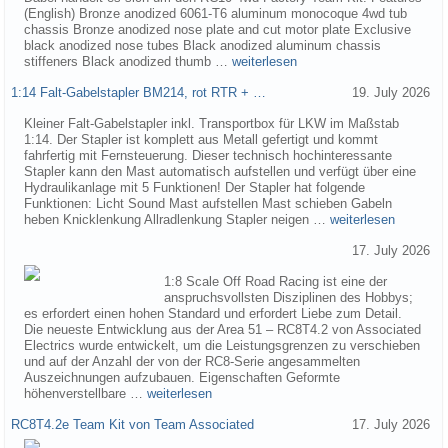
(English) Bronze anodized 6061-T6 aluminum monocoque 4wd tub
chassis Bronze anodized nose plate and cut motor plate Exclusive
black anodized nose tubes Black anodized aluminum chassis
stiffeners Black anodized thumb …
weiterlesen
1:14 Falt-Gabelstapler BM214, rot RTR + …
19. July 2026
Kleiner Falt-Gabelstapler inkl. Transportbox für LKW im Maßstab
1:14. Der Stapler ist komplett aus Metall gefertigt und kommt
fahrfertig mit Fernsteuerung. Dieser technisch hochinteressante
Stapler kann den Mast automatisch aufstellen und verfügt über eine
Hydraulikanlage mit 5 Funktionen! Der Stapler hat folgende
Funktionen: Licht Sound Mast aufstellen Mast schieben Gabeln
heben Knicklenkung Allradlenkung Stapler neigen …
weiterlesen
17. July 2026
1:8 Scale Off Road Racing ist eine der
anspruchsvollsten Disziplinen des Hobbys;
es erfordert einen hohen Standard und erfordert Liebe zum Detail.
Die neueste Entwicklung aus der Area 51 – RC8T4.2 von Associated
Electrics wurde entwickelt, um die Leistungsgrenzen zu verschieben
und auf der Anzahl der von der RC8-Serie angesammelten
Auszeichnungen aufzubauen. Eigenschaften Geformte
höhenverstellbare …
weiterlesen
RC8T4.2e Team Kit von Team Associated
17. July 2026