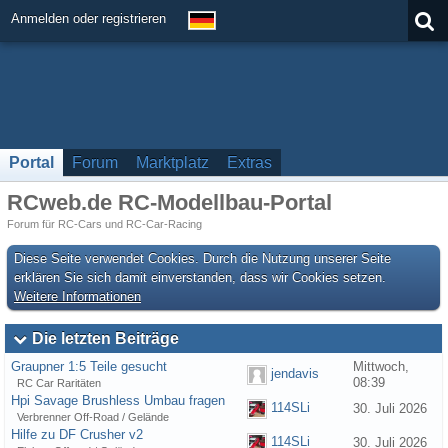
Anmelden oder registrieren
Portal
Forum
Marktplatz
Extras
RCweb.de RC-Modellbau-Portal
Forum für RC-Cars und RC-Car-Racing
Diese Seite verwendet Cookies. Durch die Nutzung unserer Seite
erklären Sie sich damit einverstanden, dass wir Cookies setzen.
Weitere Informationen
Die letzten Beiträge
Graupner 1:5 Teile gesucht
Mittwoch,
jendavis
08:39
RC Car Raritäten
Hpi Savage Brushless Umbau fragen
114SLi
30. Juli 2026
Verbrenner Off-Road / Gelände
Hilfe zu DF Crusher v2
114SLi
30. Juli 2026