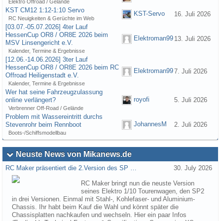
Elektro Offroad / Gelände
KST CM12 1:12-1:10 Servo
KST-Servo
16. Juli 2026
RC Neuigkeiten & Gerüchte im Web
[03.07.-05.07.2026] 4ter Lauf
HessenCup OR8 / OR8E 2026 beim
Elektroman99
13. Juli 2026
MSV Linsengericht e.V.
Kalender, Termine & Ergebnisse
[12.06.-14.06.2026] 3ter Lauf
HessenCup OR8 / OR8E 2026 beim RC
Elektroman99
7. Juli 2026
Offroad Heiligenstadt e.V.
Kalender, Termine & Ergebnisse
Wer hat seine Fahrzeugzulassung
royofi
online verlängert?
5. Juli 2026
Verbrenner Off-Road / Gelände
Problem mit Wassereintritt durchs
JohannesM
Stevenrohr beim Rennboot
2. Juli 2026
Boots-/Schiffsmodellbau
Neuste News von Mikanews.de
RC Maker präsentiert die 2.Version des SP …
30. July 2026
RC Maker bringt nun die neuste Version
seines Elektro 1/10 Tourenwagen, den SP2
in drei Versionen. Einmal mit Stahl-, Kohlefaser- und Aluminium-
Chassis. Ihr habt beim Kauf die Wahl und könnt später die
Chassisplatten nachkaufen und wechseln. Hier ein paar Infos