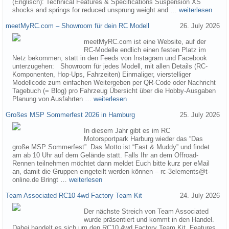
(Englisch): Technical Features & Specifications Suspension XS
shocks and springs for reduced unsprung weight and …
weiterlesen
meetMyRC.com – Showroom für dein RC Modell
26. July 2026
meetMyRC.com ist eine Website, auf der
RC-Modelle endlich einen festen Platz im
Netz bekommen, statt in den Feeds von Instagram und Facebook
unterzugehen: Showroom für jedes Modell, mit allen Details (RC-
Komponenten, Hop-Ups, Fahrzeiten) Einmaliger, vierstelliger
Modellcode zum einfachen Weitergeben per QR-Code oder Nachricht
Tagebuch (= Blog) pro Fahrzeug Übersicht über die Hobby-Ausgaben
Planung von Ausfahrten …
weiterlesen
Großes MSP Sommerfest 2026 in Hamburg
25. July 2026
In diesem Jahr gibt es im RC
Motorsportpark Harburg wieder das “Das
große MSP Sommerfest”. Das Motto ist “Fast & Muddy” und findet
am ab 10 Uhr auf dem Gelände statt. Falls Ihr an dem Offroad-
Rennen teilnehmen möchtet dann meldet Euch bitte kurz per eMail
an, damit die Gruppen eingeteilt werden können – rc-3elements@t-
online.de Bringt …
weiterlesen
Team Associated RC10 4wd Factory Team Kit
24. July 2026
Der nächste Streich von Team Associated
wurde präsentiert und kommt in den Handel.
Dabei handelt es sich um den RC10 4wd Factory Team Kit. Features