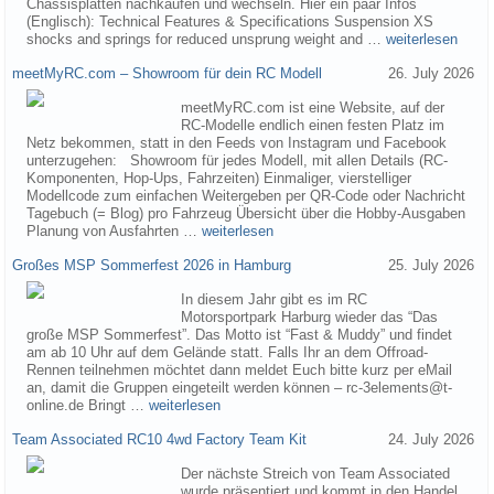
Chassisplatten nachkaufen und wechseln. Hier ein paar Infos
(Englisch): Technical Features & Specifications Suspension XS
shocks and springs for reduced unsprung weight and …
weiterlesen
meetMyRC.com – Showroom für dein RC Modell
26. July 2026
meetMyRC.com ist eine Website, auf der
RC-Modelle endlich einen festen Platz im
Netz bekommen, statt in den Feeds von Instagram und Facebook
unterzugehen: Showroom für jedes Modell, mit allen Details (RC-
Komponenten, Hop-Ups, Fahrzeiten) Einmaliger, vierstelliger
Modellcode zum einfachen Weitergeben per QR-Code oder Nachricht
Tagebuch (= Blog) pro Fahrzeug Übersicht über die Hobby-Ausgaben
Planung von Ausfahrten …
weiterlesen
Großes MSP Sommerfest 2026 in Hamburg
25. July 2026
In diesem Jahr gibt es im RC
Motorsportpark Harburg wieder das “Das
große MSP Sommerfest”. Das Motto ist “Fast & Muddy” und findet
am ab 10 Uhr auf dem Gelände statt. Falls Ihr an dem Offroad-
Rennen teilnehmen möchtet dann meldet Euch bitte kurz per eMail
an, damit die Gruppen eingeteilt werden können – rc-3elements@t-
online.de Bringt …
weiterlesen
Team Associated RC10 4wd Factory Team Kit
24. July 2026
Der nächste Streich von Team Associated
wurde präsentiert und kommt in den Handel.