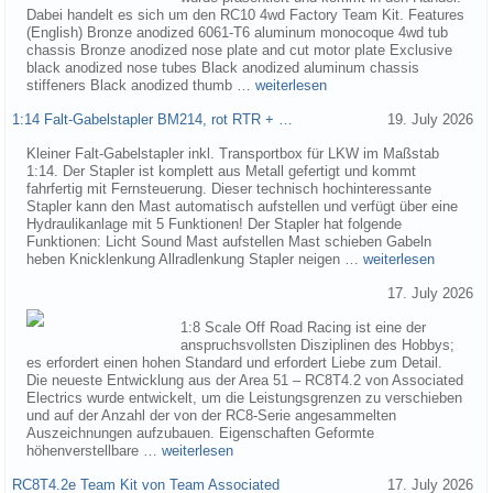
Dabei handelt es sich um den RC10 4wd Factory Team Kit. Features
(English) Bronze anodized 6061-T6 aluminum monocoque 4wd tub
chassis Bronze anodized nose plate and cut motor plate Exclusive
black anodized nose tubes Black anodized aluminum chassis
stiffeners Black anodized thumb …
weiterlesen
1:14 Falt-Gabelstapler BM214, rot RTR + …
19. July 2026
Kleiner Falt-Gabelstapler inkl. Transportbox für LKW im Maßstab
1:14. Der Stapler ist komplett aus Metall gefertigt und kommt
fahrfertig mit Fernsteuerung. Dieser technisch hochinteressante
Stapler kann den Mast automatisch aufstellen und verfügt über eine
Hydraulikanlage mit 5 Funktionen! Der Stapler hat folgende
Funktionen: Licht Sound Mast aufstellen Mast schieben Gabeln
heben Knicklenkung Allradlenkung Stapler neigen …
weiterlesen
17. July 2026
1:8 Scale Off Road Racing ist eine der
anspruchsvollsten Disziplinen des Hobbys;
es erfordert einen hohen Standard und erfordert Liebe zum Detail.
Die neueste Entwicklung aus der Area 51 – RC8T4.2 von Associated
Electrics wurde entwickelt, um die Leistungsgrenzen zu verschieben
und auf der Anzahl der von der RC8-Serie angesammelten
Auszeichnungen aufzubauen. Eigenschaften Geformte
höhenverstellbare …
weiterlesen
RC8T4.2e Team Kit von Team Associated
17. July 2026