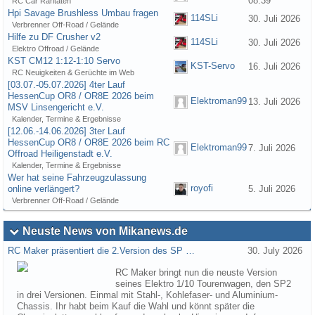
08:39
RC Car Raritäten
Hpi Savage Brushless Umbau fragen
114SLi
30. Juli 2026
Verbrenner Off-Road / Gelände
Hilfe zu DF Crusher v2
114SLi
30. Juli 2026
Elektro Offroad / Gelände
KST CM12 1:12-1:10 Servo
KST-Servo
16. Juli 2026
RC Neuigkeiten & Gerüchte im Web
[03.07.-05.07.2026] 4ter Lauf
HessenCup OR8 / OR8E 2026 beim
Elektroman99
13. Juli 2026
MSV Linsengericht e.V.
Kalender, Termine & Ergebnisse
[12.06.-14.06.2026] 3ter Lauf
HessenCup OR8 / OR8E 2026 beim RC
Elektroman99
7. Juli 2026
Offroad Heiligenstadt e.V.
Kalender, Termine & Ergebnisse
Wer hat seine Fahrzeugzulassung
royofi
online verlängert?
5. Juli 2026
Verbrenner Off-Road / Gelände
Neuste News von Mikanews.de
RC Maker präsentiert die 2.Version des SP …
30. July 2026
RC Maker bringt nun die neuste Version
seines Elektro 1/10 Tourenwagen, den SP2
in drei Versionen. Einmal mit Stahl-, Kohlefaser- und Aluminium-
Chassis. Ihr habt beim Kauf die Wahl und könnt später die