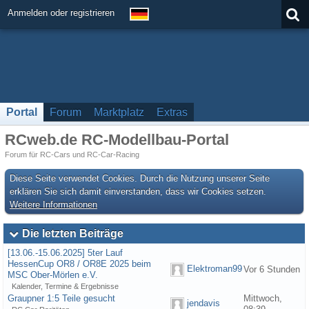
Anmelden oder registrieren
Portal
Forum
Marktplatz
Extras
RCweb.de RC-Modellbau-Portal
Forum für RC-Cars und RC-Car-Racing
Diese Seite verwendet Cookies. Durch die Nutzung unserer Seite
erklären Sie sich damit einverstanden, dass wir Cookies setzen.
Weitere Informationen
Die letzten Beiträge
[13.06.-15.06.2025] 5ter Lauf
HessenCup OR8 / OR8E 2025 beim
Elektroman99
Vor 6 Stunden
MSC Ober-Mörlen e.V.
Kalender, Termine & Ergebnisse
Graupner 1:5 Teile gesucht
Mittwoch,
jendavis