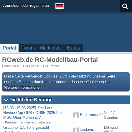
Anmelden oder registrieren
Portal
Forum
Marktplatz
Extras
RCweb.de RC-Modellbau-Portal
Forum für RC-Cars und RC-Car-Racing
Diese Seite verwendet Cookies. Durch die Nutzung unserer Seite
erklären Sie sich damit einverstanden, dass wir Cookies setzen.
Weitere Informationen
Die letzten Beiträge
[13.06.-15.06.2025] 5ter Lauf
HessenCup OR8 / OR8E 2025 beim
Vor 17
Elektroman99
MSC Ober-Mörlen e.V.
Stunden
Kalender, Termine & Ergebnisse
Graupner 1:5 Teile gesucht
Mittwoch,
jendavis