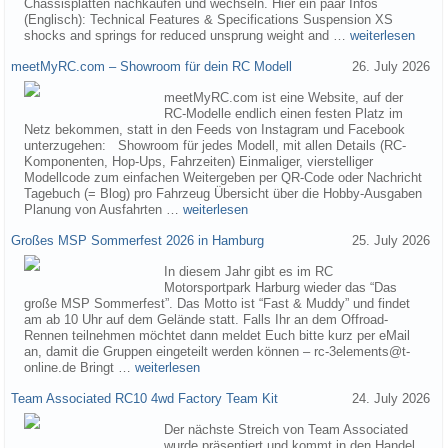
Chassisplatten nachkaufen und wechseln. Hier ein paar Infos
(Englisch): Technical Features & Specifications Suspension XS
shocks and springs for reduced unsprung weight and …
weiterlesen
meetMyRC.com – Showroom für dein RC Modell
26. July 2026
meetMyRC.com ist eine Website, auf der
RC-Modelle endlich einen festen Platz im
Netz bekommen, statt in den Feeds von Instagram und Facebook
unterzugehen: Showroom für jedes Modell, mit allen Details (RC-
Komponenten, Hop-Ups, Fahrzeiten) Einmaliger, vierstelliger
Modellcode zum einfachen Weitergeben per QR-Code oder Nachricht
Tagebuch (= Blog) pro Fahrzeug Übersicht über die Hobby-Ausgaben
Planung von Ausfahrten …
weiterlesen
Großes MSP Sommerfest 2026 in Hamburg
25. July 2026
In diesem Jahr gibt es im RC
Motorsportpark Harburg wieder das “Das
große MSP Sommerfest”. Das Motto ist “Fast & Muddy” und findet
am ab 10 Uhr auf dem Gelände statt. Falls Ihr an dem Offroad-
Rennen teilnehmen möchtet dann meldet Euch bitte kurz per eMail
an, damit die Gruppen eingeteilt werden können – rc-3elements@t-
online.de Bringt …
weiterlesen
Team Associated RC10 4wd Factory Team Kit
24. July 2026
Der nächste Streich von Team Associated
wurde präsentiert und kommt in den Handel.