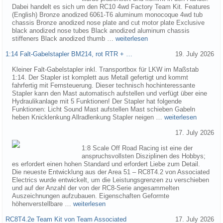
Dabei handelt es sich um den RC10 4wd Factory Team Kit. Features
(English) Bronze anodized 6061-T6 aluminum monocoque 4wd tub
chassis Bronze anodized nose plate and cut motor plate Exclusive
black anodized nose tubes Black anodized aluminum chassis
stiffeners Black anodized thumb …
weiterlesen
1:14 Falt-Gabelstapler BM214, rot RTR + …
19. July 2026
Kleiner Falt-Gabelstapler inkl. Transportbox für LKW im Maßstab
1:14. Der Stapler ist komplett aus Metall gefertigt und kommt
fahrfertig mit Fernsteuerung. Dieser technisch hochinteressante
Stapler kann den Mast automatisch aufstellen und verfügt über eine
Hydraulikanlage mit 5 Funktionen! Der Stapler hat folgende
Funktionen: Licht Sound Mast aufstellen Mast schieben Gabeln
heben Knicklenkung Allradlenkung Stapler neigen …
weiterlesen
17. July 2026
1:8 Scale Off Road Racing ist eine der
anspruchsvollsten Disziplinen des Hobbys;
es erfordert einen hohen Standard und erfordert Liebe zum Detail.
Die neueste Entwicklung aus der Area 51 – RC8T4.2 von Associated
Electrics wurde entwickelt, um die Leistungsgrenzen zu verschieben
und auf der Anzahl der von der RC8-Serie angesammelten
Auszeichnungen aufzubauen. Eigenschaften Geformte
höhenverstellbare …
weiterlesen
RC8T4.2e Team Kit von Team Associated
17. July 2026