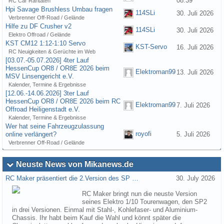
08:39
RC Car Raritäten
Hpi Savage Brushless Umbau fragen
114SLi
30. Juli 2026
Verbrenner Off-Road / Gelände
Hilfe zu DF Crusher v2
114SLi
30. Juli 2026
Elektro Offroad / Gelände
KST CM12 1:12-1:10 Servo
KST-Servo
16. Juli 2026
RC Neuigkeiten & Gerüchte im Web
[03.07.-05.07.2026] 4ter Lauf
HessenCup OR8 / OR8E 2026 beim
Elektroman99
13. Juli 2026
MSV Linsengericht e.V.
Kalender, Termine & Ergebnisse
[12.06.-14.06.2026] 3ter Lauf
HessenCup OR8 / OR8E 2026 beim RC
Elektroman99
7. Juli 2026
Offroad Heiligenstadt e.V.
Kalender, Termine & Ergebnisse
Wer hat seine Fahrzeugzulassung
royofi
online verlängert?
5. Juli 2026
Verbrenner Off-Road / Gelände
Neuste News von Mikanews.de
RC Maker präsentiert die 2.Version des SP …
30. July 2026
RC Maker bringt nun die neuste Version
seines Elektro 1/10 Tourenwagen, den SP2
in drei Versionen. Einmal mit Stahl-, Kohlefaser- und Aluminium-
Chassis. Ihr habt beim Kauf die Wahl und könnt später die