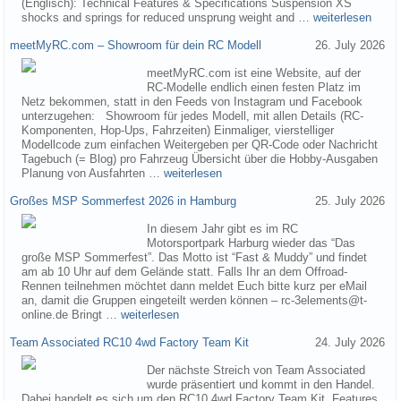
(Englisch): Technical Features & Specifications Suspension XS
shocks and springs for reduced unsprung weight and …
weiterlesen
meetMyRC.com – Showroom für dein RC Modell
26. July 2026
meetMyRC.com ist eine Website, auf der
RC-Modelle endlich einen festen Platz im
Netz bekommen, statt in den Feeds von Instagram und Facebook
unterzugehen: Showroom für jedes Modell, mit allen Details (RC-
Komponenten, Hop-Ups, Fahrzeiten) Einmaliger, vierstelliger
Modellcode zum einfachen Weitergeben per QR-Code oder Nachricht
Tagebuch (= Blog) pro Fahrzeug Übersicht über die Hobby-Ausgaben
Planung von Ausfahrten …
weiterlesen
Großes MSP Sommerfest 2026 in Hamburg
25. July 2026
In diesem Jahr gibt es im RC
Motorsportpark Harburg wieder das “Das
große MSP Sommerfest”. Das Motto ist “Fast & Muddy” und findet
am ab 10 Uhr auf dem Gelände statt. Falls Ihr an dem Offroad-
Rennen teilnehmen möchtet dann meldet Euch bitte kurz per eMail
an, damit die Gruppen eingeteilt werden können – rc-3elements@t-
online.de Bringt …
weiterlesen
Team Associated RC10 4wd Factory Team Kit
24. July 2026
Der nächste Streich von Team Associated
wurde präsentiert und kommt in den Handel.
Dabei handelt es sich um den RC10 4wd Factory Team Kit. Features