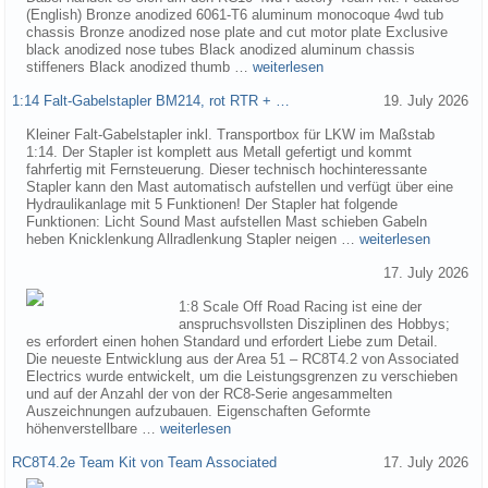
(English) Bronze anodized 6061-T6 aluminum monocoque 4wd tub
chassis Bronze anodized nose plate and cut motor plate Exclusive
black anodized nose tubes Black anodized aluminum chassis
stiffeners Black anodized thumb …
weiterlesen
1:14 Falt-Gabelstapler BM214, rot RTR + …
19. July 2026
Kleiner Falt-Gabelstapler inkl. Transportbox für LKW im Maßstab
1:14. Der Stapler ist komplett aus Metall gefertigt und kommt
fahrfertig mit Fernsteuerung. Dieser technisch hochinteressante
Stapler kann den Mast automatisch aufstellen und verfügt über eine
Hydraulikanlage mit 5 Funktionen! Der Stapler hat folgende
Funktionen: Licht Sound Mast aufstellen Mast schieben Gabeln
heben Knicklenkung Allradlenkung Stapler neigen …
weiterlesen
17. July 2026
1:8 Scale Off Road Racing ist eine der
anspruchsvollsten Disziplinen des Hobbys;
es erfordert einen hohen Standard und erfordert Liebe zum Detail.
Die neueste Entwicklung aus der Area 51 – RC8T4.2 von Associated
Electrics wurde entwickelt, um die Leistungsgrenzen zu verschieben
und auf der Anzahl der von der RC8-Serie angesammelten
Auszeichnungen aufzubauen. Eigenschaften Geformte
höhenverstellbare …
weiterlesen
RC8T4.2e Team Kit von Team Associated
17. July 2026