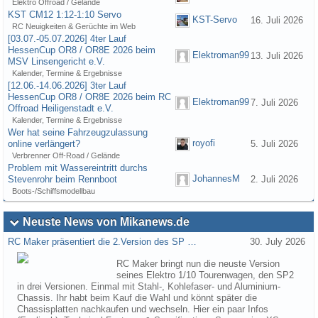
Elektro Offroad / Gelände
KST CM12 1:12-1:10 Servo
KST-Servo
16. Juli 2026
RC Neuigkeiten & Gerüchte im Web
[03.07.-05.07.2026] 4ter Lauf
HessenCup OR8 / OR8E 2026 beim
Elektroman99
13. Juli 2026
MSV Linsengericht e.V.
Kalender, Termine & Ergebnisse
[12.06.-14.06.2026] 3ter Lauf
HessenCup OR8 / OR8E 2026 beim RC
Elektroman99
7. Juli 2026
Offroad Heiligenstadt e.V.
Kalender, Termine & Ergebnisse
Wer hat seine Fahrzeugzulassung
royofi
online verlängert?
5. Juli 2026
Verbrenner Off-Road / Gelände
Problem mit Wassereintritt durchs
JohannesM
Stevenrohr beim Rennboot
2. Juli 2026
Boots-/Schiffsmodellbau
Neuste News von Mikanews.de
RC Maker präsentiert die 2.Version des SP …
30. July 2026
RC Maker bringt nun die neuste Version
seines Elektro 1/10 Tourenwagen, den SP2
in drei Versionen. Einmal mit Stahl-, Kohlefaser- und Aluminium-
Chassis. Ihr habt beim Kauf die Wahl und könnt später die
Chassisplatten nachkaufen und wechseln. Hier ein paar Infos