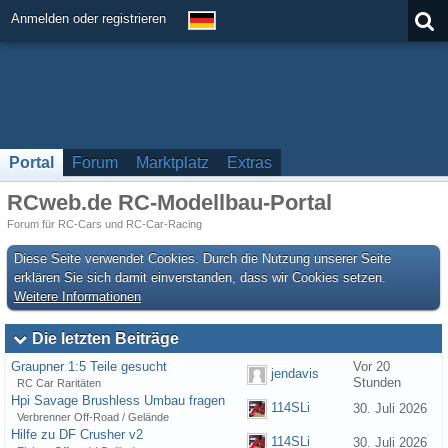
Anmelden oder registrieren
Portal
Forum
Marktplatz
Extras
RCweb.de RC-Modellbau-Portal
Forum für RC-Cars und RC-Car-Racing
Diese Seite verwendet Cookies. Durch die Nutzung unserer Seite
erklären Sie sich damit einverstanden, dass wir Cookies setzen.
Weitere Informationen
Die letzten Beiträge
Graupner 1:5 Teile gesucht
Vor 20
jendavis
Stunden
RC Car Raritäten
Hpi Savage Brushless Umbau fragen
114SLi
30. Juli 2026
Verbrenner Off-Road / Gelände
Hilfe zu DF Crusher v2
114SLi
30. Juli 2026