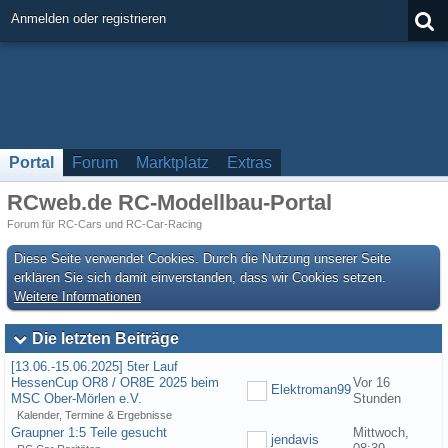
Anmelden oder registrieren
Portal
Forum
Marktplatz
Extras
RCweb.de RC-Modellbau-Portal
Forum für RC-Cars und RC-Car-Racing
Diese Seite verwendet Cookies. Durch die Nutzung unserer Seite
erklären Sie sich damit einverstanden, dass wir Cookies setzen.
Weitere Informationen
Die letzten Beiträge
[13.06.-15.06.2025] 5ter Lauf
HessenCup OR8 / OR8E 2025 beim
Vor 16
Elektroman99
MSC Ober-Mörlen e.V.
Stunden
Kalender, Termine & Ergebnisse
Graupner 1:5 Teile gesucht
Mittwoch,
jendavis