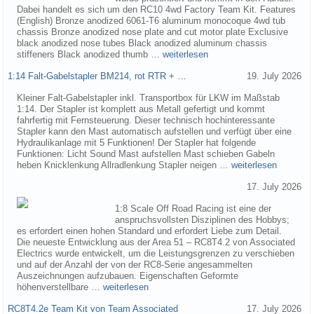
Dabei handelt es sich um den RC10 4wd Factory Team Kit. Features
(English) Bronze anodized 6061-T6 aluminum monocoque 4wd tub
chassis Bronze anodized nose plate and cut motor plate Exclusive
black anodized nose tubes Black anodized aluminum chassis
stiffeners Black anodized thumb …
weiterlesen
1:14 Falt-Gabelstapler BM214, rot RTR + …
19. July 2026
Kleiner Falt-Gabelstapler inkl. Transportbox für LKW im Maßstab
1:14. Der Stapler ist komplett aus Metall gefertigt und kommt
fahrfertig mit Fernsteuerung. Dieser technisch hochinteressante
Stapler kann den Mast automatisch aufstellen und verfügt über eine
Hydraulikanlage mit 5 Funktionen! Der Stapler hat folgende
Funktionen: Licht Sound Mast aufstellen Mast schieben Gabeln
heben Knicklenkung Allradlenkung Stapler neigen …
weiterlesen
17. July 2026
1:8 Scale Off Road Racing ist eine der
anspruchsvollsten Disziplinen des Hobbys;
es erfordert einen hohen Standard und erfordert Liebe zum Detail.
Die neueste Entwicklung aus der Area 51 – RC8T4.2 von Associated
Electrics wurde entwickelt, um die Leistungsgrenzen zu verschieben
und auf der Anzahl der von der RC8-Serie angesammelten
Auszeichnungen aufzubauen. Eigenschaften Geformte
höhenverstellbare …
weiterlesen
RC8T4.2e Team Kit von Team Associated
17. July 2026