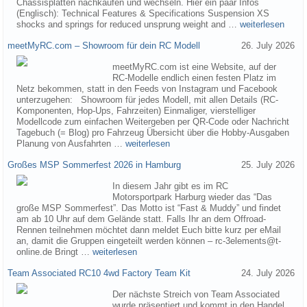
Chassisplatten nachkaufen und wechseln. Hier ein paar Infos
(Englisch): Technical Features & Specifications Suspension XS
shocks and springs for reduced unsprung weight and …
weiterlesen
meetMyRC.com – Showroom für dein RC Modell
26. July 2026
meetMyRC.com ist eine Website, auf der
RC-Modelle endlich einen festen Platz im
Netz bekommen, statt in den Feeds von Instagram und Facebook
unterzugehen: Showroom für jedes Modell, mit allen Details (RC-
Komponenten, Hop-Ups, Fahrzeiten) Einmaliger, vierstelliger
Modellcode zum einfachen Weitergeben per QR-Code oder Nachricht
Tagebuch (= Blog) pro Fahrzeug Übersicht über die Hobby-Ausgaben
Planung von Ausfahrten …
weiterlesen
Großes MSP Sommerfest 2026 in Hamburg
25. July 2026
In diesem Jahr gibt es im RC
Motorsportpark Harburg wieder das “Das
große MSP Sommerfest”. Das Motto ist “Fast & Muddy” und findet
am ab 10 Uhr auf dem Gelände statt. Falls Ihr an dem Offroad-
Rennen teilnehmen möchtet dann meldet Euch bitte kurz per eMail
an, damit die Gruppen eingeteilt werden können – rc-3elements@t-
online.de Bringt …
weiterlesen
Team Associated RC10 4wd Factory Team Kit
24. July 2026
Der nächste Streich von Team Associated
wurde präsentiert und kommt in den Handel.