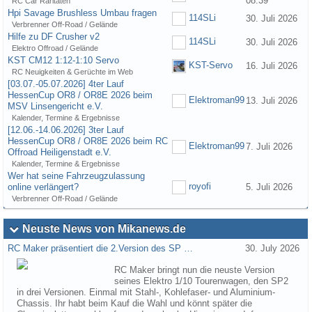
08:39
RC Car Raritäten
Hpi Savage Brushless Umbau fragen
114SLi
30. Juli 2026
Verbrenner Off-Road / Gelände
Hilfe zu DF Crusher v2
114SLi
30. Juli 2026
Elektro Offroad / Gelände
KST CM12 1:12-1:10 Servo
KST-Servo
16. Juli 2026
RC Neuigkeiten & Gerüchte im Web
[03.07.-05.07.2026] 4ter Lauf
HessenCup OR8 / OR8E 2026 beim
Elektroman99
13. Juli 2026
MSV Linsengericht e.V.
Kalender, Termine & Ergebnisse
[12.06.-14.06.2026] 3ter Lauf
HessenCup OR8 / OR8E 2026 beim RC
Elektroman99
7. Juli 2026
Offroad Heiligenstadt e.V.
Kalender, Termine & Ergebnisse
Wer hat seine Fahrzeugzulassung
royofi
online verlängert?
5. Juli 2026
Verbrenner Off-Road / Gelände
Neuste News von Mikanews.de
RC Maker präsentiert die 2.Version des SP …
30. July 2026
RC Maker bringt nun die neuste Version
seines Elektro 1/10 Tourenwagen, den SP2
in drei Versionen. Einmal mit Stahl-, Kohlefaser- und Aluminium-
Chassis. Ihr habt beim Kauf die Wahl und könnt später die