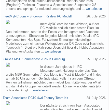
Chassisplatten nachkaufen und wechseln. Hier ein paar Infos
(Englisch): Technical Features & Specifications Suspension XS
shocks and springs for reduced unsprung weight and …
weiterlesen
meetMyRC.com – Showroom für dein RC Modell
26. July 2026
meetMyRC.com ist eine Website, auf der
RC-Modelle endlich einen festen Platz im
Netz bekommen, statt in den Feeds von Instagram und Facebook
unterzugehen: Showroom für jedes Modell, mit allen Details (RC-
Komponenten, Hop-Ups, Fahrzeiten) Einmaliger, vierstelliger
Modellcode zum einfachen Weitergeben per QR-Code oder Nachricht
Tagebuch (= Blog) pro Fahrzeug Übersicht über die Hobby-Ausgaben
Planung von Ausfahrten …
weiterlesen
Großes MSP Sommerfest 2026 in Hamburg
25. July 2026
In diesem Jahr gibt es im RC
Motorsportpark Harburg wieder das “Das
große MSP Sommerfest”. Das Motto ist “Fast & Muddy” und findet
am ab 10 Uhr auf dem Gelände statt. Falls Ihr an dem Offroad-
Rennen teilnehmen möchtet dann meldet Euch bitte kurz per eMail
an, damit die Gruppen eingeteilt werden können – rc-3elements@t-
online.de Bringt …
weiterlesen
Team Associated RC10 4wd Factory Team Kit
24. July 2026
Der nächste Streich von Team Associated
wurde präsentiert und kommt in den Handel.