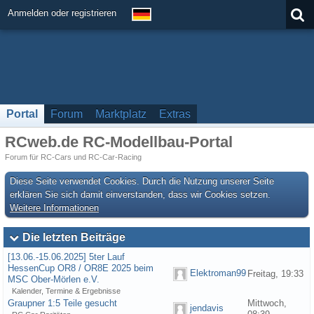
Anmelden oder registrieren
Portal
Forum
Marktplatz
Extras
RCweb.de RC-Modellbau-Portal
Forum für RC-Cars und RC-Car-Racing
Diese Seite verwendet Cookies. Durch die Nutzung unserer Seite
erklären Sie sich damit einverstanden, dass wir Cookies setzen.
Weitere Informationen
Die letzten Beiträge
[13.06.-15.06.2025] 5ter Lauf
HessenCup OR8 / OR8E 2025 beim
Elektroman99
Freitag, 19:33
MSC Ober-Mörlen e.V.
Kalender, Termine & Ergebnisse
Graupner 1:5 Teile gesucht
Mittwoch,
jendavis