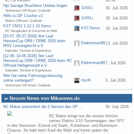
08:39
RC Car Raritäten
Hpi Savage Brushless Umbau fragen
114SLi
30. Juli 2026
Verbrenner Off-Road / Gelände
Hilfe zu DF Crusher v2
114SLi
30. Juli 2026
Elektro Offroad / Gelände
KST CM12 1:12-1:10 Servo
KST-Servo
16. Juli 2026
RC Neuigkeiten & Gerüchte im Web
[03.07.-05.07.2026] 4ter Lauf
HessenCup OR8 / OR8E 2026 beim
Elektroman99
13. Juli 2026
MSV Linsengericht e.V.
Kalender, Termine & Ergebnisse
[12.06.-14.06.2026] 3ter Lauf
HessenCup OR8 / OR8E 2026 beim RC
Elektroman99
7. Juli 2026
Offroad Heiligenstadt e.V.
Kalender, Termine & Ergebnisse
Wer hat seine Fahrzeugzulassung
royofi
online verlängert?
5. Juli 2026
Verbrenner Off-Road / Gelände
Neuste News von Mikanews.de
RC Maker präsentiert die 2.Version des SP …
30. July 2026
RC Maker bringt nun die neuste Version
seines Elektro 1/10 Tourenwagen, den SP2
in drei Versionen. Einmal mit Stahl-, Kohlefaser- und Aluminium-
Chassis. Ihr habt beim Kauf die Wahl und könnt später die