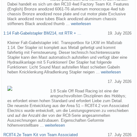
Dabei handelt es sich um den RC10 4wd Factory Team Kit. Features
(English) Bronze anodized 6061-T6 aluminum monocoque 4wd tub
chassis Bronze anodized nose plate and cut motor plate Exclusive
black anodized nose tubes Black anodized aluminum chassis
stiffeners Black anodized thumb …
weiterlesen
1:14 Falt-Gabelstapler BM214, rot RTR + …
19. July 2026
Kleiner Falt-Gabelstapler inkl. Transportbox für LKW im Maßstab
1:14. Der Stapler ist komplett aus Metall gefertigt und kommt
fahrfertig mit Fernsteuerung. Dieser technisch hochinteressante
Stapler kann den Mast automatisch aufstellen und verfügt über eine
Hydraulikanlage mit 5 Funktionen! Der Stapler hat folgende
Funktionen: Licht Sound Mast aufstellen Mast schieben Gabeln
heben Knicklenkung Allradlenkung Stapler neigen …
weiterlesen
17. July 2026
1:8 Scale Off Road Racing ist eine der
anspruchsvollsten Disziplinen des Hobbys;
es erfordert einen hohen Standard und erfordert Liebe zum Detail.
Die neueste Entwicklung aus der Area 51 – RC8T4.2 von Associated
Electrics wurde entwickelt, um die Leistungsgrenzen zu verschieben
und auf der Anzahl der von der RC8-Serie angesammelten
Auszeichnungen aufzubauen. Eigenschaften Geformte
höhenverstellbare …
weiterlesen
RC8T4.2e Team Kit von Team Associated
17. July 2026