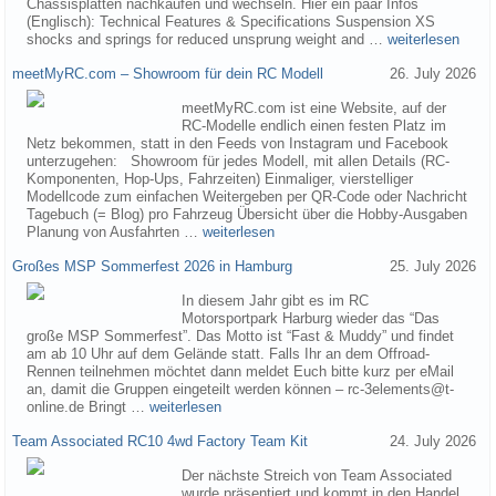
Chassisplatten nachkaufen und wechseln. Hier ein paar Infos
(Englisch): Technical Features & Specifications Suspension XS
shocks and springs for reduced unsprung weight and …
weiterlesen
meetMyRC.com – Showroom für dein RC Modell
26. July 2026
meetMyRC.com ist eine Website, auf der
RC-Modelle endlich einen festen Platz im
Netz bekommen, statt in den Feeds von Instagram und Facebook
unterzugehen: Showroom für jedes Modell, mit allen Details (RC-
Komponenten, Hop-Ups, Fahrzeiten) Einmaliger, vierstelliger
Modellcode zum einfachen Weitergeben per QR-Code oder Nachricht
Tagebuch (= Blog) pro Fahrzeug Übersicht über die Hobby-Ausgaben
Planung von Ausfahrten …
weiterlesen
Großes MSP Sommerfest 2026 in Hamburg
25. July 2026
In diesem Jahr gibt es im RC
Motorsportpark Harburg wieder das “Das
große MSP Sommerfest”. Das Motto ist “Fast & Muddy” und findet
am ab 10 Uhr auf dem Gelände statt. Falls Ihr an dem Offroad-
Rennen teilnehmen möchtet dann meldet Euch bitte kurz per eMail
an, damit die Gruppen eingeteilt werden können – rc-3elements@t-
online.de Bringt …
weiterlesen
Team Associated RC10 4wd Factory Team Kit
24. July 2026
Der nächste Streich von Team Associated
wurde präsentiert und kommt in den Handel.