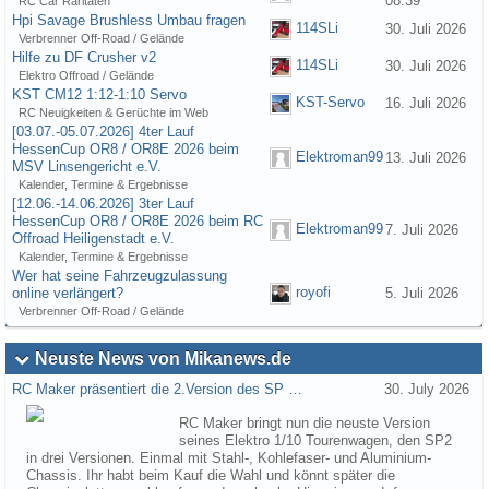
08:39
RC Car Raritäten
Hpi Savage Brushless Umbau fragen
114SLi
30. Juli 2026
Verbrenner Off-Road / Gelände
Hilfe zu DF Crusher v2
114SLi
30. Juli 2026
Elektro Offroad / Gelände
KST CM12 1:12-1:10 Servo
KST-Servo
16. Juli 2026
RC Neuigkeiten & Gerüchte im Web
[03.07.-05.07.2026] 4ter Lauf
HessenCup OR8 / OR8E 2026 beim
Elektroman99
13. Juli 2026
MSV Linsengericht e.V.
Kalender, Termine & Ergebnisse
[12.06.-14.06.2026] 3ter Lauf
HessenCup OR8 / OR8E 2026 beim RC
Elektroman99
7. Juli 2026
Offroad Heiligenstadt e.V.
Kalender, Termine & Ergebnisse
Wer hat seine Fahrzeugzulassung
royofi
online verlängert?
5. Juli 2026
Verbrenner Off-Road / Gelände
Neuste News von Mikanews.de
RC Maker präsentiert die 2.Version des SP …
30. July 2026
RC Maker bringt nun die neuste Version
seines Elektro 1/10 Tourenwagen, den SP2
in drei Versionen. Einmal mit Stahl-, Kohlefaser- und Aluminium-
Chassis. Ihr habt beim Kauf die Wahl und könnt später die