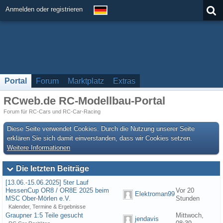
Anmelden oder registrieren
Portal
Forum
Marktplatz
Extras
RCweb.de RC-Modellbau-Portal
Forum für RC-Cars und RC-Car-Racing
Diese Seite verwendet Cookies. Durch die Nutzung unserer Seite
erklären Sie sich damit einverstanden, dass wir Cookies setzen.
Weitere Informationen
Die letzten Beiträge
[13.06.-15.06.2025] 5ter Lauf
HessenCup OR8 / OR8E 2025 beim
Vor 20
Elektroman99
MSC Ober-Mörlen e.V.
Stunden
Kalender, Termine & Ergebnisse
Graupner 1:5 Teile gesucht
Mittwoch,
jendavis