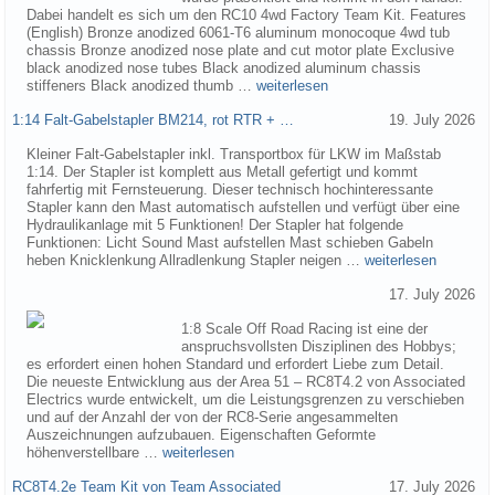
Dabei handelt es sich um den RC10 4wd Factory Team Kit. Features
(English) Bronze anodized 6061-T6 aluminum monocoque 4wd tub
chassis Bronze anodized nose plate and cut motor plate Exclusive
black anodized nose tubes Black anodized aluminum chassis
stiffeners Black anodized thumb …
weiterlesen
1:14 Falt-Gabelstapler BM214, rot RTR + …
19. July 2026
Kleiner Falt-Gabelstapler inkl. Transportbox für LKW im Maßstab
1:14. Der Stapler ist komplett aus Metall gefertigt und kommt
fahrfertig mit Fernsteuerung. Dieser technisch hochinteressante
Stapler kann den Mast automatisch aufstellen und verfügt über eine
Hydraulikanlage mit 5 Funktionen! Der Stapler hat folgende
Funktionen: Licht Sound Mast aufstellen Mast schieben Gabeln
heben Knicklenkung Allradlenkung Stapler neigen …
weiterlesen
17. July 2026
1:8 Scale Off Road Racing ist eine der
anspruchsvollsten Disziplinen des Hobbys;
es erfordert einen hohen Standard und erfordert Liebe zum Detail.
Die neueste Entwicklung aus der Area 51 – RC8T4.2 von Associated
Electrics wurde entwickelt, um die Leistungsgrenzen zu verschieben
und auf der Anzahl der von der RC8-Serie angesammelten
Auszeichnungen aufzubauen. Eigenschaften Geformte
höhenverstellbare …
weiterlesen
RC8T4.2e Team Kit von Team Associated
17. July 2026