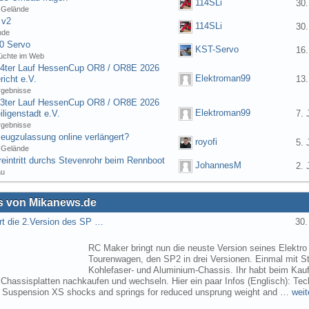
114SLi
30.
 Gelände
 v2
114SLi
30.
nde
0 Servo
KST-Servo
16.
üchte im Web
] 4ter Lauf HessenCup OR8 / OR8E 2026
Elektroman99
icht e.V.
13.
rgebnisse
] 3ter Lauf HessenCup OR8 / OR8E 2026
Elektroman99
ligenstadt e.V.
7. 
rgebnisse
eugzulassung online verlängert?
royofi
5. 
 Gelände
eintritt durchs Stevenrohr beim Rennboot
JohannesM
2. 
au
 von Mikanews.de
rt die 2.Version des SP …
30.
RC Maker bringt nun die neuste Version seines Elektro
Tourenwagen, den SP2 in drei Versionen. Einmal mit St
Kohlefaser- und Aluminium-Chassis. Ihr habt beim Kau
 Chassisplatten nachkaufen und wechseln. Hier ein paar Infos (Englisch): Tec
s Suspension XS shocks and springs for reduced unsprung weight and …
weit