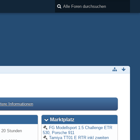
tere Informationen
Marktplatz
FG Modellsport 1:5 Challenge ETR
r 20 Stunden
530, Porsche 911
Tamiya TT01 E RTR inkl zweiten