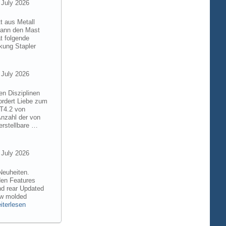
 July 2026
t aus Metall
 kann den Mast
t folgende
kung Stapler
 July 2026
en Disziplinen
ordert Liebe zum
8T4.2 von
Anzahl der von
rstellbare …
 July 2026
Neuheiten.
den Features
nd rear Updated
ew molded
iterlesen