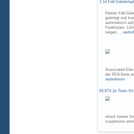
1:14 Falt-Gabelsta
Kleiner Falt-Gab
gefertigt und ko
automatisch aufs
Funktionen: Lic
neigen …
weiter
Associated Elec
der RC8-Serie 
weiterlesen
RC8T4.2e Team Kit
shock towers fo
suspension arms