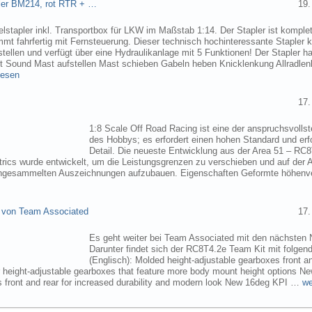
pler BM214, rot RTR + …
19.
elstapler inkl. Transportbox für LKW im Maßstab 1:14. Der Stapler ist komplet
mmt fahrfertig mit Fernsteuerung. Dieser technisch hochinteressante Stapler
tellen und verfügt über eine Hydraulikanlage mit 5 Funktionen! Der Stapler ha
ht Sound Mast aufstellen Mast schieben Gabeln heben Knicklenkung Allradlen
lesen
17.
1:8 Scale Off Road Racing ist eine der anspruchsvollst
des Hobbys; es erfordert einen hohen Standard und erf
Detail. Die neueste Entwicklung aus der Area 51 – RC
trics wurde entwickelt, um die Leistungsgrenzen zu verschieben und auf der 
angesammelten Auszeichnungen aufzubauen. Eigenschaften Geformte höhenve
 von Team Associated
17.
Es geht weiter bei Team Associated mit den nächsten 
Darunter findet sich der RC8T4.2e Team Kit mit folgen
(Englisch): Molded height-adjustable gearboxes front a
r height-adjustable gearboxes that feature more body mount height options N
 front and rear for increased durability and modern look New 16deg KPI …
we