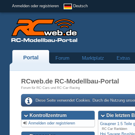
Anmelden oder registrieren
Deutsch
Portal
Forum
Marktplatz
Extras
RCweb.de RC-Modellbau-Portal
Forum für RC-Cars und RC-Car-Racing
Diese Seite verwendet Cookies. Durch die Nutzung unser
Kontrollzentrum
Die letzten B
Anmelden oder registrieren
Graupner 1:5 Teile 
RC Car Raritäten
Hpi Savage Brushl