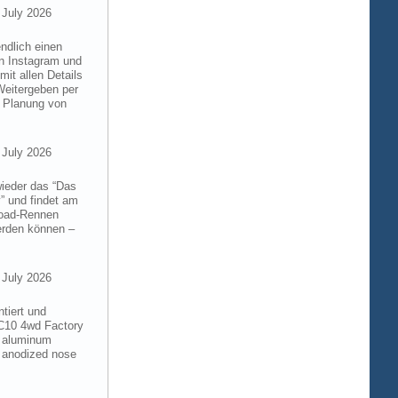
 July 2026
ndlich einen
on Instagram und
it allen Details
Weitergeben per
n Planung von
 July 2026
wieder das “Das
” und findet am
froad-Rennen
werden können –
 July 2026
tiert und
RC10 4wd Factory
6 aluminum
 anodized nose