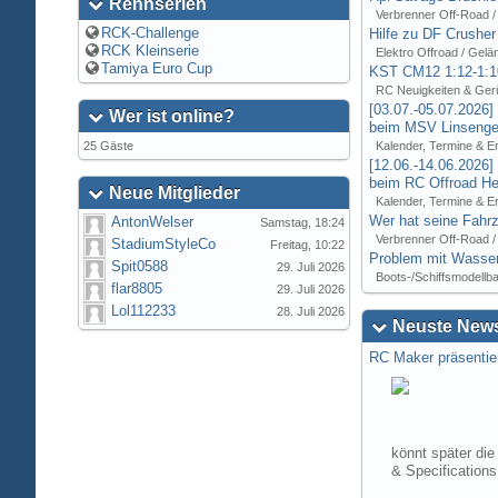
Rennserien
Verbrenner Off-Road /
RCK-Challenge
Hilfe zu DF Crusher
RCK Kleinserie
Elektro Offroad / Gelä
Tamiya Euro Cup
KST CM12 1:12-1:1
RC Neuigkeiten & Ger
[03.07.-05.07.2026
Wer ist online?
beim MSV Linsenger
25 Gäste
Kalender, Termine & E
[12.06.-14.06.2026
beim RC Offroad Hei
Neue Mitglieder
Kalender, Termine & E
Wer hat seine Fahrz
AntonWelser
Samstag, 18:24
Verbrenner Off-Road /
StadiumStyleCo
Freitag, 10:22
Problem mit Wasser
Spit0588
29. Juli 2026
Boots-/Schiffsmodellb
flar8805
29. Juli 2026
Lol112233
28. Juli 2026
Neuste News
RC Maker präsentie
könnt später die
& Specification