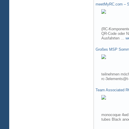
meetMyRC.com – Sh
(RC-Komponenten
QR-Code oder Na
Ausfahrten …
w
Großes MSP Somme
teilnehmen möch
rc-3elements@t-
Team Associated R
monocoque 4wd t
tubes Black ano