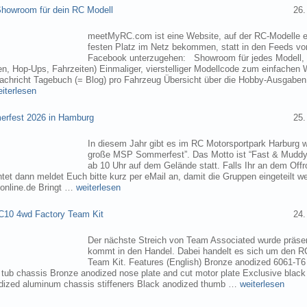
owroom für dein RC Modell
26.
meetMyRC.com ist eine Website, auf der RC-Modelle e
festen Platz im Netz bekommen, statt in den Feeds v
Facebook unterzugehen: Showroom für jedes Modell, m
, Hop-Ups, Fahrzeiten) Einmaliger, vierstelliger Modellcode zum einfachen 
chricht Tagebuch (= Blog) pro Fahrzeug Übersicht über die Hobby-Ausgabe
eiterlesen
rfest 2026 in Hamburg
25.
In diesem Jahr gibt es im RC Motorsportpark Harburg 
große MSP Sommerfest”. Das Motto ist “Fast & Muddy
ab 10 Uhr auf dem Gelände statt. Falls Ihr an dem Of
tet dann meldet Euch bitte kurz per eMail an, damit die Gruppen eingeteilt 
online.de Bringt …
weiterlesen
C10 4wd Factory Team Kit
24.
Der nächste Streich von Team Associated wurde präsen
kommt in den Handel. Dabei handelt es sich um den 
Team Kit. Features (English) Bronze anodized 6061-T
ub chassis Bronze anodized nose plate and cut motor plate Exclusive black
dized aluminum chassis stiffeners Black anodized thumb …
weiterlesen