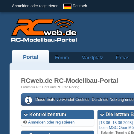
Anmelden oder registrieren
Deutsch
Portal
Forum
Marktplatz
Extras
RCweb.de RC-Modellbau-Portal
Forum für RC-Cars und RC-Car-Racing
Diese Seite verwendet Cookies. Durch die Nutzung unser
Kontrollzentrum
Die letzten B
Anmelden oder registrieren
[13.06.-15.06.2025
beim MSC Ober-Mör
Kalender, Termine & E