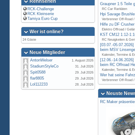
Rennserien
Graupner 1:5 Teile 
RCK-Challenge
RC Car Raritäten
RCK Kleinserie
Hpi Savage Brushl
Tamiya Euro Cup
Verbrenner Off-Road /
Hilfe zu DF Crusher
Elektro Offroad / Gelä
Wer ist online?
KST CM12 1:12-1:1
24 Gäste
RC Neuigkeiten & Ger
[03.07.-05.07.2026
beim MSV Linsenger
Neue Mitglieder
Kalender, Termine & E
[12.06.-14.06.2026
AntonWelser
1. August 2026
beim RC Offroad Hei
StadiumStyleCo
31. Juli 2026
Kalender, Termine & E
Spit0588
29. Juli 2026
Wer hat seine Fahrz
flar8805
29. Juli 2026
Verbrenner Off-Road /
Lol112233
28. Juli 2026
Neuste News
RC Maker präsentie