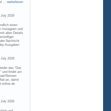
and …
weiterlesen
 July 2026
ndlich einen
on Instagram und
it allen Details
rstelliger
der Nachricht
obby-Ausgaben
 July 2026
wieder das “Das
” und findet am
froad-Rennen
ail an, damit
t-online.de
 July 2026
tiert und