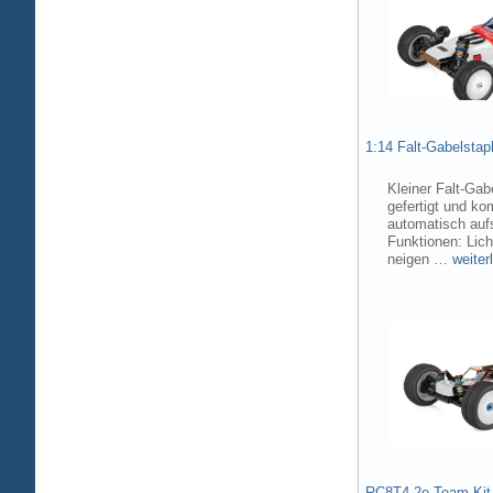
1:14 Falt-Gabelsta
Kleiner Falt-Gab
gefertigt und ko
automatisch aufs
Funktionen: Lic
neigen …
weiter
RC8T4.2e Team Kit