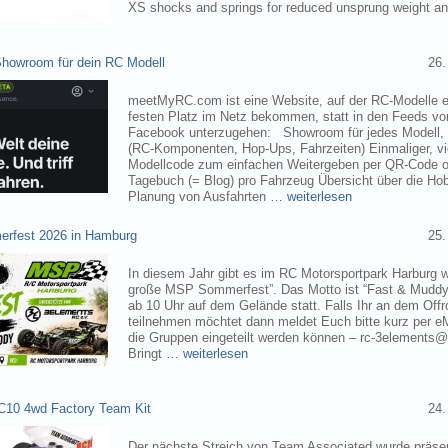
XS shocks and springs for reduced unsprung weight 
owroom für dein RC Modell
26.
meetMyRC.com ist eine Website, auf der RC-Modelle e
festen Platz im Netz bekommen, statt in den Feeds v
Facebook unterzugehen: Showroom für jedes Modell, m
(RC-Komponenten, Hop-Ups, Fahrzeiten) Einmaliger, vie
Modellcode zum einfachen Weitergeben per QR-Code o
Tagebuch (= Blog) pro Fahrzeug Übersicht über die H
Planung von Ausfahrten …
weiterlesen
rfest 2026 in Hamburg
25.
In diesem Jahr gibt es im RC Motorsportpark Harburg 
große MSP Sommerfest”. Das Motto ist “Fast & Muddy
ab 10 Uhr auf dem Gelände statt. Falls Ihr an dem Of
teilnehmen möchtet dann meldet Euch bitte kurz per eM
die Gruppen eingeteilt werden können – rc-3elements@
Bringt …
weiterlesen
C10 4wd Factory Team Kit
24.
Der nächste Streich von Team Associated wurde präsen