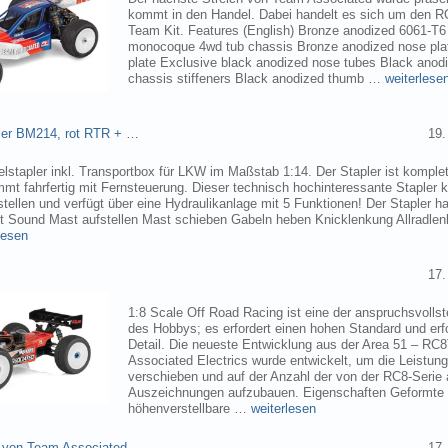
kommt in den Handel. Dabei handelt es sich um den 
Team Kit. Features (English) Bronze anodized 6061-T
monocoque 4wd tub chassis Bronze anodized nose pla
plate Exclusive black anodized nose tubes Black ano
chassis stiffeners Black anodized thumb …
weiterlese
pler BM214, rot RTR + …
19.
elstapler inkl. Transportbox für LKW im Maßstab 1:14. Der Stapler ist komplet
mmt fahrfertig mit Fernsteuerung. Dieser technisch hochinteressante Stapler
tellen und verfügt über eine Hydraulikanlage mit 5 Funktionen! Der Stapler ha
ht Sound Mast aufstellen Mast schieben Gabeln heben Knicklenkung Allradlen
lesen
17.
1:8 Scale Off Road Racing ist eine der anspruchsvollst
des Hobbys; es erfordert einen hohen Standard und erf
Detail. Die neueste Entwicklung aus der Area 51 – RC
Associated Electrics wurde entwickelt, um die Leistun
verschieben und auf der Anzahl der von der RC8-Seri
Auszeichnungen aufzubauen. Eigenschaften Geformte
höhenverstellbare …
weiterlesen
 von Team Associated
17.