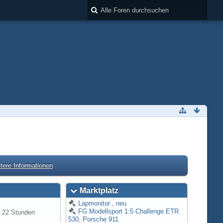
tere Informationen
Marktplatz
Lapmonitor , neu
FG Modellsport 1:5 Challenge ETR
r 22 Stunden
530, Porsche 911