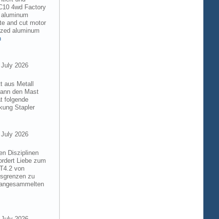
RC10 4wd Factory
6 aluminum
te and cut motor
dized aluminum
n
 July 2026
t aus Metall
 kann den Mast
t folgende
kung Stapler
 July 2026
en Disziplinen
ordert Liebe zum
8T4.2 von
gsgrenzen zu
e angesammelten
 July 2026