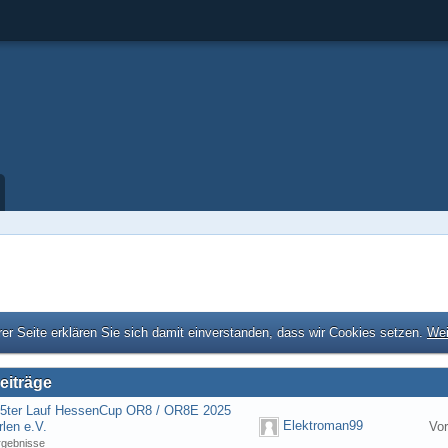
er Seite erklären Sie sich damit einverstanden, dass wir Cookies setzen.
Wei
eiträge
] 5ter Lauf HessenCup OR8 / OR8E 2025
Elektroman99
len e.V.
Vo
rgebnisse