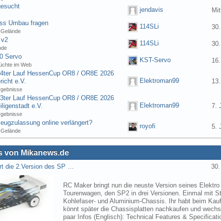
gesucht
jendavis
Mit
ess Umbau fragen
114SLi
30.
 Gelände
 v2
114SLi
30.
nde
0 Servo
KST-Servo
16.
üchte im Web
] 4ter Lauf HessenCup OR8 / OR8E 2026
Elektroman99
icht e.V.
13.
rgebnisse
] 3ter Lauf HessenCup OR8 / OR8E 2026
Elektroman99
ligenstadt e.V.
7. 
rgebnisse
eugzulassung online verlängert?
royofi
5. 
 Gelände
 von Mikanews.de
rt die 2.Version des SP …
30.
RC Maker bringt nun die neuste Version seines Elektro
Tourenwagen, den SP2 in drei Versionen. Einmal mit St
Kohlefaser- und Aluminium-Chassis. Ihr habt beim Kau
könnt später die Chassisplatten nachkaufen und wechse
paar Infos (Englisch): Technical Features & Specifica