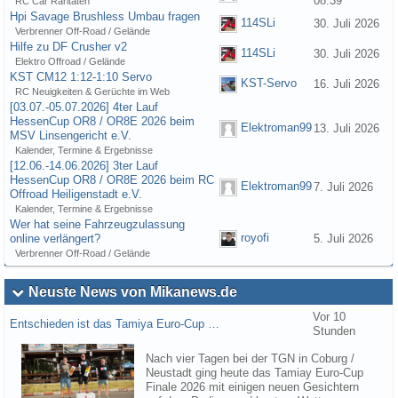
08:39
RC Car Raritäten
Hpi Savage Brushless Umbau fragen
114SLi
30. Juli 2026
Verbrenner Off-Road / Gelände
Hilfe zu DF Crusher v2
114SLi
30. Juli 2026
Elektro Offroad / Gelände
KST CM12 1:12-1:10 Servo
KST-Servo
16. Juli 2026
RC Neuigkeiten & Gerüchte im Web
[03.07.-05.07.2026] 4ter Lauf
HessenCup OR8 / OR8E 2026 beim
Elektroman99
13. Juli 2026
MSV Linsengericht e.V.
Kalender, Termine & Ergebnisse
[12.06.-14.06.2026] 3ter Lauf
HessenCup OR8 / OR8E 2026 beim RC
Elektroman99
7. Juli 2026
Offroad Heiligenstadt e.V.
Kalender, Termine & Ergebnisse
Wer hat seine Fahrzeugzulassung
royofi
online verlängert?
5. Juli 2026
Verbrenner Off-Road / Gelände
Neuste News von Mikanews.de
Vor 10
Entschieden ist das Tamiya Euro-Cup …
Stunden
Nach vier Tagen bei der TGN in Coburg /
Neustadt ging heute das Tamiay Euro-Cup
Finale 2026 mit einigen neuen Gesichtern