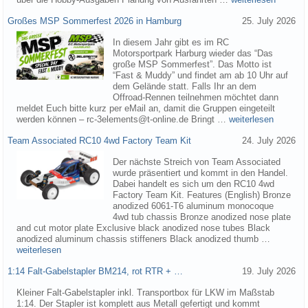
Großes MSP Sommerfest 2026 in Hamburg
25. July 2026
In diesem Jahr gibt es im RC
Motorsportpark Harburg wieder das “Das
große MSP Sommerfest”. Das Motto ist
“Fast & Muddy” und findet am ab 10 Uhr auf
dem Gelände statt. Falls Ihr an dem
Offroad-Rennen teilnehmen möchtet dann
meldet Euch bitte kurz per eMail an, damit die Gruppen eingeteilt
werden können – rc-3elements@t-online.de Bringt …
weiterlesen
Team Associated RC10 4wd Factory Team Kit
24. July 2026
Der nächste Streich von Team Associated
wurde präsentiert und kommt in den Handel.
Dabei handelt es sich um den RC10 4wd
Factory Team Kit. Features (English) Bronze
anodized 6061-T6 aluminum monocoque
4wd tub chassis Bronze anodized nose plate
and cut motor plate Exclusive black anodized nose tubes Black
anodized aluminum chassis stiffeners Black anodized thumb …
weiterlesen
1:14 Falt-Gabelstapler BM214, rot RTR + …
19. July 2026
Kleiner Falt-Gabelstapler inkl. Transportbox für LKW im Maßstab
1:14. Der Stapler ist komplett aus Metall gefertigt und kommt