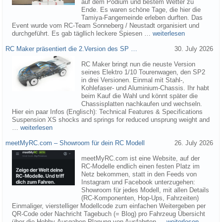
auf dem Podium und bestem Wetter zu
Ende. Es waren schöne Tage, die hier die
Tamiya-Fangemeinde erleben durften. Das
Event wurde vom RC-Team Sonneberg / Neustadt organisiert und
durchgeführt. Es gab tägllich leckere Spiesen …
weiterlesen
RC Maker präsentiert die 2.Version des SP …
30. July 2026
RC Maker bringt nun die neuste Version
seines Elektro 1/10 Tourenwagen, den SP2
in drei Versionen. Einmal mit Stahl-,
Kohlefaser- und Aluminium-Chassis. Ihr habt
beim Kauf die Wahl und könnt später die
Chassisplatten nachkaufen und wechseln.
Hier ein paar Infos (Englisch): Technical Features & Specifications
Suspension XS shocks and springs for reduced unsprung weight and
…
weiterlesen
meetMyRC.com – Showroom für dein RC Modell
26. July 2026
meetMyRC.com ist eine Website, auf der
RC-Modelle endlich einen festen Platz im
Netz bekommen, statt in den Feeds von
Instagram und Facebook unterzugehen:
Showroom für jedes Modell, mit allen Details
(RC-Komponenten, Hop-Ups, Fahrzeiten)
Einmaliger, vierstelliger Modellcode zum einfachen Weitergeben per
QR-Code oder Nachricht Tagebuch (= Blog) pro Fahrzeug Übersicht
über die Hobby-Ausgaben Planung von Ausfahrten …
weiterlesen