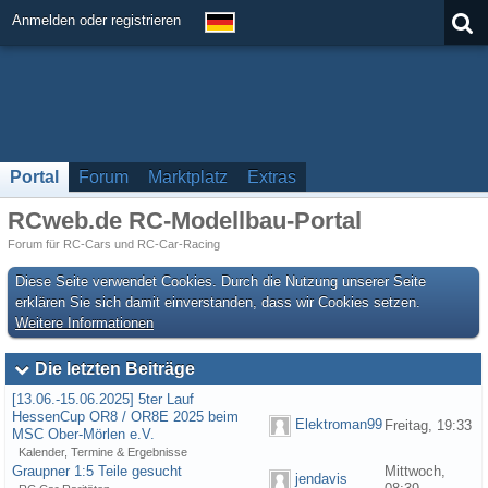
Anmelden oder registrieren
Portal
Forum
Marktplatz
Extras
RCweb.de RC-Modellbau-Portal
Forum für RC-Cars und RC-Car-Racing
Diese Seite verwendet Cookies. Durch die Nutzung unserer Seite
erklären Sie sich damit einverstanden, dass wir Cookies setzen.
Weitere Informationen
Die letzten Beiträge
[13.06.-15.06.2025] 5ter Lauf
HessenCup OR8 / OR8E 2025 beim
Elektroman99
Freitag, 19:33
MSC Ober-Mörlen e.V.
Kalender, Termine & Ergebnisse
Graupner 1:5 Teile gesucht
Mittwoch,
jendavis