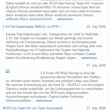
Dabei handelt es sich um den RC10 4wd Factory Team Kit. Features
(English) Bronze anodized 6061-T6 aluminum monocoque 4wd tub
chassis Bronze anodized nose plate and cut motor plate Exclusive
black anodized nose tubes Black anodized aluminum chassis
stiffeners Black anodized thumb …
weiterlesen
1:14 Falt-Gabelstapler BM214, rot RTR + …
19. July 2026
Kleiner Falt-Gabelstapler inkl. Transportbox für LKW im Maßstab
1:14. Der Stapler ist komplett aus Metall gefertigt und kommt
fahrfertig mit Fernsteuerung. Dieser technisch hochinteressante
Stapler kann den Mast automatisch aufstellen und verfügt über eine
Hydraulikanlage mit 5 Funktionen! Der Stapler hat folgende
Funktionen: Licht Sound Mast aufstellen Mast schieben Gabeln
heben Knicklenkung Allradlenkung Stapler neigen …
weiterlesen
17. July 2026
1:8 Scale Off Road Racing ist eine der
anspruchsvollsten Disziplinen des Hobbys;
es erfordert einen hohen Standard und erfordert Liebe zum Detail.
Die neueste Entwicklung aus der Area 51 – RC8T4.2 von Associated
Electrics wurde entwickelt, um die Leistungsgrenzen zu verschieben
und auf der Anzahl der von der RC8-Serie angesammelten
Auszeichnungen aufzubauen. Eigenschaften Geformte
höhenverstellbare …
weiterlesen
RC8T4.2e Team Kit von Team Associated
17. July 2026