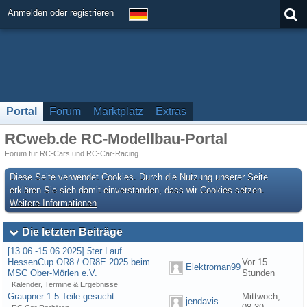
Anmelden oder registrieren
Portal
Forum
Marktplatz
Extras
RCweb.de RC-Modellbau-Portal
Forum für RC-Cars und RC-Car-Racing
Diese Seite verwendet Cookies. Durch die Nutzung unserer Seite
erklären Sie sich damit einverstanden, dass wir Cookies setzen.
Weitere Informationen
Die letzten Beiträge
[13.06.-15.06.2025] 5ter Lauf
HessenCup OR8 / OR8E 2025 beim
Vor 15
Elektroman99
MSC Ober-Mörlen e.V.
Stunden
Kalender, Termine & Ergebnisse
Graupner 1:5 Teile gesucht
Mittwoch,
jendavis