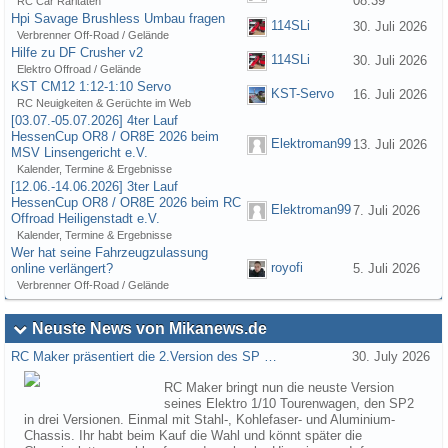
08:39
RC Car Raritäten
Hpi Savage Brushless Umbau fragen
114SLi
30. Juli 2026
Verbrenner Off-Road / Gelände
Hilfe zu DF Crusher v2
114SLi
30. Juli 2026
Elektro Offroad / Gelände
KST CM12 1:12-1:10 Servo
KST-Servo
16. Juli 2026
RC Neuigkeiten & Gerüchte im Web
[03.07.-05.07.2026] 4ter Lauf
HessenCup OR8 / OR8E 2026 beim
Elektroman99
13. Juli 2026
MSV Linsengericht e.V.
Kalender, Termine & Ergebnisse
[12.06.-14.06.2026] 3ter Lauf
HessenCup OR8 / OR8E 2026 beim RC
Elektroman99
7. Juli 2026
Offroad Heiligenstadt e.V.
Kalender, Termine & Ergebnisse
Wer hat seine Fahrzeugzulassung
royofi
online verlängert?
5. Juli 2026
Verbrenner Off-Road / Gelände
Neuste News von Mikanews.de
RC Maker präsentiert die 2.Version des SP …
30. July 2026
RC Maker bringt nun die neuste Version
seines Elektro 1/10 Tourenwagen, den SP2
in drei Versionen. Einmal mit Stahl-, Kohlefaser- und Aluminium-
Chassis. Ihr habt beim Kauf die Wahl und könnt später die