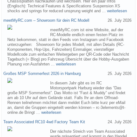
Chassisplatten nachkaufen und wechseln. Hier ein paar Infos
(Englisch): Technical Features & Specifications Suspension XS
shocks and springs for reduced unsprung weight and …
weiterlesen
meetMyRC.com – Showroom für dein RC Modell
26. July 2026
meetMyRC.com ist eine Website, auf der
RC-Modelle endlich einen festen Platz im
Netz bekommen, statt in den Feeds von Instagram und Facebook
unterzugehen: Showroom für jedes Modell, mit allen Details (RC-
Komponenten, Hop-Ups, Fahrzeiten) Einmaliger, vierstelliger
Modellcode zum einfachen Weitergeben per QR-Code oder Nachricht
Tagebuch (= Blog) pro Fahrzeug Übersicht über die Hobby-Ausgaben
Planung von Ausfahrten …
weiterlesen
Großes MSP Sommerfest 2026 in Hamburg
25. July 2026
In diesem Jahr gibt es im RC
Motorsportpark Harburg wieder das “Das
große MSP Sommerfest”. Das Motto ist “Fast & Muddy” und findet
am ab 10 Uhr auf dem Gelände statt. Falls Ihr an dem Offroad-
Rennen teilnehmen möchtet dann meldet Euch bitte kurz per eMail
an, damit die Gruppen eingeteilt werden können – rc-3elements@t-
online.de Bringt …
weiterlesen
Team Associated RC10 4wd Factory Team Kit
24. July 2026
Der nächste Streich von Team Associated
wurde präsentiert und kommt in den Handel.