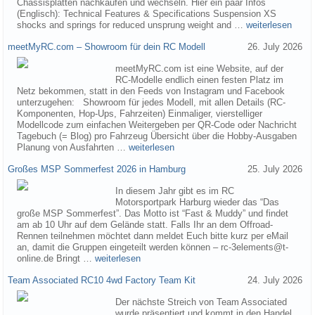
Chassisplatten nachkaufen und wechseln. Hier ein paar Infos
(Englisch): Technical Features & Specifications Suspension XS
shocks and springs for reduced unsprung weight and …
weiterlesen
meetMyRC.com – Showroom für dein RC Modell
26. July 2026
meetMyRC.com ist eine Website, auf der
RC-Modelle endlich einen festen Platz im
Netz bekommen, statt in den Feeds von Instagram und Facebook
unterzugehen: Showroom für jedes Modell, mit allen Details (RC-
Komponenten, Hop-Ups, Fahrzeiten) Einmaliger, vierstelliger
Modellcode zum einfachen Weitergeben per QR-Code oder Nachricht
Tagebuch (= Blog) pro Fahrzeug Übersicht über die Hobby-Ausgaben
Planung von Ausfahrten …
weiterlesen
Großes MSP Sommerfest 2026 in Hamburg
25. July 2026
In diesem Jahr gibt es im RC
Motorsportpark Harburg wieder das “Das
große MSP Sommerfest”. Das Motto ist “Fast & Muddy” und findet
am ab 10 Uhr auf dem Gelände statt. Falls Ihr an dem Offroad-
Rennen teilnehmen möchtet dann meldet Euch bitte kurz per eMail
an, damit die Gruppen eingeteilt werden können – rc-3elements@t-
online.de Bringt …
weiterlesen
Team Associated RC10 4wd Factory Team Kit
24. July 2026
Der nächste Streich von Team Associated
wurde präsentiert und kommt in den Handel.