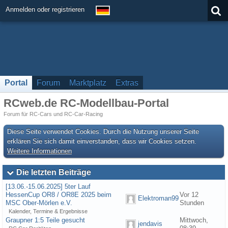
Anmelden oder registrieren
Portal
Forum
Marktplatz
Extras
RCweb.de RC-Modellbau-Portal
Forum für RC-Cars und RC-Car-Racing
Diese Seite verwendet Cookies. Durch die Nutzung unserer Seite
erklären Sie sich damit einverstanden, dass wir Cookies setzen.
Weitere Informationen
Die letzten Beiträge
[13.06.-15.06.2025] 5ter Lauf
HessenCup OR8 / OR8E 2025 beim
Vor 12
Elektroman99
MSC Ober-Mörlen e.V.
Stunden
Kalender, Termine & Ergebnisse
Graupner 1:5 Teile gesucht
Mittwoch,
jendavis