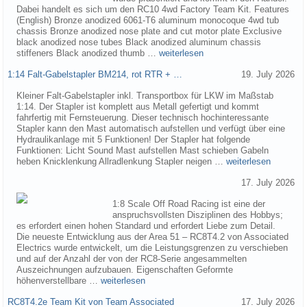
Dabei handelt es sich um den RC10 4wd Factory Team Kit. Features
(English) Bronze anodized 6061-T6 aluminum monocoque 4wd tub
chassis Bronze anodized nose plate and cut motor plate Exclusive
black anodized nose tubes Black anodized aluminum chassis
stiffeners Black anodized thumb …
weiterlesen
1:14 Falt-Gabelstapler BM214, rot RTR + …
19. July 2026
Kleiner Falt-Gabelstapler inkl. Transportbox für LKW im Maßstab
1:14. Der Stapler ist komplett aus Metall gefertigt und kommt
fahrfertig mit Fernsteuerung. Dieser technisch hochinteressante
Stapler kann den Mast automatisch aufstellen und verfügt über eine
Hydraulikanlage mit 5 Funktionen! Der Stapler hat folgende
Funktionen: Licht Sound Mast aufstellen Mast schieben Gabeln
heben Knicklenkung Allradlenkung Stapler neigen …
weiterlesen
17. July 2026
1:8 Scale Off Road Racing ist eine der
anspruchsvollsten Disziplinen des Hobbys;
es erfordert einen hohen Standard und erfordert Liebe zum Detail.
Die neueste Entwicklung aus der Area 51 – RC8T4.2 von Associated
Electrics wurde entwickelt, um die Leistungsgrenzen zu verschieben
und auf der Anzahl der von der RC8-Serie angesammelten
Auszeichnungen aufzubauen. Eigenschaften Geformte
höhenverstellbare …
weiterlesen
RC8T4.2e Team Kit von Team Associated
17. July 2026