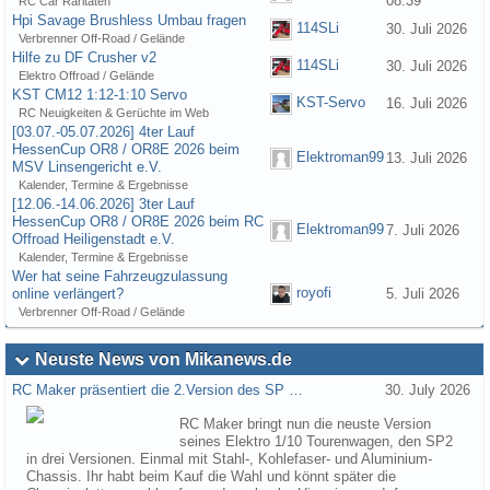
08:39
RC Car Raritäten
Hpi Savage Brushless Umbau fragen
114SLi
30. Juli 2026
Verbrenner Off-Road / Gelände
Hilfe zu DF Crusher v2
114SLi
30. Juli 2026
Elektro Offroad / Gelände
KST CM12 1:12-1:10 Servo
KST-Servo
16. Juli 2026
RC Neuigkeiten & Gerüchte im Web
[03.07.-05.07.2026] 4ter Lauf
HessenCup OR8 / OR8E 2026 beim
Elektroman99
13. Juli 2026
MSV Linsengericht e.V.
Kalender, Termine & Ergebnisse
[12.06.-14.06.2026] 3ter Lauf
HessenCup OR8 / OR8E 2026 beim RC
Elektroman99
7. Juli 2026
Offroad Heiligenstadt e.V.
Kalender, Termine & Ergebnisse
Wer hat seine Fahrzeugzulassung
royofi
online verlängert?
5. Juli 2026
Verbrenner Off-Road / Gelände
Neuste News von Mikanews.de
RC Maker präsentiert die 2.Version des SP …
30. July 2026
RC Maker bringt nun die neuste Version
seines Elektro 1/10 Tourenwagen, den SP2
in drei Versionen. Einmal mit Stahl-, Kohlefaser- und Aluminium-
Chassis. Ihr habt beim Kauf die Wahl und könnt später die