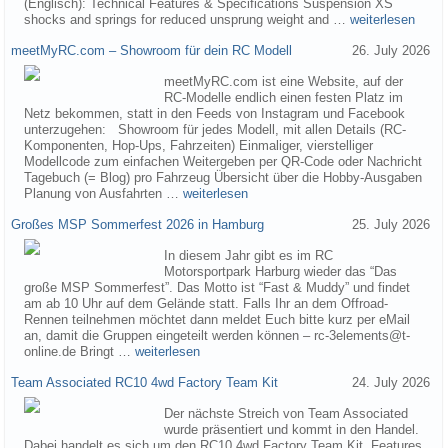
(Englisch): Technical Features & Specifications Suspension XS
shocks and springs for reduced unsprung weight and …
weiterlesen
meetMyRC.com – Showroom für dein RC Modell
26. July 2026
meetMyRC.com ist eine Website, auf der
RC-Modelle endlich einen festen Platz im
Netz bekommen, statt in den Feeds von Instagram und Facebook
unterzugehen: Showroom für jedes Modell, mit allen Details (RC-
Komponenten, Hop-Ups, Fahrzeiten) Einmaliger, vierstelliger
Modellcode zum einfachen Weitergeben per QR-Code oder Nachricht
Tagebuch (= Blog) pro Fahrzeug Übersicht über die Hobby-Ausgaben
Planung von Ausfahrten …
weiterlesen
Großes MSP Sommerfest 2026 in Hamburg
25. July 2026
In diesem Jahr gibt es im RC
Motorsportpark Harburg wieder das “Das
große MSP Sommerfest”. Das Motto ist “Fast & Muddy” und findet
am ab 10 Uhr auf dem Gelände statt. Falls Ihr an dem Offroad-
Rennen teilnehmen möchtet dann meldet Euch bitte kurz per eMail
an, damit die Gruppen eingeteilt werden können – rc-3elements@t-
online.de Bringt …
weiterlesen
Team Associated RC10 4wd Factory Team Kit
24. July 2026
Der nächste Streich von Team Associated
wurde präsentiert und kommt in den Handel.
Dabei handelt es sich um den RC10 4wd Factory Team Kit. Features