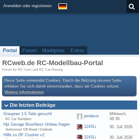
Anmelden oder registrieren
Portal
Forum
Marktplatz
Extras
RCweb.de RC-Modellbau-Portal
Forum für RC-Cars und RC-Car-Racing
Diese Seite verwendet Cookies. Durch die Nutzung unserer Seite
erklären Sie sich damit einverstanden, dass wir Cookies setzen.
Weitere Informationen
Die letzten Beiträge
Graupner 1:5 Teile gesucht
Mittwoch,
jendavis
08:39
RC Car Raritäten
Hpi Savage Brushless Umbau fragen
114SLi
30. Juli 2026
Verbrenner Off-Road / Gelände
Hilfe zu DF Crusher v2
114SLi
30. Juli 2026