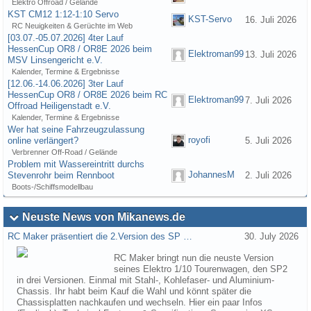
Elektro Offroad / Gelände
KST CM12 1:12-1:10 Servo
KST-Servo
16. Juli 2026
RC Neuigkeiten & Gerüchte im Web
[03.07.-05.07.2026] 4ter Lauf
HessenCup OR8 / OR8E 2026 beim
Elektroman99
13. Juli 2026
MSV Linsengericht e.V.
Kalender, Termine & Ergebnisse
[12.06.-14.06.2026] 3ter Lauf
HessenCup OR8 / OR8E 2026 beim RC
Elektroman99
7. Juli 2026
Offroad Heiligenstadt e.V.
Kalender, Termine & Ergebnisse
Wer hat seine Fahrzeugzulassung
royofi
online verlängert?
5. Juli 2026
Verbrenner Off-Road / Gelände
Problem mit Wassereintritt durchs
JohannesM
Stevenrohr beim Rennboot
2. Juli 2026
Boots-/Schiffsmodellbau
Neuste News von Mikanews.de
RC Maker präsentiert die 2.Version des SP …
30. July 2026
RC Maker bringt nun die neuste Version
seines Elektro 1/10 Tourenwagen, den SP2
in drei Versionen. Einmal mit Stahl-, Kohlefaser- und Aluminium-
Chassis. Ihr habt beim Kauf die Wahl und könnt später die
Chassisplatten nachkaufen und wechseln. Hier ein paar Infos