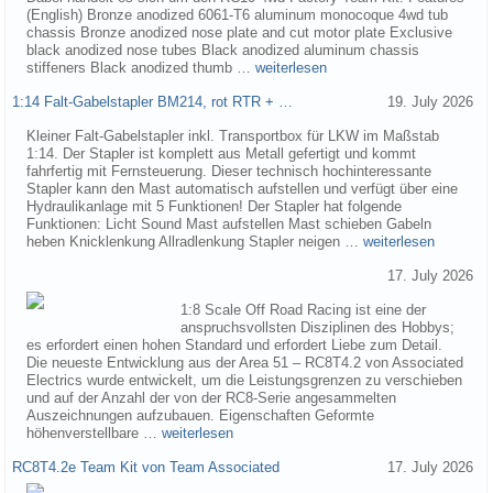
(English) Bronze anodized 6061-T6 aluminum monocoque 4wd tub
chassis Bronze anodized nose plate and cut motor plate Exclusive
black anodized nose tubes Black anodized aluminum chassis
stiffeners Black anodized thumb …
weiterlesen
1:14 Falt-Gabelstapler BM214, rot RTR + …
19. July 2026
Kleiner Falt-Gabelstapler inkl. Transportbox für LKW im Maßstab
1:14. Der Stapler ist komplett aus Metall gefertigt und kommt
fahrfertig mit Fernsteuerung. Dieser technisch hochinteressante
Stapler kann den Mast automatisch aufstellen und verfügt über eine
Hydraulikanlage mit 5 Funktionen! Der Stapler hat folgende
Funktionen: Licht Sound Mast aufstellen Mast schieben Gabeln
heben Knicklenkung Allradlenkung Stapler neigen …
weiterlesen
17. July 2026
1:8 Scale Off Road Racing ist eine der
anspruchsvollsten Disziplinen des Hobbys;
es erfordert einen hohen Standard und erfordert Liebe zum Detail.
Die neueste Entwicklung aus der Area 51 – RC8T4.2 von Associated
Electrics wurde entwickelt, um die Leistungsgrenzen zu verschieben
und auf der Anzahl der von der RC8-Serie angesammelten
Auszeichnungen aufzubauen. Eigenschaften Geformte
höhenverstellbare …
weiterlesen
RC8T4.2e Team Kit von Team Associated
17. July 2026