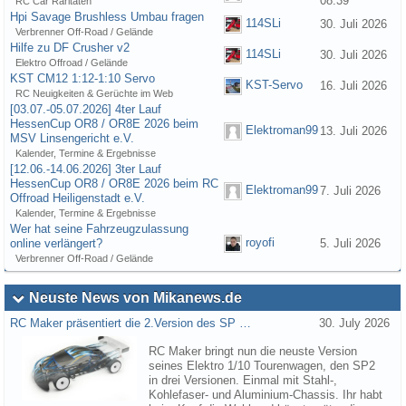
08:39
RC Car Raritäten
Hpi Savage Brushless Umbau fragen
114SLi
30. Juli 2026
Verbrenner Off-Road / Gelände
Hilfe zu DF Crusher v2
114SLi
30. Juli 2026
Elektro Offroad / Gelände
KST CM12 1:12-1:10 Servo
KST-Servo
16. Juli 2026
RC Neuigkeiten & Gerüchte im Web
[03.07.-05.07.2026] 4ter Lauf
HessenCup OR8 / OR8E 2026 beim
Elektroman99
13. Juli 2026
MSV Linsengericht e.V.
Kalender, Termine & Ergebnisse
[12.06.-14.06.2026] 3ter Lauf
HessenCup OR8 / OR8E 2026 beim RC
Elektroman99
7. Juli 2026
Offroad Heiligenstadt e.V.
Kalender, Termine & Ergebnisse
Wer hat seine Fahrzeugzulassung
royofi
online verlängert?
5. Juli 2026
Verbrenner Off-Road / Gelände
Neuste News von Mikanews.de
RC Maker präsentiert die 2.Version des SP …
30. July 2026
RC Maker bringt nun die neuste Version
seines Elektro 1/10 Tourenwagen, den SP2
in drei Versionen. Einmal mit Stahl-,
Kohlefaser- und Aluminium-Chassis. Ihr habt