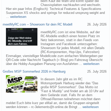
beim Kauf die Wahl und könnt später die
Chassisplatten nachkaufen und wechseln.
Hier ein paar Infos (Englisch): Technical Features & Specifications
Suspension XS shocks and springs for reduced unsprung weight and
…
weiterlesen
meetMyRC.com – Showroom für dein RC Modell
26. July 2026
meetMyRC.com ist eine Website, auf der
RC-Modelle endlich einen festen Platz im
Netz bekommen, statt in den Feeds von
Instagram und Facebook unterzugehen:
Showroom für jedes Modell, mit allen Details
(RC-Komponenten, Hop-Ups, Fahrzeiten)
Einmaliger, vierstelliger Modellcode zum einfachen Weitergeben per
QR-Code oder Nachricht Tagebuch (= Blog) pro Fahrzeug Übersicht
über die Hobby-Ausgaben Planung von Ausfahrten …
weiterlesen
Großes MSP Sommerfest 2026 in Hamburg
25. July 2026
In diesem Jahr gibt es im RC
Motorsportpark Harburg wieder das “Das
große MSP Sommerfest”. Das Motto ist
“Fast & Muddy” und findet am ab 10 Uhr auf
dem Gelände statt. Falls Ihr an dem
Offroad-Rennen teilnehmen möchtet dann
meldet Euch bitte kurz per eMail an, damit die Gruppen eingeteilt
werden können – rc-3elements@t-online.de Bringt …
weiterlesen