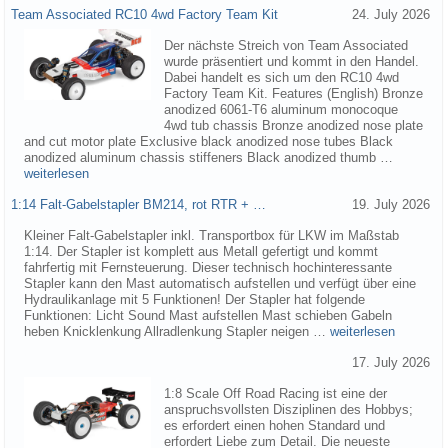
Team Associated RC10 4wd Factory Team Kit
24. July 2026
Der nächste Streich von Team Associated
wurde präsentiert und kommt in den Handel.
Dabei handelt es sich um den RC10 4wd
Factory Team Kit. Features (English) Bronze
anodized 6061-T6 aluminum monocoque
4wd tub chassis Bronze anodized nose plate
and cut motor plate Exclusive black anodized nose tubes Black
anodized aluminum chassis stiffeners Black anodized thumb …
weiterlesen
1:14 Falt-Gabelstapler BM214, rot RTR + …
19. July 2026
Kleiner Falt-Gabelstapler inkl. Transportbox für LKW im Maßstab
1:14. Der Stapler ist komplett aus Metall gefertigt und kommt
fahrfertig mit Fernsteuerung. Dieser technisch hochinteressante
Stapler kann den Mast automatisch aufstellen und verfügt über eine
Hydraulikanlage mit 5 Funktionen! Der Stapler hat folgende
Funktionen: Licht Sound Mast aufstellen Mast schieben Gabeln
heben Knicklenkung Allradlenkung Stapler neigen …
weiterlesen
17. July 2026
1:8 Scale Off Road Racing ist eine der
anspruchsvollsten Disziplinen des Hobbys;
es erfordert einen hohen Standard und
erfordert Liebe zum Detail. Die neueste