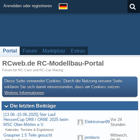
Anmelden oder registrieren
Portal
Forum
Marktplatz
Extras
RCweb.de RC-Modellbau-Portal
Forum für RC-Cars und RC-Car-Racing
Diese Seite verwendet Cookies. Durch die Nutzung unserer Seite
erklären Sie sich damit einverstanden, dass wir Cookies setzen.
Weitere Informationen
Die letzten Beiträge
[13.06.-15.06.2025] 5ter Lauf
HessenCup OR8 / OR8E 2025 beim
Vor 24
Elektroman99
MSC Ober-Mörlen e.V.
Stunden
Kalender, Termine & Ergebnisse
Graupner 1:5 Teile gesucht
Mittwoch,
jendavis