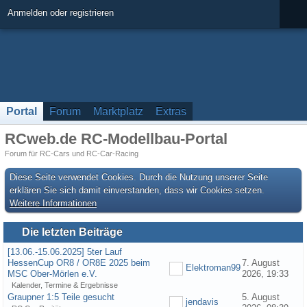
Anmelden oder registrieren
Portal
Forum
Marktplatz
Extras
RCweb.de RC-Modellbau-Portal
Forum für RC-Cars und RC-Car-Racing
Diese Seite verwendet Cookies. Durch die Nutzung unserer Seite
erklären Sie sich damit einverstanden, dass wir Cookies setzen.
Weitere Informationen
Die letzten Beiträge
[13.06.-15.06.2025] 5ter Lauf
HessenCup OR8 / OR8E 2025 beim
7. August
Elektroman99
MSC Ober-Mörlen e.V.
2026, 19:33
Kalender, Termine & Ergebnisse
Graupner 1:5 Teile gesucht
5. August
jendavis