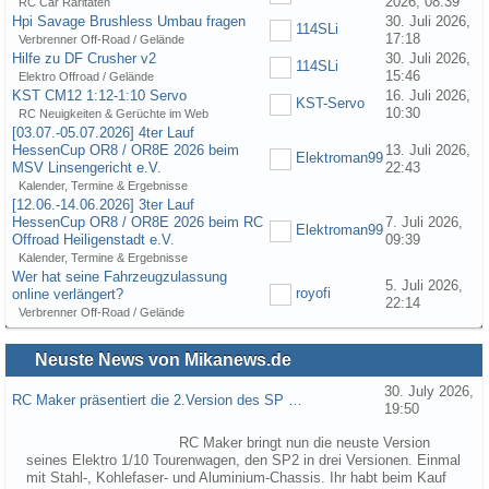
2026, 08:39
RC Car Raritäten
Hpi Savage Brushless Umbau fragen
30. Juli 2026,
114SLi
17:18
Verbrenner Off-Road / Gelände
Hilfe zu DF Crusher v2
30. Juli 2026,
114SLi
15:46
Elektro Offroad / Gelände
KST CM12 1:12-1:10 Servo
16. Juli 2026,
KST-Servo
10:30
RC Neuigkeiten & Gerüchte im Web
[03.07.-05.07.2026] 4ter Lauf
HessenCup OR8 / OR8E 2026 beim
13. Juli 2026,
Elektroman99
MSV Linsengericht e.V.
22:43
Kalender, Termine & Ergebnisse
[12.06.-14.06.2026] 3ter Lauf
HessenCup OR8 / OR8E 2026 beim RC
7. Juli 2026,
Elektroman99
Offroad Heiligenstadt e.V.
09:39
Kalender, Termine & Ergebnisse
Wer hat seine Fahrzeugzulassung
5. Juli 2026,
royofi
online verlängert?
22:14
Verbrenner Off-Road / Gelände
Neuste News von Mikanews.de
30. July 2026,
RC Maker präsentiert die 2.Version des SP …
19:50
RC Maker bringt nun die neuste Version
seines Elektro 1/10 Tourenwagen, den SP2 in drei Versionen. Einmal
mit Stahl-, Kohlefaser- und Aluminium-Chassis. Ihr habt beim Kauf