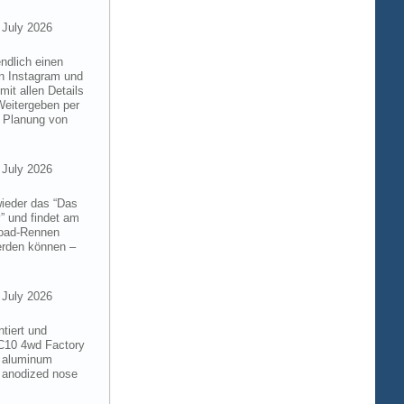
 July 2026
ndlich einen
on Instagram und
it allen Details
Weitergeben per
n Planung von
 July 2026
wieder das “Das
” und findet am
froad-Rennen
werden können –
 July 2026
tiert und
RC10 4wd Factory
6 aluminum
 anodized nose