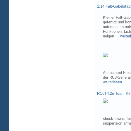
1:14 Falt-Gabelsta
Kleiner Falt-Gab
gefertigt und ko
automatisch aufs
Funktionen: Lic
neigen …
weiter
Associated Elec
der RC8-Serie 
weiterlesen
RC8T4.2e Team Kit
shock towers fo
suspension arms