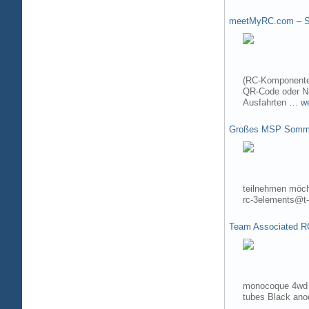
meetMyRC.com – Sh
(RC-Komponenten
QR-Code oder Na
Ausfahrten …
w
Großes MSP Somme
teilnehmen möch
rc-3elements@t-
Team Associated R
monocoque 4wd t
tubes Black ano