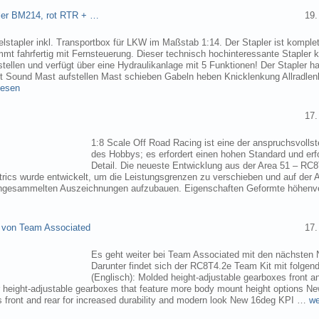
pler BM214, rot RTR + …
19.
elstapler inkl. Transportbox für LKW im Maßstab 1:14. Der Stapler ist komplet
mmt fahrfertig mit Fernsteuerung. Dieser technisch hochinteressante Stapler
tellen und verfügt über eine Hydraulikanlage mit 5 Funktionen! Der Stapler ha
ht Sound Mast aufstellen Mast schieben Gabeln heben Knicklenkung Allradlen
lesen
17.
1:8 Scale Off Road Racing ist eine der anspruchsvollst
des Hobbys; es erfordert einen hohen Standard und erf
Detail. Die neueste Entwicklung aus der Area 51 – RC
trics wurde entwickelt, um die Leistungsgrenzen zu verschieben und auf der 
angesammelten Auszeichnungen aufzubauen. Eigenschaften Geformte höhenve
 von Team Associated
17.
Es geht weiter bei Team Associated mit den nächsten 
Darunter findet sich der RC8T4.2e Team Kit mit folgen
(Englisch): Molded height-adjustable gearboxes front a
r height-adjustable gearboxes that feature more body mount height options N
 front and rear for increased durability and modern look New 16deg KPI …
we