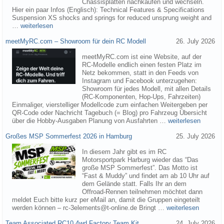
Chassisplatten nachkaufen und wechseln.
Hier ein paar Infos (Englisch): Technical Features & Specifications
Suspension XS shocks and springs for reduced unsprung weight and
…
weiterlesen
meetMyRC.com – Showroom für dein RC Modell
26. July 2026
meetMyRC.com ist eine Website, auf der
RC-Modelle endlich einen festen Platz im
Netz bekommen, statt in den Feeds von
Instagram und Facebook unterzugehen:
Showroom für jedes Modell, mit allen Details
(RC-Komponenten, Hop-Ups, Fahrzeiten)
Einmaliger, vierstelliger Modellcode zum einfachen Weitergeben per
QR-Code oder Nachricht Tagebuch (= Blog) pro Fahrzeug Übersicht
über die Hobby-Ausgaben Planung von Ausfahrten …
weiterlesen
Großes MSP Sommerfest 2026 in Hamburg
25. July 2026
In diesem Jahr gibt es im RC
Motorsportpark Harburg wieder das “Das
große MSP Sommerfest”. Das Motto ist
“Fast & Muddy” und findet am ab 10 Uhr auf
dem Gelände statt. Falls Ihr an dem
Offroad-Rennen teilnehmen möchtet dann
meldet Euch bitte kurz per eMail an, damit die Gruppen eingeteilt
werden können – rc-3elements@t-online.de Bringt …
weiterlesen
Team Associated RC10 4wd Factory Team Kit
24. July 2026