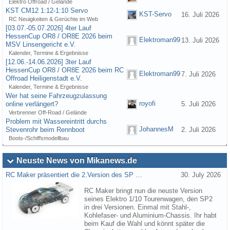
Elektro Offroad / Gelände
KST CM12 1:12-1:10 Servo
KST-Servo
16. Juli 2026
RC Neuigkeiten & Gerüchte im Web
[03.07.-05.07.2026] 4ter Lauf
HessenCup OR8 / OR8E 2026 beim
Elektroman99
13. Juli 2026
MSV Linsengericht e.V.
Kalender, Termine & Ergebnisse
[12.06.-14.06.2026] 3ter Lauf
HessenCup OR8 / OR8E 2026 beim RC
Elektroman99
7. Juli 2026
Offroad Heiligenstadt e.V.
Kalender, Termine & Ergebnisse
Wer hat seine Fahrzeugzulassung
royofi
online verlängert?
5. Juli 2026
Verbrenner Off-Road / Gelände
Problem mit Wassereintritt durchs
JohannesM
Stevenrohr beim Rennboot
2. Juli 2026
Boots-/Schiffsmodellbau
Neuste News von Mikanews.de
RC Maker präsentiert die 2.Version des SP …
30. July 2026
RC Maker bringt nun die neuste Version
seines Elektro 1/10 Tourenwagen, den SP2
in drei Versionen. Einmal mit Stahl-,
Kohlefaser- und Aluminium-Chassis. Ihr habt
beim Kauf die Wahl und könnt später die