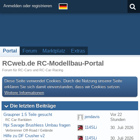
Anmelden oder registrieren
Portal
Forum
Marktplatz
Extras
RCweb.de RC-Modellbau-Portal
Forum für RC-Cars und RC-Car-Racing
Diese Seite verwendet Cookies. Durch die Nutzung unserer Seite
erklären Sie sich damit einverstanden, dass wir Cookies setzen.
Weitere Informationen
Die letzten Beiträge
Graupner 1:5 Teile gesucht
Vor 22
jendavis
Stunden
RC Car Raritäten
Hpi Savage Brushless Umbau fragen
114SLi
30. Juli 2026
Verbrenner Off-Road / Gelände
Hilfe zu DF Crusher v2
114SLi
30. Juli 2026