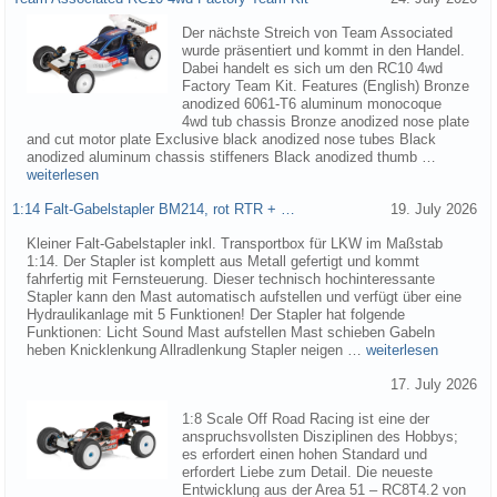
Der nächste Streich von Team Associated
wurde präsentiert und kommt in den Handel.
Dabei handelt es sich um den RC10 4wd
Factory Team Kit. Features (English) Bronze
anodized 6061-T6 aluminum monocoque
4wd tub chassis Bronze anodized nose plate
and cut motor plate Exclusive black anodized nose tubes Black
anodized aluminum chassis stiffeners Black anodized thumb …
weiterlesen
1:14 Falt-Gabelstapler BM214, rot RTR + …
19. July 2026
Kleiner Falt-Gabelstapler inkl. Transportbox für LKW im Maßstab
1:14. Der Stapler ist komplett aus Metall gefertigt und kommt
fahrfertig mit Fernsteuerung. Dieser technisch hochinteressante
Stapler kann den Mast automatisch aufstellen und verfügt über eine
Hydraulikanlage mit 5 Funktionen! Der Stapler hat folgende
Funktionen: Licht Sound Mast aufstellen Mast schieben Gabeln
heben Knicklenkung Allradlenkung Stapler neigen …
weiterlesen
17. July 2026
1:8 Scale Off Road Racing ist eine der
anspruchsvollsten Disziplinen des Hobbys;
es erfordert einen hohen Standard und
erfordert Liebe zum Detail. Die neueste
Entwicklung aus der Area 51 – RC8T4.2 von