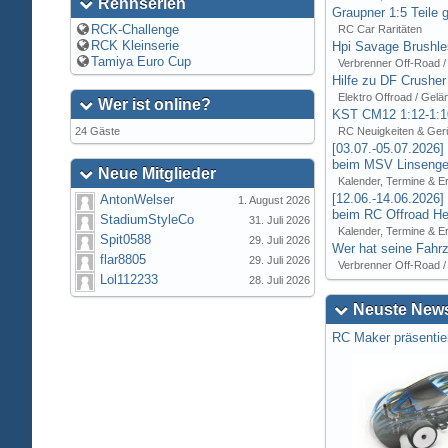
Rennserien
Graupner 1:5 Teile 
RCK-Challenge
RC Car Raritäten
RCK Kleinserie
Hpi Savage Brushl
Tamiya Euro Cup
Verbrenner Off-Road /
Hilfe zu DF Crusher
Elektro Offroad / Gelä
Wer ist online?
KST CM12 1:12-1:1
24 Gäste
RC Neuigkeiten & Ger
[03.07.-05.07.2026
beim MSV Linsenger
Neue Mitglieder
Kalender, Termine & E
[12.06.-14.06.2026
AntonWelser
1. August 2026
beim RC Offroad Hei
StadiumStyleCo
31. Juli 2026
Kalender, Termine & E
Spit0588
29. Juli 2026
Wer hat seine Fahrz
flar8805
29. Juli 2026
Verbrenner Off-Road /
Lol112233
28. Juli 2026
Neuste News
RC Maker präsentie