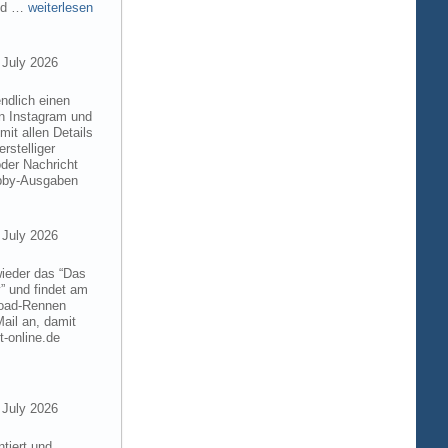
and …
weiterlesen
 July 2026
ndlich einen
on Instagram und
it allen Details
rstelliger
der Nachricht
obby-Ausgaben
 July 2026
wieder das “Das
” und findet am
froad-Rennen
ail an, damit
t-online.de
 July 2026
tiert und