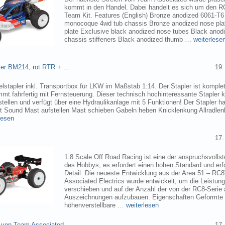
kommt in den Handel. Dabei handelt es sich um den 
Team Kit. Features (English) Bronze anodized 6061-T
monocoque 4wd tub chassis Bronze anodized nose pla
plate Exclusive black anodized nose tubes Black ano
chassis stiffeners Black anodized thumb …
weiterlese
pler BM214, rot RTR + …
19.
elstapler inkl. Transportbox für LKW im Maßstab 1:14. Der Stapler ist komplet
mmt fahrfertig mit Fernsteuerung. Dieser technisch hochinteressante Stapler
tellen und verfügt über eine Hydraulikanlage mit 5 Funktionen! Der Stapler ha
ht Sound Mast aufstellen Mast schieben Gabeln heben Knicklenkung Allradlen
lesen
17.
1:8 Scale Off Road Racing ist eine der anspruchsvollst
des Hobbys; es erfordert einen hohen Standard und erf
Detail. Die neueste Entwicklung aus der Area 51 – RC
Associated Electrics wurde entwickelt, um die Leistun
verschieben und auf der Anzahl der von der RC8-Seri
Auszeichnungen aufzubauen. Eigenschaften Geformte
höhenverstellbare …
weiterlesen
 von Team Associated
17.