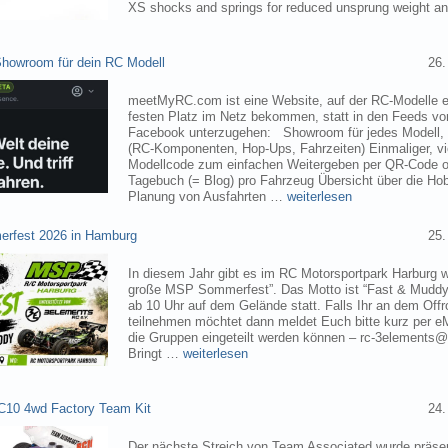
XS shocks and springs for reduced unsprung weight 
owroom für dein RC Modell
26.
meetMyRC.com ist eine Website, auf der RC-Modelle e
festen Platz im Netz bekommen, statt in den Feeds v
Facebook unterzugehen: Showroom für jedes Modell, m
(RC-Komponenten, Hop-Ups, Fahrzeiten) Einmaliger, vie
Modellcode zum einfachen Weitergeben per QR-Code o
Tagebuch (= Blog) pro Fahrzeug Übersicht über die H
Planung von Ausfahrten …
weiterlesen
rfest 2026 in Hamburg
25.
In diesem Jahr gibt es im RC Motorsportpark Harburg 
große MSP Sommerfest”. Das Motto ist “Fast & Muddy
ab 10 Uhr auf dem Gelände statt. Falls Ihr an dem Of
teilnehmen möchtet dann meldet Euch bitte kurz per eM
die Gruppen eingeteilt werden können – rc-3elements@
Bringt …
weiterlesen
C10 4wd Factory Team Kit
24.
Der nächste Streich von Team Associated wurde präsen