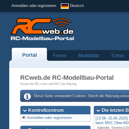
Anmelden oder registrieren
Deutsch
Portal
Forum
Marktplatz
Extras
RCweb.de RC-Modellbau-Portal
Forum für RC-Cars und RC-Car-Racing
Diese Seite verwendet Cookies. Durch die Nutzung unser
Kontrollzentrum
Die letzten B
Anmelden oder registrieren
[13.06.-15.06.2025
beim MSC Ober-Mör
Kalender, Termine & E