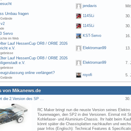
gesucht
jendavis
Mit
ess Umbau fragen
114SLi
30.
 Gelände
 v2
114SLi
30.
nde
0 Servo
KST-Servo
16.
üchte im Web
] 4ter Lauf HessenCup OR8 / OR8E 2026
Elektroman99
icht e.V.
13.
rgebnisse
] 3ter Lauf HessenCup OR8 / OR8E 2026
Elektroman99
ligenstadt e.V.
7. 
rgebnisse
eugzulassung online verlängert?
royofi
5. 
 Gelände
 von Mikanews.de
rt die 2.Version des SP …
30.
RC Maker bringt nun die neuste Version seines Elektro
Tourenwagen, den SP2 in drei Versionen. Einmal mit St
Kohlefaser- und Aluminium-Chassis. Ihr habt beim Kau
könnt später die Chassisplatten nachkaufen und wechse
paar Infos (Englisch): Technical Features & Specifica