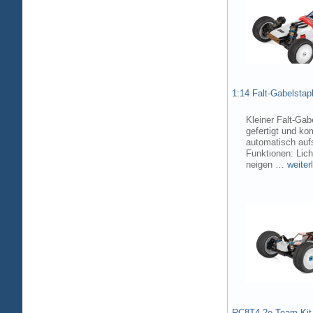
1:14 Falt-Gabelsta
Kleiner Falt-Gab
gefertigt und ko
automatisch aufs
Funktionen: Lic
neigen …
weiter
RC8T4.2e Team Kit