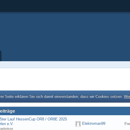
er Seite erklären Sie sich damit einverstanden, dass wir Cookies setzen.
Wei
eiträge
] 5ter Lauf HessenCup OR8 / OR8E 2025
Elektroman99
len e.V.
Fre
rgebnisse