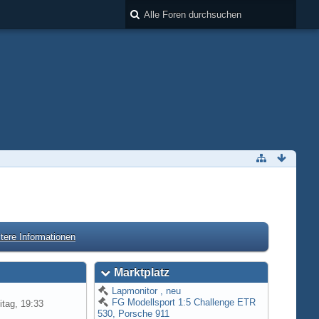
tere Informationen
Marktplatz
Lapmonitor , neu
FG Modellsport 1:5 Challenge ETR
itag, 19:33
530, Porsche 911