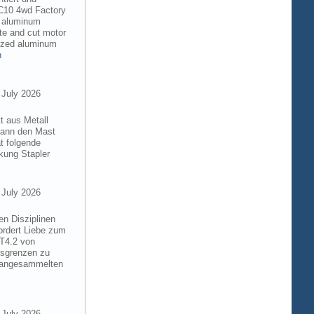
RC10 4wd Factory
6 aluminum
te and cut motor
dized aluminum
n
 July 2026
t aus Metall
 kann den Mast
t folgende
kung Stapler
 July 2026
en Disziplinen
ordert Liebe zum
8T4.2 von
gsgrenzen zu
e angesammelten
 July 2026