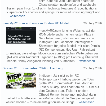
beim Kauf die Wahl und könnt später die
Chassisplatten nachkaufen und wechseln.
Hier ein paar Infos (Englisch): Technical Features & Specifications
Suspension XS shocks and springs for reduced unsprung weight and
…
weiterlesen
meetMyRC.com – Showroom für dein RC Modell
26. July 2026
meetMyRC.com ist eine Website, auf der
RC-Modelle endlich einen festen Platz im
Netz bekommen, statt in den Feeds von
Instagram und Facebook unterzugehen:
Showroom für jedes Modell, mit allen Details
(RC-Komponenten, Hop-Ups, Fahrzeiten)
Einmaliger, vierstelliger Modellcode zum einfachen Weitergeben per
QR-Code oder Nachricht Tagebuch (= Blog) pro Fahrzeug Übersicht
über die Hobby-Ausgaben Planung von Ausfahrten …
weiterlesen
Großes MSP Sommerfest 2026 in Hamburg
25. July 2026
In diesem Jahr gibt es im RC
Motorsportpark Harburg wieder das “Das
große MSP Sommerfest”. Das Motto ist
“Fast & Muddy” und findet am ab 10 Uhr auf
dem Gelände statt. Falls Ihr an dem
Offroad-Rennen teilnehmen möchtet dann
meldet Euch bitte kurz per eMail an, damit die Gruppen eingeteilt
werden können – rc-3elements@t-online.de Bringt …
weiterlesen