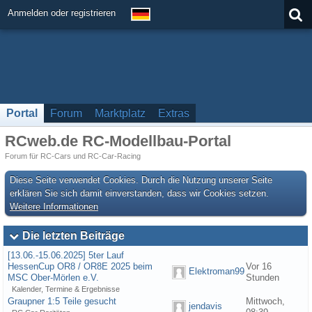
Anmelden oder registrieren
Portal
Forum
Marktplatz
Extras
RCweb.de RC-Modellbau-Portal
Forum für RC-Cars und RC-Car-Racing
Diese Seite verwendet Cookies. Durch die Nutzung unserer Seite
erklären Sie sich damit einverstanden, dass wir Cookies setzen.
Weitere Informationen
Die letzten Beiträge
[13.06.-15.06.2025] 5ter Lauf
HessenCup OR8 / OR8E 2025 beim
Vor 16
Elektroman99
MSC Ober-Mörlen e.V.
Stunden
Kalender, Termine & Ergebnisse
Graupner 1:5 Teile gesucht
Mittwoch,
jendavis