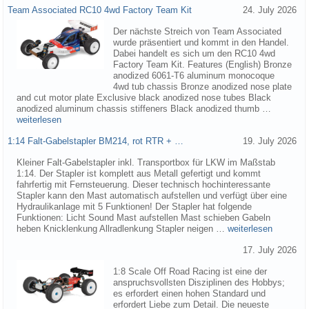
Team Associated RC10 4wd Factory Team Kit
24. July 2026
Der nächste Streich von Team Associated
wurde präsentiert und kommt in den Handel.
Dabei handelt es sich um den RC10 4wd
Factory Team Kit. Features (English) Bronze
anodized 6061-T6 aluminum monocoque
4wd tub chassis Bronze anodized nose plate
and cut motor plate Exclusive black anodized nose tubes Black
anodized aluminum chassis stiffeners Black anodized thumb …
weiterlesen
1:14 Falt-Gabelstapler BM214, rot RTR + …
19. July 2026
Kleiner Falt-Gabelstapler inkl. Transportbox für LKW im Maßstab
1:14. Der Stapler ist komplett aus Metall gefertigt und kommt
fahrfertig mit Fernsteuerung. Dieser technisch hochinteressante
Stapler kann den Mast automatisch aufstellen und verfügt über eine
Hydraulikanlage mit 5 Funktionen! Der Stapler hat folgende
Funktionen: Licht Sound Mast aufstellen Mast schieben Gabeln
heben Knicklenkung Allradlenkung Stapler neigen …
weiterlesen
17. July 2026
1:8 Scale Off Road Racing ist eine der
anspruchsvollsten Disziplinen des Hobbys;
es erfordert einen hohen Standard und
erfordert Liebe zum Detail. Die neueste