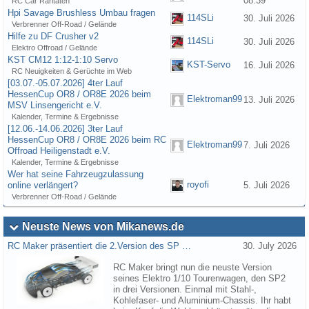
08:39
RC Car Raritäten
Hpi Savage Brushless Umbau fragen
114SLi
30. Juli 2026
Verbrenner Off-Road / Gelände
Hilfe zu DF Crusher v2
114SLi
30. Juli 2026
Elektro Offroad / Gelände
KST CM12 1:12-1:10 Servo
KST-Servo
16. Juli 2026
RC Neuigkeiten & Gerüchte im Web
[03.07.-05.07.2026] 4ter Lauf
HessenCup OR8 / OR8E 2026 beim
Elektroman99
13. Juli 2026
MSV Linsengericht e.V.
Kalender, Termine & Ergebnisse
[12.06.-14.06.2026] 3ter Lauf
HessenCup OR8 / OR8E 2026 beim RC
Elektroman99
7. Juli 2026
Offroad Heiligenstadt e.V.
Kalender, Termine & Ergebnisse
Wer hat seine Fahrzeugzulassung
royofi
online verlängert?
5. Juli 2026
Verbrenner Off-Road / Gelände
Neuste News von Mikanews.de
RC Maker präsentiert die 2.Version des SP …
30. July 2026
RC Maker bringt nun die neuste Version
seines Elektro 1/10 Tourenwagen, den SP2
in drei Versionen. Einmal mit Stahl-,
Kohlefaser- und Aluminium-Chassis. Ihr habt