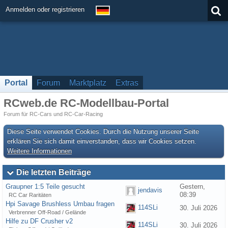
Anmelden oder registrieren
Portal
Forum
Marktplatz
Extras
RCweb.de RC-Modellbau-Portal
Forum für RC-Cars und RC-Car-Racing
Diese Seite verwendet Cookies. Durch die Nutzung unserer Seite
erklären Sie sich damit einverstanden, dass wir Cookies setzen.
Weitere Informationen
Die letzten Beiträge
Graupner 1:5 Teile gesucht
Gestern,
jendavis
08:39
RC Car Raritäten
Hpi Savage Brushless Umbau fragen
114SLi
30. Juli 2026
Verbrenner Off-Road / Gelände
Hilfe zu DF Crusher v2
114SLi
30. Juli 2026