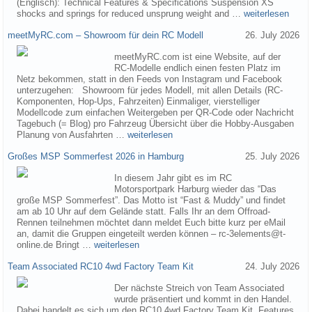
(Englisch): Technical Features & Specifications Suspension XS
shocks and springs for reduced unsprung weight and …
weiterlesen
meetMyRC.com – Showroom für dein RC Modell
26. July 2026
meetMyRC.com ist eine Website, auf der
RC-Modelle endlich einen festen Platz im
Netz bekommen, statt in den Feeds von Instagram und Facebook
unterzugehen: Showroom für jedes Modell, mit allen Details (RC-
Komponenten, Hop-Ups, Fahrzeiten) Einmaliger, vierstelliger
Modellcode zum einfachen Weitergeben per QR-Code oder Nachricht
Tagebuch (= Blog) pro Fahrzeug Übersicht über die Hobby-Ausgaben
Planung von Ausfahrten …
weiterlesen
Großes MSP Sommerfest 2026 in Hamburg
25. July 2026
In diesem Jahr gibt es im RC
Motorsportpark Harburg wieder das “Das
große MSP Sommerfest”. Das Motto ist “Fast & Muddy” und findet
am ab 10 Uhr auf dem Gelände statt. Falls Ihr an dem Offroad-
Rennen teilnehmen möchtet dann meldet Euch bitte kurz per eMail
an, damit die Gruppen eingeteilt werden können – rc-3elements@t-
online.de Bringt …
weiterlesen
Team Associated RC10 4wd Factory Team Kit
24. July 2026
Der nächste Streich von Team Associated
wurde präsentiert und kommt in den Handel.
Dabei handelt es sich um den RC10 4wd Factory Team Kit. Features