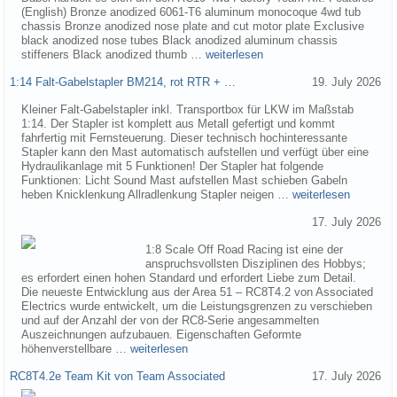
(English) Bronze anodized 6061-T6 aluminum monocoque 4wd tub
chassis Bronze anodized nose plate and cut motor plate Exclusive
black anodized nose tubes Black anodized aluminum chassis
stiffeners Black anodized thumb …
weiterlesen
1:14 Falt-Gabelstapler BM214, rot RTR + …
19. July 2026
Kleiner Falt-Gabelstapler inkl. Transportbox für LKW im Maßstab
1:14. Der Stapler ist komplett aus Metall gefertigt und kommt
fahrfertig mit Fernsteuerung. Dieser technisch hochinteressante
Stapler kann den Mast automatisch aufstellen und verfügt über eine
Hydraulikanlage mit 5 Funktionen! Der Stapler hat folgende
Funktionen: Licht Sound Mast aufstellen Mast schieben Gabeln
heben Knicklenkung Allradlenkung Stapler neigen …
weiterlesen
17. July 2026
1:8 Scale Off Road Racing ist eine der
anspruchsvollsten Disziplinen des Hobbys;
es erfordert einen hohen Standard und erfordert Liebe zum Detail.
Die neueste Entwicklung aus der Area 51 – RC8T4.2 von Associated
Electrics wurde entwickelt, um die Leistungsgrenzen zu verschieben
und auf der Anzahl der von der RC8-Serie angesammelten
Auszeichnungen aufzubauen. Eigenschaften Geformte
höhenverstellbare …
weiterlesen
RC8T4.2e Team Kit von Team Associated
17. July 2026