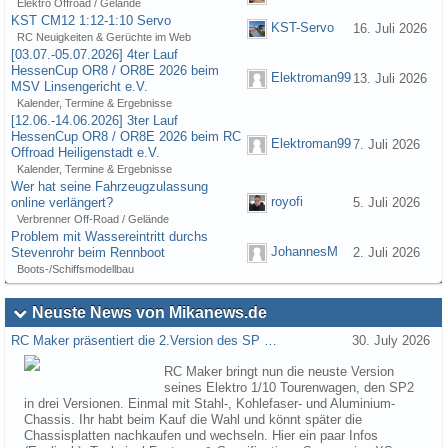
Elektro Offroad / Gelände
KST CM12 1:12-1:10 Servo
KST-Servo
16. Juli 2026
RC Neuigkeiten & Gerüchte im Web
[03.07.-05.07.2026] 4ter Lauf
HessenCup OR8 / OR8E 2026 beim
Elektroman99
13. Juli 2026
MSV Linsengericht e.V.
Kalender, Termine & Ergebnisse
[12.06.-14.06.2026] 3ter Lauf
HessenCup OR8 / OR8E 2026 beim RC
Elektroman99
7. Juli 2026
Offroad Heiligenstadt e.V.
Kalender, Termine & Ergebnisse
Wer hat seine Fahrzeugzulassung
royofi
online verlängert?
5. Juli 2026
Verbrenner Off-Road / Gelände
Problem mit Wassereintritt durchs
JohannesM
Stevenrohr beim Rennboot
2. Juli 2026
Boots-/Schiffsmodellbau
Neuste News von Mikanews.de
RC Maker präsentiert die 2.Version des SP …
30. July 2026
RC Maker bringt nun die neuste Version
seines Elektro 1/10 Tourenwagen, den SP2
in drei Versionen. Einmal mit Stahl-, Kohlefaser- und Aluminium-
Chassis. Ihr habt beim Kauf die Wahl und könnt später die
Chassisplatten nachkaufen und wechseln. Hier ein paar Infos