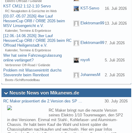
Elektro Offroad / Gelände
KST CM12 1:12-1:10 Servo
KST-Servo
16. Juli 2026
RC Neuigkeiten & Gerüchte im Web
[03.07.-05.07.2026] 4ter Lauf
HessenCup OR8 / OR8E 2026 beim
Elektroman99
13. Juli 2026
MSV Linsengericht e.V.
Kalender, Termine & Ergebnisse
[12.06.-14.06.2026] 3ter Lauf
HessenCup OR8 / OR8E 2026 beim RC
Elektroman99
7. Juli 2026
Offroad Heiligenstadt e.V.
Kalender, Termine & Ergebnisse
Wer hat seine Fahrzeugzulassung
royofi
online verlängert?
5. Juli 2026
Verbrenner Off-Road / Gelände
Problem mit Wassereintritt durchs
JohannesM
Stevenrohr beim Rennboot
2. Juli 2026
Boots-/Schiffsmodellbau
Neuste News von Mikanews.de
RC Maker präsentiert die 2.Version des SP …
30. July 2026
RC Maker bringt nun die neuste Version
seines Elektro 1/10 Tourenwagen, den SP2
in drei Versionen. Einmal mit Stahl-, Kohlefaser- und Aluminium-
Chassis. Ihr habt beim Kauf die Wahl und könnt später die
Chassisplatten nachkaufen und wechseln. Hier ein paar Infos