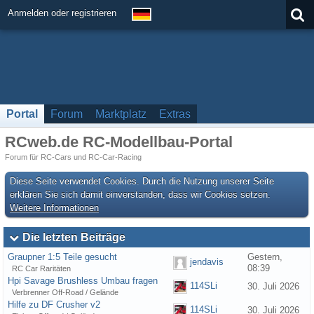
Anmelden oder registrieren
Portal
Forum
Marktplatz
Extras
RCweb.de RC-Modellbau-Portal
Forum für RC-Cars und RC-Car-Racing
Diese Seite verwendet Cookies. Durch die Nutzung unserer Seite
erklären Sie sich damit einverstanden, dass wir Cookies setzen.
Weitere Informationen
Die letzten Beiträge
Graupner 1:5 Teile gesucht
Gestern,
jendavis
08:39
RC Car Raritäten
Hpi Savage Brushless Umbau fragen
114SLi
30. Juli 2026
Verbrenner Off-Road / Gelände
Hilfe zu DF Crusher v2
114SLi
30. Juli 2026