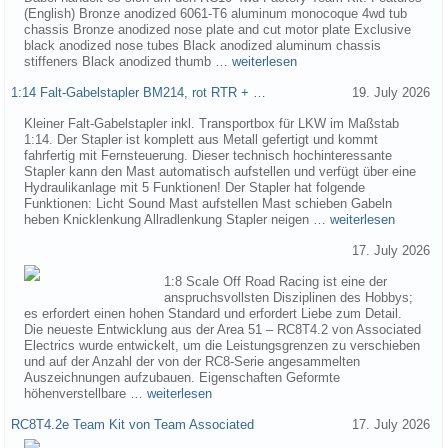
(English) Bronze anodized 6061-T6 aluminum monocoque 4wd tub
chassis Bronze anodized nose plate and cut motor plate Exclusive
black anodized nose tubes Black anodized aluminum chassis
stiffeners Black anodized thumb …
weiterlesen
1:14 Falt-Gabelstapler BM214, rot RTR + …
19. July 2026
Kleiner Falt-Gabelstapler inkl. Transportbox für LKW im Maßstab
1:14. Der Stapler ist komplett aus Metall gefertigt und kommt
fahrfertig mit Fernsteuerung. Dieser technisch hochinteressante
Stapler kann den Mast automatisch aufstellen und verfügt über eine
Hydraulikanlage mit 5 Funktionen! Der Stapler hat folgende
Funktionen: Licht Sound Mast aufstellen Mast schieben Gabeln
heben Knicklenkung Allradlenkung Stapler neigen …
weiterlesen
17. July 2026
1:8 Scale Off Road Racing ist eine der
anspruchsvollsten Disziplinen des Hobbys;
es erfordert einen hohen Standard und erfordert Liebe zum Detail.
Die neueste Entwicklung aus der Area 51 – RC8T4.2 von Associated
Electrics wurde entwickelt, um die Leistungsgrenzen zu verschieben
und auf der Anzahl der von der RC8-Serie angesammelten
Auszeichnungen aufzubauen. Eigenschaften Geformte
höhenverstellbare …
weiterlesen
RC8T4.2e Team Kit von Team Associated
17. July 2026