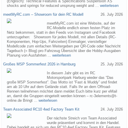
(Englisch): Technical Features & Specifications Suspension XS
shocks and springs for reduced unsprung weight and …
weiterlesen
meetMyRC.com – Showroom für dein RC Modell
26. July 2026
meetMyRC.com ist eine Website, auf der
RC-Modelle endlich einen festen Platz im
Netz bekommen, statt in den Feeds von Instagram und Facebook
unterzugehen: Showroom für jedes Modell, mit allen Details (RC-
Komponenten, Hop-Ups, Fahrzeiten) Einmaliger, vierstelliger
Modellcode zum einfachen Weitergeben per QR-Code oder Nachricht
Tagebuch (= Blog) pro Fahrzeug Übersicht über die Hobby-Ausgaben
Planung von Ausfahrten …
weiterlesen
Großes MSP Sommerfest 2026 in Hamburg
25. July 2026
In diesem Jahr gibt es im RC
Motorsportpark Harburg wieder das “Das
große MSP Sommerfest”. Das Motto ist “Fast & Muddy” und findet
am ab 10 Uhr auf dem Gelände statt. Falls Ihr an dem Offroad-
Rennen teilnehmen möchtet dann meldet Euch bitte kurz per eMail
an, damit die Gruppen eingeteilt werden können – rc-3elements@t-
online.de Bringt …
weiterlesen
Team Associated RC10 4wd Factory Team Kit
24. July 2026
Der nächste Streich von Team Associated
wurde präsentiert und kommt in den Handel.
Dabei handelt es sich um den RC10 4wd Factory Team Kit. Features