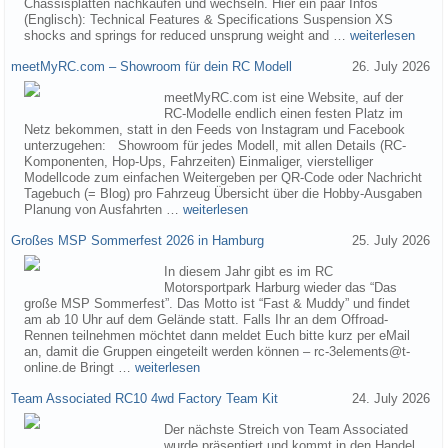
Chassisplatten nachkaufen und wechseln. Hier ein paar Infos
(Englisch): Technical Features & Specifications Suspension XS
shocks and springs for reduced unsprung weight and …
weiterlesen
meetMyRC.com – Showroom für dein RC Modell
26. July 2026
meetMyRC.com ist eine Website, auf der
RC-Modelle endlich einen festen Platz im
Netz bekommen, statt in den Feeds von Instagram und Facebook
unterzugehen: Showroom für jedes Modell, mit allen Details (RC-
Komponenten, Hop-Ups, Fahrzeiten) Einmaliger, vierstelliger
Modellcode zum einfachen Weitergeben per QR-Code oder Nachricht
Tagebuch (= Blog) pro Fahrzeug Übersicht über die Hobby-Ausgaben
Planung von Ausfahrten …
weiterlesen
Großes MSP Sommerfest 2026 in Hamburg
25. July 2026
In diesem Jahr gibt es im RC
Motorsportpark Harburg wieder das “Das
große MSP Sommerfest”. Das Motto ist “Fast & Muddy” und findet
am ab 10 Uhr auf dem Gelände statt. Falls Ihr an dem Offroad-
Rennen teilnehmen möchtet dann meldet Euch bitte kurz per eMail
an, damit die Gruppen eingeteilt werden können – rc-3elements@t-
online.de Bringt …
weiterlesen
Team Associated RC10 4wd Factory Team Kit
24. July 2026
Der nächste Streich von Team Associated
wurde präsentiert und kommt in den Handel.