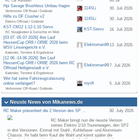
08:39
RC Car Raritäten
Hpi Savage Brushless Umbau fragen
114SLi
30. Juli 2026
Verbrenner Off-Road / Gelände
Hilfe zu DF Crusher v2
114SLi
30. Juli 2026
Elektro Offroad / Gelände
KST CM12 1:12-1:10 Servo
KST-Servo
16. Juli 2026
RC Neuigkeiten & Gerüchte im Web
[03.07.-05.07.2026] 4ter Lauf
HessenCup OR8 / OR8E 2026 beim
Elektroman99
13. Juli 2026
MSV Linsengericht e.V.
Kalender, Termine & Ergebnisse
[12.06.-14.06.2026] 3ter Lauf
HessenCup OR8 / OR8E 2026 beim RC
Elektroman99
7. Juli 2026
Offroad Heiligenstadt e.V.
Kalender, Termine & Ergebnisse
Wer hat seine Fahrzeugzulassung
royofi
online verlängert?
5. Juli 2026
Verbrenner Off-Road / Gelände
Neuste News von Mikanews.de
RC Maker präsentiert die 2.Version des SP …
30. July 2026
RC Maker bringt nun die neuste Version
seines Elektro 1/10 Tourenwagen, den SP2
in drei Versionen. Einmal mit Stahl-, Kohlefaser- und Aluminium-
Chassis. Ihr habt beim Kauf die Wahl und könnt später die