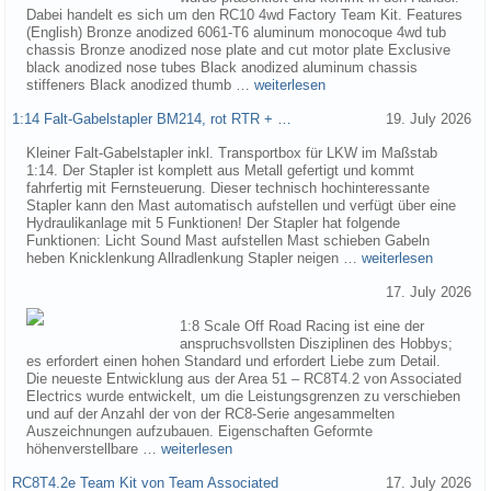
Dabei handelt es sich um den RC10 4wd Factory Team Kit. Features
(English) Bronze anodized 6061-T6 aluminum monocoque 4wd tub
chassis Bronze anodized nose plate and cut motor plate Exclusive
black anodized nose tubes Black anodized aluminum chassis
stiffeners Black anodized thumb …
weiterlesen
1:14 Falt-Gabelstapler BM214, rot RTR + …
19. July 2026
Kleiner Falt-Gabelstapler inkl. Transportbox für LKW im Maßstab
1:14. Der Stapler ist komplett aus Metall gefertigt und kommt
fahrfertig mit Fernsteuerung. Dieser technisch hochinteressante
Stapler kann den Mast automatisch aufstellen und verfügt über eine
Hydraulikanlage mit 5 Funktionen! Der Stapler hat folgende
Funktionen: Licht Sound Mast aufstellen Mast schieben Gabeln
heben Knicklenkung Allradlenkung Stapler neigen …
weiterlesen
17. July 2026
1:8 Scale Off Road Racing ist eine der
anspruchsvollsten Disziplinen des Hobbys;
es erfordert einen hohen Standard und erfordert Liebe zum Detail.
Die neueste Entwicklung aus der Area 51 – RC8T4.2 von Associated
Electrics wurde entwickelt, um die Leistungsgrenzen zu verschieben
und auf der Anzahl der von der RC8-Serie angesammelten
Auszeichnungen aufzubauen. Eigenschaften Geformte
höhenverstellbare …
weiterlesen
RC8T4.2e Team Kit von Team Associated
17. July 2026