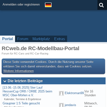
Anmelden oder registrieren
Portal
Forum
Marktplatz
Extras
RCweb.de RC-Modellbau-Portal
Forum für RC-Cars und RC-Car-Racing
Diese Seite verwendet Cookies. Durch die Nutzung unserer Seite
erklären Sie sich damit einverstanden, dass wir Cookies setzen.
Weitere Informationen
Die letzten Beiträge
[13.06.-15.06.2025] 5ter Lauf
HessenCup OR8 / OR8E 2025 beim
Vor 16
Elektroman99
MSC Ober-Mörlen e.V.
Stunden
Kalender, Termine & Ergebnisse
Graupner 1:5 Teile gesucht
Mittwoch,
jendavis