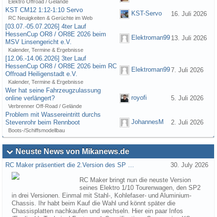
Elektro Offroad / Gelände
KST CM12 1:12-1:10 Servo
KST-Servo
16. Juli 2026
RC Neuigkeiten & Gerüchte im Web
[03.07.-05.07.2026] 4ter Lauf
HessenCup OR8 / OR8E 2026 beim
Elektroman99
13. Juli 2026
MSV Linsengericht e.V.
Kalender, Termine & Ergebnisse
[12.06.-14.06.2026] 3ter Lauf
HessenCup OR8 / OR8E 2026 beim RC
Elektroman99
7. Juli 2026
Offroad Heiligenstadt e.V.
Kalender, Termine & Ergebnisse
Wer hat seine Fahrzeugzulassung
royofi
online verlängert?
5. Juli 2026
Verbrenner Off-Road / Gelände
Problem mit Wassereintritt durchs
JohannesM
Stevenrohr beim Rennboot
2. Juli 2026
Boots-/Schiffsmodellbau
Neuste News von Mikanews.de
RC Maker präsentiert die 2.Version des SP …
30. July 2026
RC Maker bringt nun die neuste Version
seines Elektro 1/10 Tourenwagen, den SP2
in drei Versionen. Einmal mit Stahl-, Kohlefaser- und Aluminium-
Chassis. Ihr habt beim Kauf die Wahl und könnt später die
Chassisplatten nachkaufen und wechseln. Hier ein paar Infos