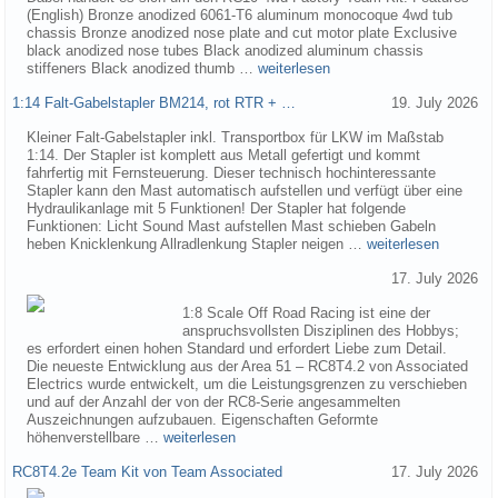
(English) Bronze anodized 6061-T6 aluminum monocoque 4wd tub
chassis Bronze anodized nose plate and cut motor plate Exclusive
black anodized nose tubes Black anodized aluminum chassis
stiffeners Black anodized thumb …
weiterlesen
1:14 Falt-Gabelstapler BM214, rot RTR + …
19. July 2026
Kleiner Falt-Gabelstapler inkl. Transportbox für LKW im Maßstab
1:14. Der Stapler ist komplett aus Metall gefertigt und kommt
fahrfertig mit Fernsteuerung. Dieser technisch hochinteressante
Stapler kann den Mast automatisch aufstellen und verfügt über eine
Hydraulikanlage mit 5 Funktionen! Der Stapler hat folgende
Funktionen: Licht Sound Mast aufstellen Mast schieben Gabeln
heben Knicklenkung Allradlenkung Stapler neigen …
weiterlesen
17. July 2026
1:8 Scale Off Road Racing ist eine der
anspruchsvollsten Disziplinen des Hobbys;
es erfordert einen hohen Standard und erfordert Liebe zum Detail.
Die neueste Entwicklung aus der Area 51 – RC8T4.2 von Associated
Electrics wurde entwickelt, um die Leistungsgrenzen zu verschieben
und auf der Anzahl der von der RC8-Serie angesammelten
Auszeichnungen aufzubauen. Eigenschaften Geformte
höhenverstellbare …
weiterlesen
RC8T4.2e Team Kit von Team Associated
17. July 2026