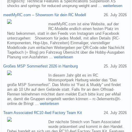
(Englisch): Technical Features & Specifications Suspension XS
shocks and springs for reduced unsprung weight and …
weiterlesen
meetMyRC.com – Showroom für dein RC Modell
26. July 2026
meetMyRC.com ist eine Website, auf der
RC-Modelle endlich einen festen Platz im
Netz bekommen, statt in den Feeds von Instagram und Facebook
unterzugehen: Showroom für jedes Modell, mit allen Details (RC-
Komponenten, Hop-Ups, Fahrzeiten) Einmaliger, vierstelliger
Modellcode zum einfachen Weitergeben per QR-Code oder Nachricht
Tagebuch (= Blog) pro Fahrzeug Übersicht über die Hobby-Ausgaben
Planung von Ausfahrten …
weiterlesen
Großes MSP Sommerfest 2026 in Hamburg
25. July 2026
In diesem Jahr gibt es im RC
Motorsportpark Harburg wieder das “Das
große MSP Sommerfest”. Das Motto ist “Fast & Muddy” und findet
am ab 10 Uhr auf dem Gelände statt. Falls Ihr an dem Offroad-
Rennen teilnehmen möchtet dann meldet Euch bitte kurz per eMail
an, damit die Gruppen eingeteilt werden können – rc-3elements@t-
online.de Bringt …
weiterlesen
Team Associated RC10 4wd Factory Team Kit
24. July 2026
Der nächste Streich von Team Associated
wurde präsentiert und kommt in den Handel.
Dabei handelt es sich um den RC10 4wd Factory Team Kit. Features