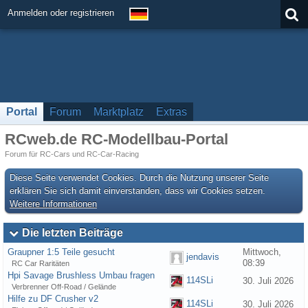
Anmelden oder registrieren
Portal
Forum
Marktplatz
Extras
RCweb.de RC-Modellbau-Portal
Forum für RC-Cars und RC-Car-Racing
Diese Seite verwendet Cookies. Durch die Nutzung unserer Seite
erklären Sie sich damit einverstanden, dass wir Cookies setzen.
Weitere Informationen
Die letzten Beiträge
Graupner 1:5 Teile gesucht
Mittwoch,
jendavis
08:39
RC Car Raritäten
Hpi Savage Brushless Umbau fragen
114SLi
30. Juli 2026
Verbrenner Off-Road / Gelände
Hilfe zu DF Crusher v2
114SLi
30. Juli 2026