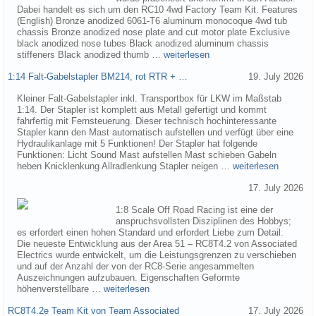
Dabei handelt es sich um den RC10 4wd Factory Team Kit. Features
(English) Bronze anodized 6061-T6 aluminum monocoque 4wd tub
chassis Bronze anodized nose plate and cut motor plate Exclusive
black anodized nose tubes Black anodized aluminum chassis
stiffeners Black anodized thumb …
weiterlesen
1:14 Falt-Gabelstapler BM214, rot RTR + …
19. July 2026
Kleiner Falt-Gabelstapler inkl. Transportbox für LKW im Maßstab
1:14. Der Stapler ist komplett aus Metall gefertigt und kommt
fahrfertig mit Fernsteuerung. Dieser technisch hochinteressante
Stapler kann den Mast automatisch aufstellen und verfügt über eine
Hydraulikanlage mit 5 Funktionen! Der Stapler hat folgende
Funktionen: Licht Sound Mast aufstellen Mast schieben Gabeln
heben Knicklenkung Allradlenkung Stapler neigen …
weiterlesen
17. July 2026
1:8 Scale Off Road Racing ist eine der
anspruchsvollsten Disziplinen des Hobbys;
es erfordert einen hohen Standard und erfordert Liebe zum Detail.
Die neueste Entwicklung aus der Area 51 – RC8T4.2 von Associated
Electrics wurde entwickelt, um die Leistungsgrenzen zu verschieben
und auf der Anzahl der von der RC8-Serie angesammelten
Auszeichnungen aufzubauen. Eigenschaften Geformte
höhenverstellbare …
weiterlesen
RC8T4.2e Team Kit von Team Associated
17. July 2026