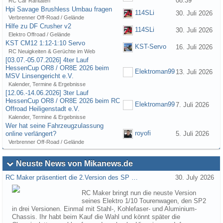
08:39
RC Car Raritäten
Hpi Savage Brushless Umbau fragen
114SLi
30. Juli 2026
Verbrenner Off-Road / Gelände
Hilfe zu DF Crusher v2
114SLi
30. Juli 2026
Elektro Offroad / Gelände
KST CM12 1:12-1:10 Servo
KST-Servo
16. Juli 2026
RC Neuigkeiten & Gerüchte im Web
[03.07.-05.07.2026] 4ter Lauf
HessenCup OR8 / OR8E 2026 beim
Elektroman99
13. Juli 2026
MSV Linsengericht e.V.
Kalender, Termine & Ergebnisse
[12.06.-14.06.2026] 3ter Lauf
HessenCup OR8 / OR8E 2026 beim RC
Elektroman99
7. Juli 2026
Offroad Heiligenstadt e.V.
Kalender, Termine & Ergebnisse
Wer hat seine Fahrzeugzulassung
royofi
online verlängert?
5. Juli 2026
Verbrenner Off-Road / Gelände
Neuste News von Mikanews.de
RC Maker präsentiert die 2.Version des SP …
30. July 2026
RC Maker bringt nun die neuste Version
seines Elektro 1/10 Tourenwagen, den SP2
in drei Versionen. Einmal mit Stahl-, Kohlefaser- und Aluminium-
Chassis. Ihr habt beim Kauf die Wahl und könnt später die