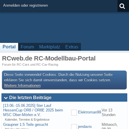
Anmelden oder registrieren
Portal
Forum
Marktplatz
Extras
RCweb.de RC-Modellbau-Portal
Forum für RC-Cars und RC-Car-Racing
Diese Seite verwendet Cookies. Durch die Nutzung unserer Seite
erklären Sie sich damit einverstanden, dass wir Cookies setzen.
Weitere Informationen
Die letzten Beiträge
[13.06.-15.06.2025] 5ter Lauf
HessenCup OR8 / OR8E 2025 beim
Vor 13
Elektroman99
MSC Ober-Mörlen e.V.
Stunden
Kalender, Termine & Ergebnisse
Graupner 1:5 Teile gesucht
Mittwoch,
jendavis