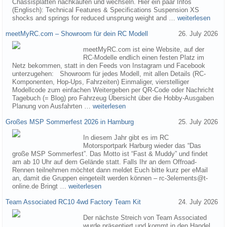
Chassisplatten nachkaufen und wechseln. Hier ein paar Infos
(Englisch): Technical Features & Specifications Suspension XS
shocks and springs for reduced unsprung weight and …
weiterlesen
meetMyRC.com – Showroom für dein RC Modell
26. July 2026
meetMyRC.com ist eine Website, auf der
RC-Modelle endlich einen festen Platz im
Netz bekommen, statt in den Feeds von Instagram und Facebook
unterzugehen: Showroom für jedes Modell, mit allen Details (RC-
Komponenten, Hop-Ups, Fahrzeiten) Einmaliger, vierstelliger
Modellcode zum einfachen Weitergeben per QR-Code oder Nachricht
Tagebuch (= Blog) pro Fahrzeug Übersicht über die Hobby-Ausgaben
Planung von Ausfahrten …
weiterlesen
Großes MSP Sommerfest 2026 in Hamburg
25. July 2026
In diesem Jahr gibt es im RC
Motorsportpark Harburg wieder das “Das
große MSP Sommerfest”. Das Motto ist “Fast & Muddy” und findet
am ab 10 Uhr auf dem Gelände statt. Falls Ihr an dem Offroad-
Rennen teilnehmen möchtet dann meldet Euch bitte kurz per eMail
an, damit die Gruppen eingeteilt werden können – rc-3elements@t-
online.de Bringt …
weiterlesen
Team Associated RC10 4wd Factory Team Kit
24. July 2026
Der nächste Streich von Team Associated
wurde präsentiert und kommt in den Handel.