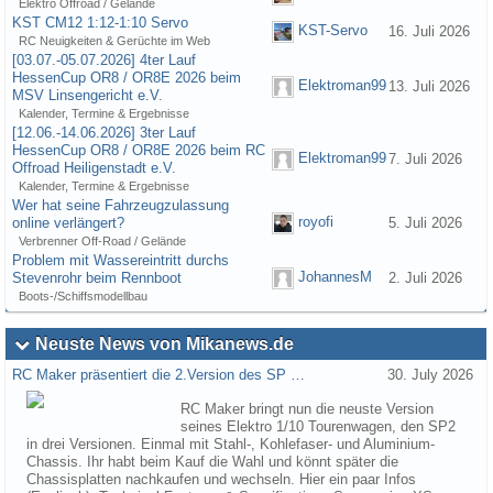
Elektro Offroad / Gelände
KST CM12 1:12-1:10 Servo
KST-Servo
16. Juli 2026
RC Neuigkeiten & Gerüchte im Web
[03.07.-05.07.2026] 4ter Lauf
HessenCup OR8 / OR8E 2026 beim
Elektroman99
13. Juli 2026
MSV Linsengericht e.V.
Kalender, Termine & Ergebnisse
[12.06.-14.06.2026] 3ter Lauf
HessenCup OR8 / OR8E 2026 beim RC
Elektroman99
7. Juli 2026
Offroad Heiligenstadt e.V.
Kalender, Termine & Ergebnisse
Wer hat seine Fahrzeugzulassung
royofi
online verlängert?
5. Juli 2026
Verbrenner Off-Road / Gelände
Problem mit Wassereintritt durchs
JohannesM
Stevenrohr beim Rennboot
2. Juli 2026
Boots-/Schiffsmodellbau
Neuste News von Mikanews.de
RC Maker präsentiert die 2.Version des SP …
30. July 2026
RC Maker bringt nun die neuste Version
seines Elektro 1/10 Tourenwagen, den SP2
in drei Versionen. Einmal mit Stahl-, Kohlefaser- und Aluminium-
Chassis. Ihr habt beim Kauf die Wahl und könnt später die
Chassisplatten nachkaufen und wechseln. Hier ein paar Infos