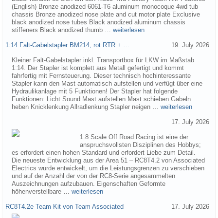
(English) Bronze anodized 6061-T6 aluminum monocoque 4wd tub
chassis Bronze anodized nose plate and cut motor plate Exclusive
black anodized nose tubes Black anodized aluminum chassis
stiffeners Black anodized thumb …
weiterlesen
1:14 Falt-Gabelstapler BM214, rot RTR + …
19. July 2026
Kleiner Falt-Gabelstapler inkl. Transportbox für LKW im Maßstab
1:14. Der Stapler ist komplett aus Metall gefertigt und kommt
fahrfertig mit Fernsteuerung. Dieser technisch hochinteressante
Stapler kann den Mast automatisch aufstellen und verfügt über eine
Hydraulikanlage mit 5 Funktionen! Der Stapler hat folgende
Funktionen: Licht Sound Mast aufstellen Mast schieben Gabeln
heben Knicklenkung Allradlenkung Stapler neigen …
weiterlesen
17. July 2026
1:8 Scale Off Road Racing ist eine der
anspruchsvollsten Disziplinen des Hobbys;
es erfordert einen hohen Standard und erfordert Liebe zum Detail.
Die neueste Entwicklung aus der Area 51 – RC8T4.2 von Associated
Electrics wurde entwickelt, um die Leistungsgrenzen zu verschieben
und auf der Anzahl der von der RC8-Serie angesammelten
Auszeichnungen aufzubauen. Eigenschaften Geformte
höhenverstellbare …
weiterlesen
RC8T4.2e Team Kit von Team Associated
17. July 2026