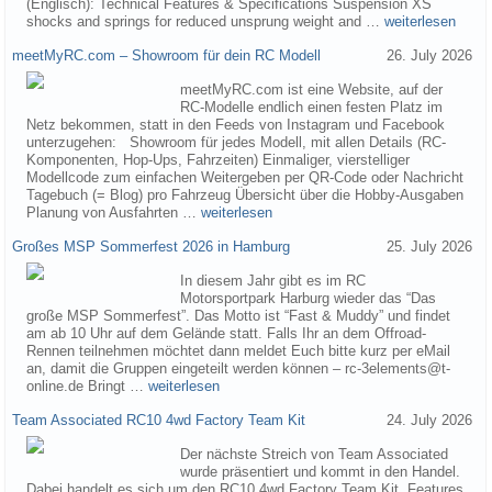
(Englisch): Technical Features & Specifications Suspension XS
shocks and springs for reduced unsprung weight and …
weiterlesen
meetMyRC.com – Showroom für dein RC Modell
26. July 2026
meetMyRC.com ist eine Website, auf der
RC-Modelle endlich einen festen Platz im
Netz bekommen, statt in den Feeds von Instagram und Facebook
unterzugehen: Showroom für jedes Modell, mit allen Details (RC-
Komponenten, Hop-Ups, Fahrzeiten) Einmaliger, vierstelliger
Modellcode zum einfachen Weitergeben per QR-Code oder Nachricht
Tagebuch (= Blog) pro Fahrzeug Übersicht über die Hobby-Ausgaben
Planung von Ausfahrten …
weiterlesen
Großes MSP Sommerfest 2026 in Hamburg
25. July 2026
In diesem Jahr gibt es im RC
Motorsportpark Harburg wieder das “Das
große MSP Sommerfest”. Das Motto ist “Fast & Muddy” und findet
am ab 10 Uhr auf dem Gelände statt. Falls Ihr an dem Offroad-
Rennen teilnehmen möchtet dann meldet Euch bitte kurz per eMail
an, damit die Gruppen eingeteilt werden können – rc-3elements@t-
online.de Bringt …
weiterlesen
Team Associated RC10 4wd Factory Team Kit
24. July 2026
Der nächste Streich von Team Associated
wurde präsentiert und kommt in den Handel.
Dabei handelt es sich um den RC10 4wd Factory Team Kit. Features