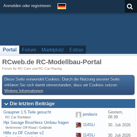
Anmelden oder registrieren
Portal
Forum
Marktplatz
Extras
RCweb.de RC-Modellbau-Portal
Forum für RC-Cars und RC-Car-Racing
Diese Seite verwendet Cookies. Durch die Nutzung unserer Seite
erklären Sie sich damit einverstanden, dass wir Cookies setzen.
Weitere Informationen
Die letzten Beiträge
Graupner 1:5 Teile gesucht
Gestern,
jendavis
08:39
RC Car Raritäten
Hpi Savage Brushless Umbau fragen
114SLi
30. Juli 2026
Verbrenner Off-Road / Gelände
Hilfe zu DF Crusher v2
114SLi
30. Juli 2026