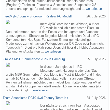
Chassisplatten nachkaufen und wechseln. Hier ein paar Infos
(Englisch): Technical Features & Specifications Suspension XS
shocks and springs for reduced unsprung weight and …
weiterlesen
meetMyRC.com – Showroom für dein RC Modell
26. July 2026
meetMyRC.com ist eine Website, auf der
RC-Modelle endlich einen festen Platz im
Netz bekommen, statt in den Feeds von Instagram und Facebook
unterzugehen: Showroom für jedes Modell, mit allen Details (RC-
Komponenten, Hop-Ups, Fahrzeiten) Einmaliger, vierstelliger
Modellcode zum einfachen Weitergeben per QR-Code oder Nachricht
Tagebuch (= Blog) pro Fahrzeug Übersicht über die Hobby-Ausgaben
Planung von Ausfahrten …
weiterlesen
Großes MSP Sommerfest 2026 in Hamburg
25. July 2026
In diesem Jahr gibt es im RC
Motorsportpark Harburg wieder das “Das
große MSP Sommerfest”. Das Motto ist “Fast & Muddy” und findet
am ab 10 Uhr auf dem Gelände statt. Falls Ihr an dem Offroad-
Rennen teilnehmen möchtet dann meldet Euch bitte kurz per eMail
an, damit die Gruppen eingeteilt werden können – rc-3elements@t-
online.de Bringt …
weiterlesen
Team Associated RC10 4wd Factory Team Kit
24. July 2026
Der nächste Streich von Team Associated
wurde präsentiert und kommt in den Handel.