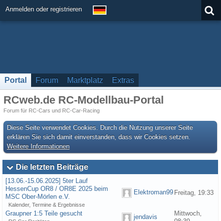
Anmelden oder registrieren
Portal
Forum
Marktplatz
Extras
RCweb.de RC-Modellbau-Portal
Forum für RC-Cars und RC-Car-Racing
Diese Seite verwendet Cookies. Durch die Nutzung unserer Seite
erklären Sie sich damit einverstanden, dass wir Cookies setzen.
Weitere Informationen
Die letzten Beiträge
[13.06.-15.06.2025] 5ter Lauf
HessenCup OR8 / OR8E 2025 beim
Elektroman99
Freitag, 19:33
MSC Ober-Mörlen e.V.
Kalender, Termine & Ergebnisse
Graupner 1:5 Teile gesucht
Mittwoch,
jendavis