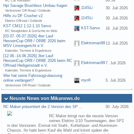
08:39
RC Car Raritäten
Hpi Savage Brushless Umbau fragen
114SLi
30. Juli 2026
Verbrenner Off-Road / Gelände
Hilfe zu DF Crusher v2
114SLi
30. Juli 2026
Elektro Offroad / Gelände
KST CM12 1:12-1:10 Servo
KST-Servo
16. Juli 2026
RC Neuigkeiten & Gerüchte im Web
[03.07.-05.07.2026] 4ter Lauf
HessenCup OR8 / OR8E 2026 beim
Elektroman99
13. Juli 2026
MSV Linsengericht e.V.
Kalender, Termine & Ergebnisse
[12.06.-14.06.2026] 3ter Lauf
HessenCup OR8 / OR8E 2026 beim RC
Elektroman99
7. Juli 2026
Offroad Heiligenstadt e.V.
Kalender, Termine & Ergebnisse
Wer hat seine Fahrzeugzulassung
royofi
online verlängert?
5. Juli 2026
Verbrenner Off-Road / Gelände
Neuste News von Mikanews.de
RC Maker präsentiert die 2.Version des SP …
30. July 2026
RC Maker bringt nun die neuste Version
seines Elektro 1/10 Tourenwagen, den SP2
in drei Versionen. Einmal mit Stahl-, Kohlefaser- und Aluminium-
Chassis. Ihr habt beim Kauf die Wahl und könnt später die