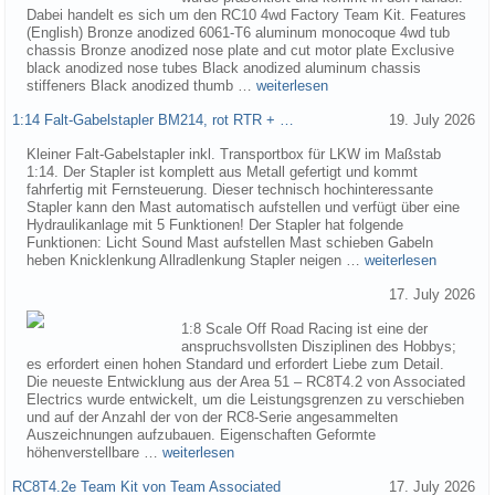
Dabei handelt es sich um den RC10 4wd Factory Team Kit. Features
(English) Bronze anodized 6061-T6 aluminum monocoque 4wd tub
chassis Bronze anodized nose plate and cut motor plate Exclusive
black anodized nose tubes Black anodized aluminum chassis
stiffeners Black anodized thumb …
weiterlesen
1:14 Falt-Gabelstapler BM214, rot RTR + …
19. July 2026
Kleiner Falt-Gabelstapler inkl. Transportbox für LKW im Maßstab
1:14. Der Stapler ist komplett aus Metall gefertigt und kommt
fahrfertig mit Fernsteuerung. Dieser technisch hochinteressante
Stapler kann den Mast automatisch aufstellen und verfügt über eine
Hydraulikanlage mit 5 Funktionen! Der Stapler hat folgende
Funktionen: Licht Sound Mast aufstellen Mast schieben Gabeln
heben Knicklenkung Allradlenkung Stapler neigen …
weiterlesen
17. July 2026
1:8 Scale Off Road Racing ist eine der
anspruchsvollsten Disziplinen des Hobbys;
es erfordert einen hohen Standard und erfordert Liebe zum Detail.
Die neueste Entwicklung aus der Area 51 – RC8T4.2 von Associated
Electrics wurde entwickelt, um die Leistungsgrenzen zu verschieben
und auf der Anzahl der von der RC8-Serie angesammelten
Auszeichnungen aufzubauen. Eigenschaften Geformte
höhenverstellbare …
weiterlesen
RC8T4.2e Team Kit von Team Associated
17. July 2026