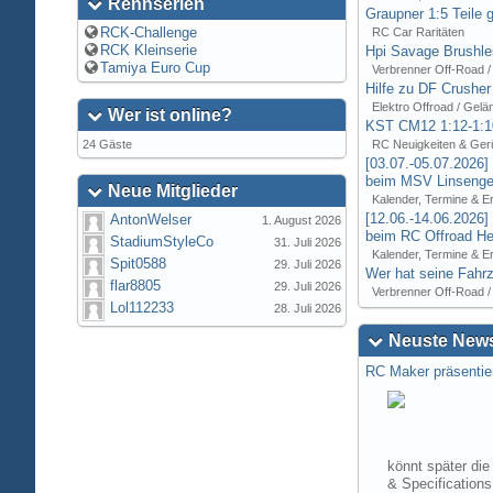
Rennserien
Graupner 1:5 Teile 
RCK-Challenge
RC Car Raritäten
RCK Kleinserie
Hpi Savage Brushl
Tamiya Euro Cup
Verbrenner Off-Road /
Hilfe zu DF Crusher
Elektro Offroad / Gelä
Wer ist online?
KST CM12 1:12-1:1
24 Gäste
RC Neuigkeiten & Ger
[03.07.-05.07.2026
beim MSV Linsenger
Neue Mitglieder
Kalender, Termine & E
[12.06.-14.06.2026
AntonWelser
1. August 2026
beim RC Offroad Hei
StadiumStyleCo
31. Juli 2026
Kalender, Termine & E
Spit0588
29. Juli 2026
Wer hat seine Fahrz
flar8805
29. Juli 2026
Verbrenner Off-Road /
Lol112233
28. Juli 2026
Neuste News
RC Maker präsentie
könnt später die
& Specification