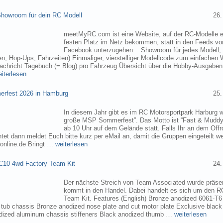
owroom für dein RC Modell
26.
meetMyRC.com ist eine Website, auf der RC-Modelle e
festen Platz im Netz bekommen, statt in den Feeds v
Facebook unterzugehen: Showroom für jedes Modell, m
, Hop-Ups, Fahrzeiten) Einmaliger, vierstelliger Modellcode zum einfachen 
chricht Tagebuch (= Blog) pro Fahrzeug Übersicht über die Hobby-Ausgabe
eiterlesen
rfest 2026 in Hamburg
25.
In diesem Jahr gibt es im RC Motorsportpark Harburg 
große MSP Sommerfest”. Das Motto ist “Fast & Muddy
ab 10 Uhr auf dem Gelände statt. Falls Ihr an dem Of
tet dann meldet Euch bitte kurz per eMail an, damit die Gruppen eingeteilt 
online.de Bringt …
weiterlesen
C10 4wd Factory Team Kit
24.
Der nächste Streich von Team Associated wurde präsen
kommt in den Handel. Dabei handelt es sich um den 
Team Kit. Features (English) Bronze anodized 6061-T
ub chassis Bronze anodized nose plate and cut motor plate Exclusive black
dized aluminum chassis stiffeners Black anodized thumb …
weiterlesen