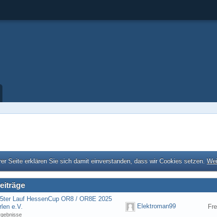
er Seite erklären Sie sich damit einverstanden, dass wir Cookies setzen.
Wei
eiträge
] 5ter Lauf HessenCup OR8 / OR8E 2025
Elektroman99
len e.V.
Fre
rgebnisse