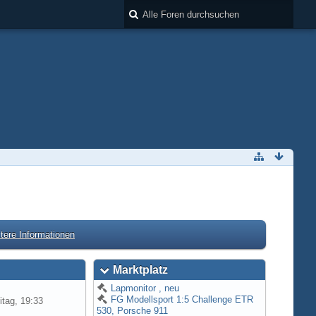
tere Informationen
Marktplatz
Lapmonitor , neu
FG Modellsport 1:5 Challenge ETR
itag, 19:33
530, Porsche 911