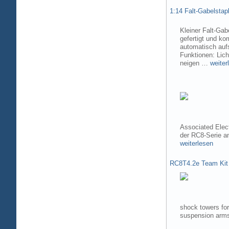
1:14 Falt-Gabelsta
Kleiner Falt-Gab
gefertigt und ko
automatisch aufs
Funktionen: Lic
neigen …
weiter
Associated Elec
der RC8-Serie 
weiterlesen
RC8T4.2e Team Kit
shock towers fo
suspension arms