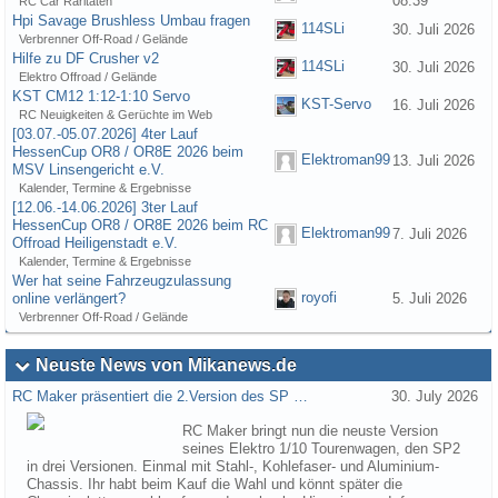
08:39
RC Car Raritäten
Hpi Savage Brushless Umbau fragen
114SLi
30. Juli 2026
Verbrenner Off-Road / Gelände
Hilfe zu DF Crusher v2
114SLi
30. Juli 2026
Elektro Offroad / Gelände
KST CM12 1:12-1:10 Servo
KST-Servo
16. Juli 2026
RC Neuigkeiten & Gerüchte im Web
[03.07.-05.07.2026] 4ter Lauf
HessenCup OR8 / OR8E 2026 beim
Elektroman99
13. Juli 2026
MSV Linsengericht e.V.
Kalender, Termine & Ergebnisse
[12.06.-14.06.2026] 3ter Lauf
HessenCup OR8 / OR8E 2026 beim RC
Elektroman99
7. Juli 2026
Offroad Heiligenstadt e.V.
Kalender, Termine & Ergebnisse
Wer hat seine Fahrzeugzulassung
royofi
online verlängert?
5. Juli 2026
Verbrenner Off-Road / Gelände
Neuste News von Mikanews.de
RC Maker präsentiert die 2.Version des SP …
30. July 2026
RC Maker bringt nun die neuste Version
seines Elektro 1/10 Tourenwagen, den SP2
in drei Versionen. Einmal mit Stahl-, Kohlefaser- und Aluminium-
Chassis. Ihr habt beim Kauf die Wahl und könnt später die