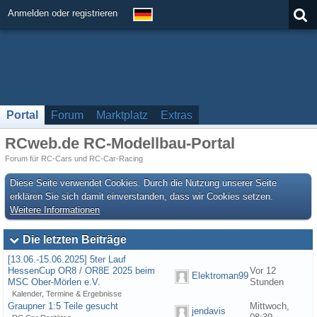
Anmelden oder registrieren
Portal
Forum
Marktplatz
Extras
RCweb.de RC-Modellbau-Portal
Forum für RC-Cars und RC-Car-Racing
Diese Seite verwendet Cookies. Durch die Nutzung unserer Seite
erklären Sie sich damit einverstanden, dass wir Cookies setzen.
Weitere Informationen
Die letzten Beiträge
[13.06.-15.06.2025] 5ter Lauf
HessenCup OR8 / OR8E 2025 beim
Vor 12
Elektroman99
MSC Ober-Mörlen e.V.
Stunden
Kalender, Termine & Ergebnisse
Graupner 1:5 Teile gesucht
Mittwoch,
jendavis