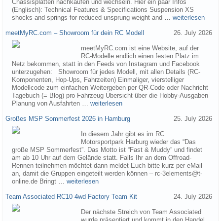
Chassisplatten nachkaufen und wechseln. Hier ein paar Infos
(Englisch): Technical Features & Specifications Suspension XS
shocks and springs for reduced unsprung weight and …
weiterlesen
meetMyRC.com – Showroom für dein RC Modell
26. July 2026
meetMyRC.com ist eine Website, auf der
RC-Modelle endlich einen festen Platz im
Netz bekommen, statt in den Feeds von Instagram und Facebook
unterzugehen: Showroom für jedes Modell, mit allen Details (RC-
Komponenten, Hop-Ups, Fahrzeiten) Einmaliger, vierstelliger
Modellcode zum einfachen Weitergeben per QR-Code oder Nachricht
Tagebuch (= Blog) pro Fahrzeug Übersicht über die Hobby-Ausgaben
Planung von Ausfahrten …
weiterlesen
Großes MSP Sommerfest 2026 in Hamburg
25. July 2026
In diesem Jahr gibt es im RC
Motorsportpark Harburg wieder das “Das
große MSP Sommerfest”. Das Motto ist “Fast & Muddy” und findet
am ab 10 Uhr auf dem Gelände statt. Falls Ihr an dem Offroad-
Rennen teilnehmen möchtet dann meldet Euch bitte kurz per eMail
an, damit die Gruppen eingeteilt werden können – rc-3elements@t-
online.de Bringt …
weiterlesen
Team Associated RC10 4wd Factory Team Kit
24. July 2026
Der nächste Streich von Team Associated
wurde präsentiert und kommt in den Handel.