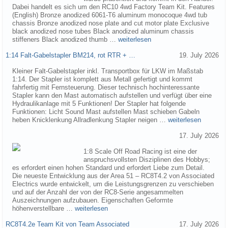
Dabei handelt es sich um den RC10 4wd Factory Team Kit. Features
(English) Bronze anodized 6061-T6 aluminum monocoque 4wd tub
chassis Bronze anodized nose plate and cut motor plate Exclusive
black anodized nose tubes Black anodized aluminum chassis
stiffeners Black anodized thumb …
weiterlesen
1:14 Falt-Gabelstapler BM214, rot RTR + …
19. July 2026
Kleiner Falt-Gabelstapler inkl. Transportbox für LKW im Maßstab
1:14. Der Stapler ist komplett aus Metall gefertigt und kommt
fahrfertig mit Fernsteuerung. Dieser technisch hochinteressante
Stapler kann den Mast automatisch aufstellen und verfügt über eine
Hydraulikanlage mit 5 Funktionen! Der Stapler hat folgende
Funktionen: Licht Sound Mast aufstellen Mast schieben Gabeln
heben Knicklenkung Allradlenkung Stapler neigen …
weiterlesen
17. July 2026
1:8 Scale Off Road Racing ist eine der
anspruchsvollsten Disziplinen des Hobbys;
es erfordert einen hohen Standard und erfordert Liebe zum Detail.
Die neueste Entwicklung aus der Area 51 – RC8T4.2 von Associated
Electrics wurde entwickelt, um die Leistungsgrenzen zu verschieben
und auf der Anzahl der von der RC8-Serie angesammelten
Auszeichnungen aufzubauen. Eigenschaften Geformte
höhenverstellbare …
weiterlesen
RC8T4.2e Team Kit von Team Associated
17. July 2026