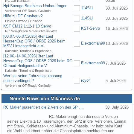
08:39
RC Car Raritäten
Hpi Savage Brushless Umbau fragen
114SLi
30. Juli 2026
Verbrenner Off-Road / Gelände
Hilfe zu DF Crusher v2
114SLi
30. Juli 2026
Elektro Offroad / Gelände
KST CM12 1:12-1:10 Servo
KST-Servo
16. Juli 2026
RC Neuigkeiten & Gerüchte im Web
[03.07.-05.07.2026] 4ter Lauf
HessenCup OR8 / OR8E 2026 beim
Elektroman99
13. Juli 2026
MSV Linsengericht e.V.
Kalender, Termine & Ergebnisse
[12.06.-14.06.2026] 3ter Lauf
HessenCup OR8 / OR8E 2026 beim RC
Elektroman99
7. Juli 2026
Offroad Heiligenstadt e.V.
Kalender, Termine & Ergebnisse
Wer hat seine Fahrzeugzulassung
royofi
online verlängert?
5. Juli 2026
Verbrenner Off-Road / Gelände
Neuste News von Mikanews.de
RC Maker präsentiert die 2.Version des SP …
30. July 2026
RC Maker bringt nun die neuste Version
seines Elektro 1/10 Tourenwagen, den SP2 in drei Versionen. Einmal
mit Stahl-, Kohlefaser- und Aluminium-Chassis. Ihr habt beim Kauf
die Wahl und könnt später die Chassisplatten nachkaufen und