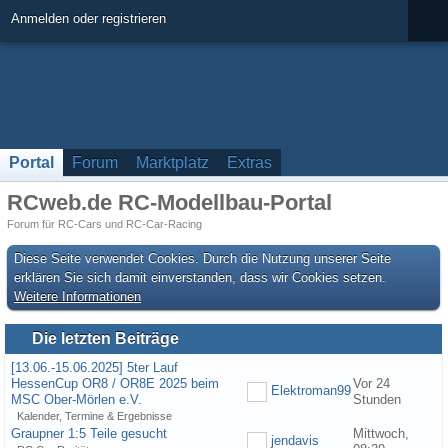
Anmelden oder registrieren
Portal
Forum
Marktplatz
Extras
RCweb.de RC-Modellbau-Portal
Forum für RC-Cars und RC-Car-Racing
Diese Seite verwendet Cookies. Durch die Nutzung unserer Seite
erklären Sie sich damit einverstanden, dass wir Cookies setzen.
Weitere Informationen
Die letzten Beiträge
[13.06.-15.06.2025] 5ter Lauf
HessenCup OR8 / OR8E 2025 beim
Vor 24
Elektroman99
MSC Ober-Mörlen e.V.
Stunden
Kalender, Termine & Ergebnisse
Graupner 1:5 Teile gesucht
Mittwoch,
jendavis