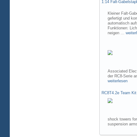
1:14 Falt-Gabelsta
Kleiner Falt-Gab
gefertigt und ko
automatisch aufs
Funktionen: Lic
neigen …
weiter
Associated Elec
der RC8-Serie 
weiterlesen
RC8T4.2e Team Kit
shock towers fo
suspension arms