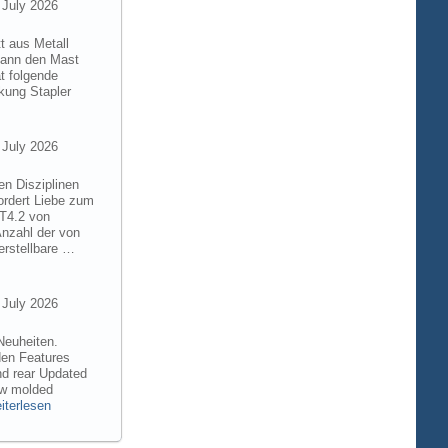
 July 2026
t aus Metall
 kann den Mast
t folgende
kung Stapler
 July 2026
en Disziplinen
ordert Liebe zum
8T4.2 von
Anzahl der von
rstellbare …
 July 2026
Neuheiten.
den Features
nd rear Updated
ew molded
iterlesen