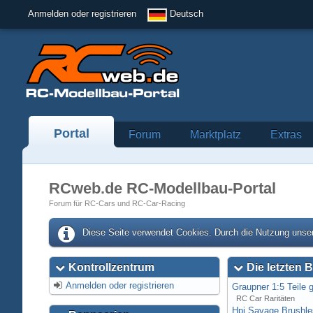
Anmelden oder registrieren
Deutsch
Portal
Forum
Marktplatz
Extras
RCweb.de RC-Modellbau-Portal
Forum für RC-Cars und RC-Car-Racing
Diese Seite verwendet Cookies. Durch die Nutzung unser
Kontrollzentrum
Die letzten B
Anmelden oder registrieren
Graupner 1:5 Teile 
RC Car Raritäten
Hpi Savage Brushl