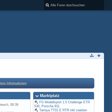
tere Informationen
Marktplatz
FG Modellsport 1:5 Challenge ETR
twoch, 08:39
530, Porsche 911
Tamiya TT01 E RTR inkl zweiten