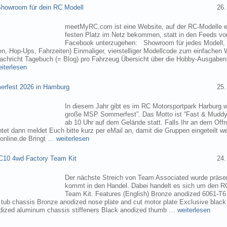
owroom für dein RC Modell
26.
meetMyRC.com ist eine Website, auf der RC-Modelle e
festen Platz im Netz bekommen, statt in den Feeds v
Facebook unterzugehen: Showroom für jedes Modell, m
, Hop-Ups, Fahrzeiten) Einmaliger, vierstelliger Modellcode zum einfachen 
chricht Tagebuch (= Blog) pro Fahrzeug Übersicht über die Hobby-Ausgabe
eiterlesen
rfest 2026 in Hamburg
25.
In diesem Jahr gibt es im RC Motorsportpark Harburg 
große MSP Sommerfest”. Das Motto ist “Fast & Muddy
ab 10 Uhr auf dem Gelände statt. Falls Ihr an dem Of
tet dann meldet Euch bitte kurz per eMail an, damit die Gruppen eingeteilt 
online.de Bringt …
weiterlesen
C10 4wd Factory Team Kit
24.
Der nächste Streich von Team Associated wurde präsen
kommt in den Handel. Dabei handelt es sich um den 
Team Kit. Features (English) Bronze anodized 6061-T
ub chassis Bronze anodized nose plate and cut motor plate Exclusive black
dized aluminum chassis stiffeners Black anodized thumb …
weiterlesen