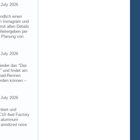
 July 2026
ndlich einen
on Instagram und
it allen Details
Weitergeben per
n Planung von
 July 2026
wieder das “Das
” und findet am
froad-Rennen
werden können –
 July 2026
tiert und
RC10 4wd Factory
6 aluminum
 anodized nose