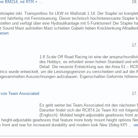
pler BM214, rot RTR + …
19.
elstapler inkl. Transportbox für LKW im Maßstab 1:14. Der Stapler ist komplet
mmt fahrfertig mit Fernsteuerung. Dieser technisch hochinteressante Stapler
tellen und verfügt über eine Hydraulikanlage mit 5 Funktionen! Der Stapler ha
ht Sound Mast aufstellen Mast schieben Gabeln heben Knicklenkung Allradlen
lesen
17.
1:8 Scale Off Road Racing ist eine der anspruchsvollst
des Hobbys; es erfordert einen hohen Standard und erf
Detail. Die neueste Entwicklung aus der Area 51 – RC
trics wurde entwickelt, um die Leistungsgrenzen zu verschieben und auf der 
angesammelten Auszeichnungen aufzubauen. Eigenschaften Geformte höhenve
 von Team Associated
17.
Es geht weiter bei Team Associated mit den nächsten 
Darunter findet sich der RC8T4.2e Team Kit mit folgen
(Englisch): Molded height-adjustable gearboxes front a
r height-adjustable gearboxes that feature more body mount height options N
 front and rear for increased durability and modern look New 16deg KPI …
we