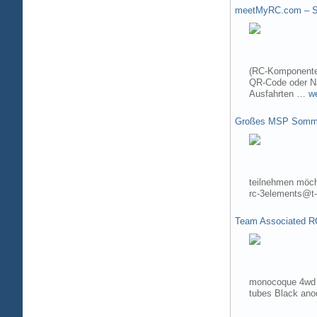
meetMyRC.com – Sh
(RC-Komponenten
QR-Code oder Na
Ausfahrten …
w
Großes MSP Somme
teilnehmen möch
rc-3elements@t-
Team Associated R
monocoque 4wd t
tubes Black ano