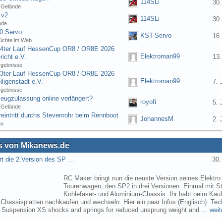
114SLi
30.
 Gelände
 v2
114SLi
30.
nde
0 Servo
KST-Servo
16.
üchte im Web
] 4ter Lauf HessenCup OR8 / OR8E 2026
Elektroman99
icht e.V.
13.
rgebnisse
] 3ter Lauf HessenCup OR8 / OR8E 2026
Elektroman99
ligenstadt e.V.
7. 
rgebnisse
eugzulassung online verlängert?
royofi
5. 
 Gelände
eintritt durchs Stevenrohr beim Rennboot
JohannesM
2. 
au
 von Mikanews.de
rt die 2.Version des SP …
30.
RC Maker bringt nun die neuste Version seines Elektro
Tourenwagen, den SP2 in drei Versionen. Einmal mit St
Kohlefaser- und Aluminium-Chassis. Ihr habt beim Kau
 Chassisplatten nachkaufen und wechseln. Hier ein paar Infos (Englisch): Tec
s Suspension XS shocks and springs for reduced unsprung weight and …
weit