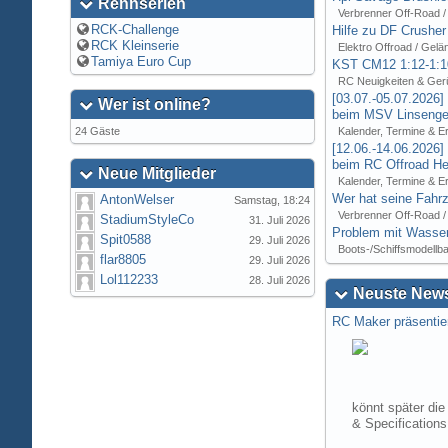
Rennserien
Verbrenner Off-Road /
RCK-Challenge
Hilfe zu DF Crusher
RCK Kleinserie
Elektro Offroad / Gelä
Tamiya Euro Cup
KST CM12 1:12-1:1
RC Neuigkeiten & Ger
[03.07.-05.07.2026
Wer ist online?
beim MSV Linsenger
24 Gäste
Kalender, Termine & E
[12.06.-14.06.2026
beim RC Offroad Hei
Neue Mitglieder
Kalender, Termine & E
Wer hat seine Fahrz
AntonWelser
Samstag, 18:24
Verbrenner Off-Road /
StadiumStyleCo
31. Juli 2026
Problem mit Wasser
Spit0588
29. Juli 2026
Boots-/Schiffsmodellb
flar8805
29. Juli 2026
Lol112233
28. Juli 2026
Neuste News
RC Maker präsentie
könnt später die
& Specification