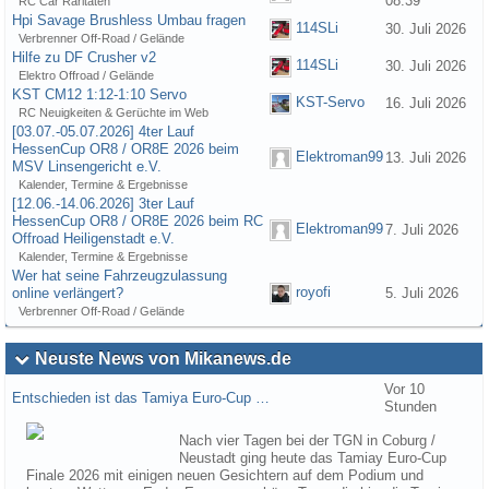
08:39
RC Car Raritäten
Hpi Savage Brushless Umbau fragen
114SLi
30. Juli 2026
Verbrenner Off-Road / Gelände
Hilfe zu DF Crusher v2
114SLi
30. Juli 2026
Elektro Offroad / Gelände
KST CM12 1:12-1:10 Servo
KST-Servo
16. Juli 2026
RC Neuigkeiten & Gerüchte im Web
[03.07.-05.07.2026] 4ter Lauf
HessenCup OR8 / OR8E 2026 beim
Elektroman99
13. Juli 2026
MSV Linsengericht e.V.
Kalender, Termine & Ergebnisse
[12.06.-14.06.2026] 3ter Lauf
HessenCup OR8 / OR8E 2026 beim RC
Elektroman99
7. Juli 2026
Offroad Heiligenstadt e.V.
Kalender, Termine & Ergebnisse
Wer hat seine Fahrzeugzulassung
royofi
online verlängert?
5. Juli 2026
Verbrenner Off-Road / Gelände
Neuste News von Mikanews.de
Vor 10
Entschieden ist das Tamiya Euro-Cup …
Stunden
Nach vier Tagen bei der TGN in Coburg /
Neustadt ging heute das Tamiay Euro-Cup
Finale 2026 mit einigen neuen Gesichtern auf dem Podium und