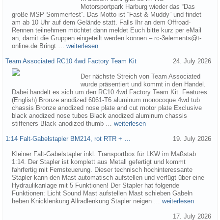
Motorsportpark Harburg wieder das “Das
große MSP Sommerfest”. Das Motto ist “Fast & Muddy” und findet
am ab 10 Uhr auf dem Gelände statt. Falls Ihr an dem Offroad-
Rennen teilnehmen möchtet dann meldet Euch bitte kurz per eMail
an, damit die Gruppen eingeteilt werden können – rc-3elements@t-
online.de Bringt …
weiterlesen
Team Associated RC10 4wd Factory Team Kit
24. July 2026
Der nächste Streich von Team Associated
wurde präsentiert und kommt in den Handel.
Dabei handelt es sich um den RC10 4wd Factory Team Kit. Features
(English) Bronze anodized 6061-T6 aluminum monocoque 4wd tub
chassis Bronze anodized nose plate and cut motor plate Exclusive
black anodized nose tubes Black anodized aluminum chassis
stiffeners Black anodized thumb …
weiterlesen
1:14 Falt-Gabelstapler BM214, rot RTR + …
19. July 2026
Kleiner Falt-Gabelstapler inkl. Transportbox für LKW im Maßstab
1:14. Der Stapler ist komplett aus Metall gefertigt und kommt
fahrfertig mit Fernsteuerung. Dieser technisch hochinteressante
Stapler kann den Mast automatisch aufstellen und verfügt über eine
Hydraulikanlage mit 5 Funktionen! Der Stapler hat folgende
Funktionen: Licht Sound Mast aufstellen Mast schieben Gabeln
heben Knicklenkung Allradlenkung Stapler neigen …
weiterlesen
17. July 2026