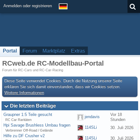
Anmelden oder registrieren
Portal
Forum
Marktplatz
Extras
RCweb.de RC-Modellbau-Portal
Forum für RC-Cars und RC-Car-Racing
Diese Seite verwendet Cookies. Durch die Nutzung unserer Seite
erklären Sie sich damit einverstanden, dass wir Cookies setzen.
Weitere Informationen
Die letzten Beiträge
Graupner 1:5 Teile gesucht
Vor 18
jendavis
Stunden
RC Car Raritäten
Hpi Savage Brushless Umbau fragen
114SLi
30. Juli 2026
Verbrenner Off-Road / Gelände
Hilfe zu DF Crusher v2
114SLi
30. Juli 2026