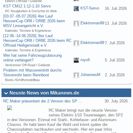
Elektro Offroad / Gelände
KST CM12 1:12-1:10 Servo
KST-Servo
16. Juli 2026
RC Neuigkeiten & Gerüchte im Web
[03.07.-05.07.2026] 4ter Lauf
HessenCup OR8 / OR8E 2026 beim
Elektroman99
13. Juli 2026
MSV Linsengericht e.V.
Kalender, Termine & Ergebnisse
[12.06.-14.06.2026] 3ter Lauf
HessenCup OR8 / OR8E 2026 beim RC
Elektroman99
7. Juli 2026
Offroad Heiligenstadt e.V.
Kalender, Termine & Ergebnisse
Wer hat seine Fahrzeugzulassung
royofi
online verlängert?
5. Juli 2026
Verbrenner Off-Road / Gelände
Problem mit Wassereintritt durchs
JohannesM
Stevenrohr beim Rennboot
2. Juli 2026
Boots-/Schiffsmodellbau
Neuste News von Mikanews.de
RC Maker präsentiert die 2.Version des SP …
30. July 2026
RC Maker bringt nun die neuste Version
seines Elektro 1/10 Tourenwagen, den SP2
in drei Versionen. Einmal mit Stahl-, Kohlefaser- und Aluminium-
Chassis. Ihr habt beim Kauf die Wahl und könnt später die
Chassisplatten nachkaufen und wechseln. Hier ein paar Infos