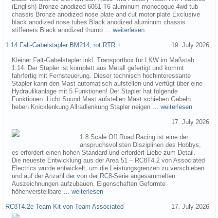
(English) Bronze anodized 6061-T6 aluminum monocoque 4wd tub
chassis Bronze anodized nose plate and cut motor plate Exclusive
black anodized nose tubes Black anodized aluminum chassis
stiffeners Black anodized thumb …
weiterlesen
1:14 Falt-Gabelstapler BM214, rot RTR + …
19. July 2026
Kleiner Falt-Gabelstapler inkl. Transportbox für LKW im Maßstab
1:14. Der Stapler ist komplett aus Metall gefertigt und kommt
fahrfertig mit Fernsteuerung. Dieser technisch hochinteressante
Stapler kann den Mast automatisch aufstellen und verfügt über eine
Hydraulikanlage mit 5 Funktionen! Der Stapler hat folgende
Funktionen: Licht Sound Mast aufstellen Mast schieben Gabeln
heben Knicklenkung Allradlenkung Stapler neigen …
weiterlesen
17. July 2026
1:8 Scale Off Road Racing ist eine der
anspruchsvollsten Disziplinen des Hobbys;
es erfordert einen hohen Standard und erfordert Liebe zum Detail.
Die neueste Entwicklung aus der Area 51 – RC8T4.2 von Associated
Electrics wurde entwickelt, um die Leistungsgrenzen zu verschieben
und auf der Anzahl der von der RC8-Serie angesammelten
Auszeichnungen aufzubauen. Eigenschaften Geformte
höhenverstellbare …
weiterlesen
RC8T4.2e Team Kit von Team Associated
17. July 2026