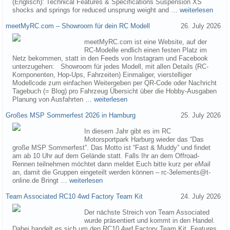
(Englisch): Technical Features & Specifications Suspension XS
shocks and springs for reduced unsprung weight and …
weiterlesen
meetMyRC.com – Showroom für dein RC Modell
26. July 2026
meetMyRC.com ist eine Website, auf der
RC-Modelle endlich einen festen Platz im
Netz bekommen, statt in den Feeds von Instagram und Facebook
unterzugehen: Showroom für jedes Modell, mit allen Details (RC-
Komponenten, Hop-Ups, Fahrzeiten) Einmaliger, vierstelliger
Modellcode zum einfachen Weitergeben per QR-Code oder Nachricht
Tagebuch (= Blog) pro Fahrzeug Übersicht über die Hobby-Ausgaben
Planung von Ausfahrten …
weiterlesen
Großes MSP Sommerfest 2026 in Hamburg
25. July 2026
In diesem Jahr gibt es im RC
Motorsportpark Harburg wieder das “Das
große MSP Sommerfest”. Das Motto ist “Fast & Muddy” und findet
am ab 10 Uhr auf dem Gelände statt. Falls Ihr an dem Offroad-
Rennen teilnehmen möchtet dann meldet Euch bitte kurz per eMail
an, damit die Gruppen eingeteilt werden können – rc-3elements@t-
online.de Bringt …
weiterlesen
Team Associated RC10 4wd Factory Team Kit
24. July 2026
Der nächste Streich von Team Associated
wurde präsentiert und kommt in den Handel.
Dabei handelt es sich um den RC10 4wd Factory Team Kit. Features