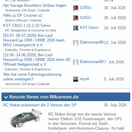
08:39
RC Car Raritäten
Hpi Savage Brushless Umbau fragen
114SLi
30. Juli 2026
Verbrenner Off-Road / Gelände
Hilfe zu DF Crusher v2
114SLi
30. Juli 2026
Elektro Offroad / Gelände
KST CM12 1:12-1:10 Servo
KST-Servo
16. Juli 2026
RC Neuigkeiten & Gerüchte im Web
[03.07.-05.07.2026] 4ter Lauf
HessenCup OR8 / OR8E 2026 beim
Elektroman99
13. Juli 2026
MSV Linsengericht e.V.
Kalender, Termine & Ergebnisse
[12.06.-14.06.2026] 3ter Lauf
HessenCup OR8 / OR8E 2026 beim RC
Elektroman99
7. Juli 2026
Offroad Heiligenstadt e.V.
Kalender, Termine & Ergebnisse
Wer hat seine Fahrzeugzulassung
royofi
online verlängert?
5. Juli 2026
Verbrenner Off-Road / Gelände
Neuste News von Mikanews.de
RC Maker präsentiert die 2.Version des SP …
30. July 2026
RC Maker bringt nun die neuste Version
seines Elektro 1/10 Tourenwagen, den SP2
in drei Versionen. Einmal mit Stahl-,
Kohlefaser- und Aluminium-Chassis. Ihr habt