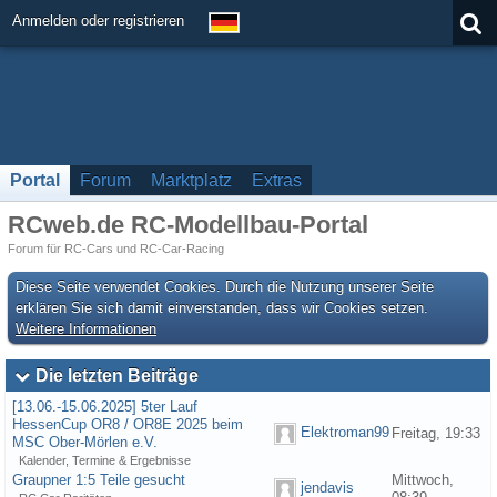
Anmelden oder registrieren
Portal
Forum
Marktplatz
Extras
RCweb.de RC-Modellbau-Portal
Forum für RC-Cars und RC-Car-Racing
Diese Seite verwendet Cookies. Durch die Nutzung unserer Seite
erklären Sie sich damit einverstanden, dass wir Cookies setzen.
Weitere Informationen
Die letzten Beiträge
[13.06.-15.06.2025] 5ter Lauf
HessenCup OR8 / OR8E 2025 beim
Elektroman99
Freitag, 19:33
MSC Ober-Mörlen e.V.
Kalender, Termine & Ergebnisse
Graupner 1:5 Teile gesucht
Mittwoch,
jendavis