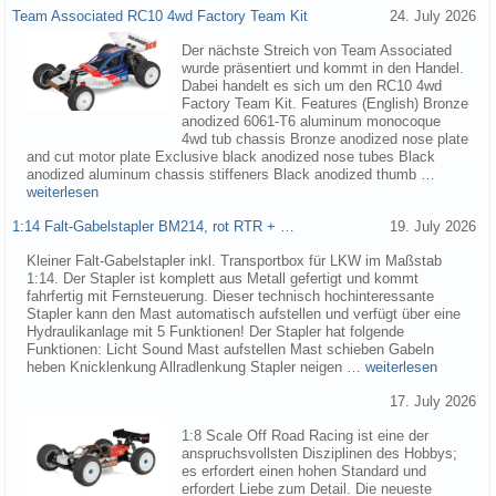
Team Associated RC10 4wd Factory Team Kit
24. July 2026
Der nächste Streich von Team Associated
wurde präsentiert und kommt in den Handel.
Dabei handelt es sich um den RC10 4wd
Factory Team Kit. Features (English) Bronze
anodized 6061-T6 aluminum monocoque
4wd tub chassis Bronze anodized nose plate
and cut motor plate Exclusive black anodized nose tubes Black
anodized aluminum chassis stiffeners Black anodized thumb …
weiterlesen
1:14 Falt-Gabelstapler BM214, rot RTR + …
19. July 2026
Kleiner Falt-Gabelstapler inkl. Transportbox für LKW im Maßstab
1:14. Der Stapler ist komplett aus Metall gefertigt und kommt
fahrfertig mit Fernsteuerung. Dieser technisch hochinteressante
Stapler kann den Mast automatisch aufstellen und verfügt über eine
Hydraulikanlage mit 5 Funktionen! Der Stapler hat folgende
Funktionen: Licht Sound Mast aufstellen Mast schieben Gabeln
heben Knicklenkung Allradlenkung Stapler neigen …
weiterlesen
17. July 2026
1:8 Scale Off Road Racing ist eine der
anspruchsvollsten Disziplinen des Hobbys;
es erfordert einen hohen Standard und
erfordert Liebe zum Detail. Die neueste