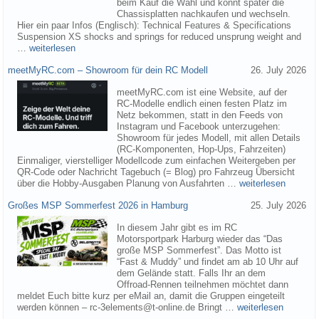
beim Kauf die Wahl und könnt später die
Chassisplatten nachkaufen und wechseln.
Hier ein paar Infos (Englisch): Technical Features & Specifications
Suspension XS shocks and springs for reduced unsprung weight and
…
weiterlesen
meetMyRC.com – Showroom für dein RC Modell
26. July 2026
meetMyRC.com ist eine Website, auf der
RC-Modelle endlich einen festen Platz im
Netz bekommen, statt in den Feeds von
Instagram und Facebook unterzugehen:
Showroom für jedes Modell, mit allen Details
(RC-Komponenten, Hop-Ups, Fahrzeiten)
Einmaliger, vierstelliger Modellcode zum einfachen Weitergeben per
QR-Code oder Nachricht Tagebuch (= Blog) pro Fahrzeug Übersicht
über die Hobby-Ausgaben Planung von Ausfahrten …
weiterlesen
Großes MSP Sommerfest 2026 in Hamburg
25. July 2026
In diesem Jahr gibt es im RC
Motorsportpark Harburg wieder das “Das
große MSP Sommerfest”. Das Motto ist
“Fast & Muddy” und findet am ab 10 Uhr auf
dem Gelände statt. Falls Ihr an dem
Offroad-Rennen teilnehmen möchtet dann
meldet Euch bitte kurz per eMail an, damit die Gruppen eingeteilt
werden können – rc-3elements@t-online.de Bringt …
weiterlesen