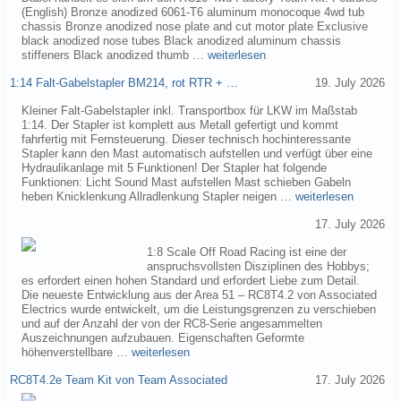
(English) Bronze anodized 6061-T6 aluminum monocoque 4wd tub
chassis Bronze anodized nose plate and cut motor plate Exclusive
black anodized nose tubes Black anodized aluminum chassis
stiffeners Black anodized thumb …
weiterlesen
1:14 Falt-Gabelstapler BM214, rot RTR + …
19. July 2026
Kleiner Falt-Gabelstapler inkl. Transportbox für LKW im Maßstab
1:14. Der Stapler ist komplett aus Metall gefertigt und kommt
fahrfertig mit Fernsteuerung. Dieser technisch hochinteressante
Stapler kann den Mast automatisch aufstellen und verfügt über eine
Hydraulikanlage mit 5 Funktionen! Der Stapler hat folgende
Funktionen: Licht Sound Mast aufstellen Mast schieben Gabeln
heben Knicklenkung Allradlenkung Stapler neigen …
weiterlesen
17. July 2026
1:8 Scale Off Road Racing ist eine der
anspruchsvollsten Disziplinen des Hobbys;
es erfordert einen hohen Standard und erfordert Liebe zum Detail.
Die neueste Entwicklung aus der Area 51 – RC8T4.2 von Associated
Electrics wurde entwickelt, um die Leistungsgrenzen zu verschieben
und auf der Anzahl der von der RC8-Serie angesammelten
Auszeichnungen aufzubauen. Eigenschaften Geformte
höhenverstellbare …
weiterlesen
RC8T4.2e Team Kit von Team Associated
17. July 2026