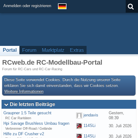
Anmelden oder registrieren
Portal
Forum
Marktplatz
Extras
RCweb.de RC-Modellbau-Portal
Forum für RC-Cars und RC-Car-Racing
Diese Seite verwendet Cookies. Durch die Nutzung unserer Seite
erklären Sie sich damit einverstanden, dass wir Cookies setzen.
Weitere Informationen
Die letzten Beiträge
Graupner 1:5 Teile gesucht
Gestern,
jendavis
08:39
RC Car Raritäten
Hpi Savage Brushless Umbau fragen
114SLi
30. Juli 2026
Verbrenner Off-Road / Gelände
Hilfe zu DF Crusher v2
114SLi
30. Juli 2026