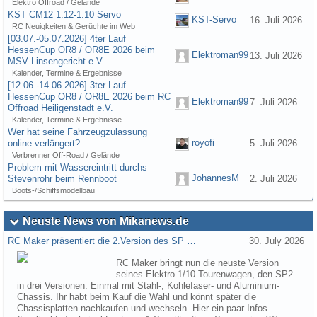
Elektro Offroad / Gelände
KST CM12 1:12-1:10 Servo
KST-Servo
16. Juli 2026
RC Neuigkeiten & Gerüchte im Web
[03.07.-05.07.2026] 4ter Lauf
HessenCup OR8 / OR8E 2026 beim
Elektroman99
13. Juli 2026
MSV Linsengericht e.V.
Kalender, Termine & Ergebnisse
[12.06.-14.06.2026] 3ter Lauf
HessenCup OR8 / OR8E 2026 beim RC
Elektroman99
7. Juli 2026
Offroad Heiligenstadt e.V.
Kalender, Termine & Ergebnisse
Wer hat seine Fahrzeugzulassung
royofi
online verlängert?
5. Juli 2026
Verbrenner Off-Road / Gelände
Problem mit Wassereintritt durchs
JohannesM
Stevenrohr beim Rennboot
2. Juli 2026
Boots-/Schiffsmodellbau
Neuste News von Mikanews.de
RC Maker präsentiert die 2.Version des SP …
30. July 2026
RC Maker bringt nun die neuste Version
seines Elektro 1/10 Tourenwagen, den SP2
in drei Versionen. Einmal mit Stahl-, Kohlefaser- und Aluminium-
Chassis. Ihr habt beim Kauf die Wahl und könnt später die
Chassisplatten nachkaufen und wechseln. Hier ein paar Infos