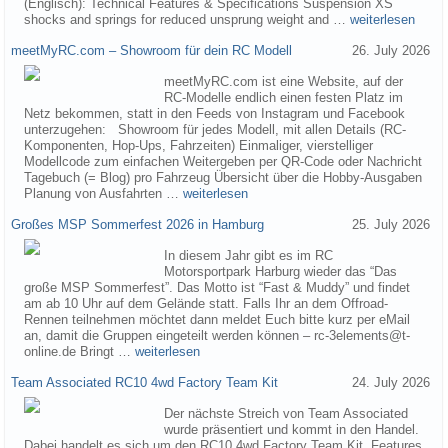
(Englisch): Technical Features & Specifications Suspension XS
shocks and springs for reduced unsprung weight and …
weiterlesen
meetMyRC.com – Showroom für dein RC Modell
26. July 2026
meetMyRC.com ist eine Website, auf der
RC-Modelle endlich einen festen Platz im
Netz bekommen, statt in den Feeds von Instagram und Facebook
unterzugehen: Showroom für jedes Modell, mit allen Details (RC-
Komponenten, Hop-Ups, Fahrzeiten) Einmaliger, vierstelliger
Modellcode zum einfachen Weitergeben per QR-Code oder Nachricht
Tagebuch (= Blog) pro Fahrzeug Übersicht über die Hobby-Ausgaben
Planung von Ausfahrten …
weiterlesen
Großes MSP Sommerfest 2026 in Hamburg
25. July 2026
In diesem Jahr gibt es im RC
Motorsportpark Harburg wieder das “Das
große MSP Sommerfest”. Das Motto ist “Fast & Muddy” und findet
am ab 10 Uhr auf dem Gelände statt. Falls Ihr an dem Offroad-
Rennen teilnehmen möchtet dann meldet Euch bitte kurz per eMail
an, damit die Gruppen eingeteilt werden können – rc-3elements@t-
online.de Bringt …
weiterlesen
Team Associated RC10 4wd Factory Team Kit
24. July 2026
Der nächste Streich von Team Associated
wurde präsentiert und kommt in den Handel.
Dabei handelt es sich um den RC10 4wd Factory Team Kit. Features